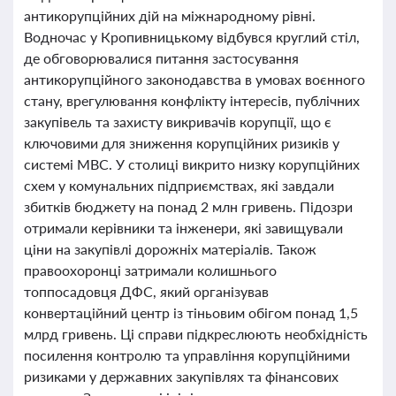
антикорупційних дій на міжнародному рівні.
Водночас у Кропивницькому відбувся круглий стіл,
де обговорювалися питання застосування
антикорупційного законодавства в умовах воєнного
стану, врегулювання конфлікту інтересів, публічних
закупівель та захисту викривачів корупції, що є
ключовими для зниження корупційних ризиків у
системі МВС. У столиці викрито низку корупційних
схем у комунальних підприємствах, які завдали
збитків бюджету на понад 2 млн гривень. Підозри
отримали керівники та інженери, які завищували
ціни на закупівлі дорожніх матеріалів. Також
правоохоронці затримали колишнього
топпосадовця ДФС, який організував
конвертаційний центр із тіньовим обігом понад 1,5
млрд гривень. Ці справи підкреслюють необхідність
посилення контролю та управління корупційними
ризиками у державних закупівлях та фінансових