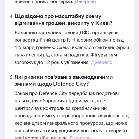
інженер приватної фірми.
Джерело
Що відомо про масштабну схему
відмивання грошей, викриту у Києві?
Колишній заступник голови ДФС організував
конвертаційний центр із тіньовим обігом понад
1,5 млрд гривень. Схема включала фіктивні фірми
та ухилення від сплати податків. Фігурантам
загрожує до 12 років ув’язнення.
Джерело
Які ризики пов’язані з законодавчими
змінами щодо Defence City?
Закон про Defence City передбачає податкові
пільги для оборонних підприємств, але
централізує контроль за кримінальними
провадженнями у сфері оборонних закупівель під
керівництвом генерального прокурора, що може
послабити антикорупційний контроль і створити
нові корупційні ризики.
Джерело