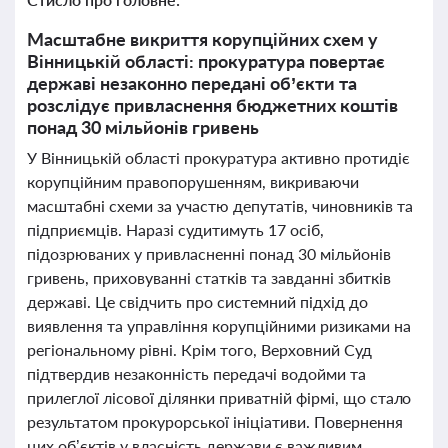
Масштабне викриття корупційних схем у
Вінницькій області: прокуратура повертає
державі незаконно передані об’єкти та
розслідує привласнення бюджетних коштів
понад 30 мільйонів гривень
У Вінницькій області прокуратура активно протидіє
корупційним правопорушенням, викриваючи
масштабні схеми за участю депутатів, чиновників та
підприємців. Наразі судитимуть 17 осіб,
підозрюваних у привласненні понад 30 мільйонів
гривень, приховуванні статків та завданні збитків
державі. Це свідчить про системний підхід до
виявлення та управління корупційними ризиками на
регіональному рівні. Крім того, Верховний Суд
підтвердив незаконність передачі водойми та
прилеглої лісової ділянки приватній фірмі, що стало
результатом прокурорської ініціативи. Повернення
цих об’єктів у власність держави є важливим