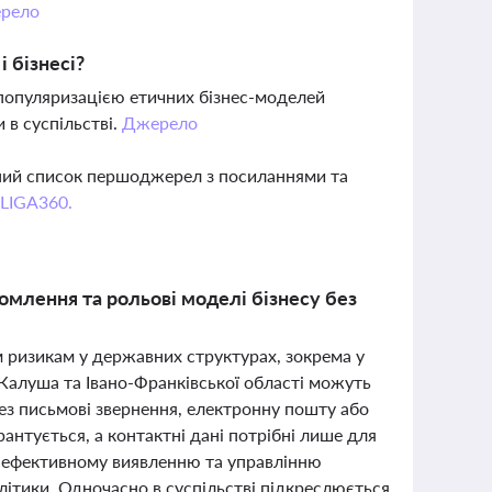
рело
 бізнесі?
 популяризацією етичних бізнес-моделей
 в суспільстві.
Джерело
вний список першоджерел з посиланнями та
 LIGA360.
омлення та рольові моделі бізнесу без
м ризикам у державних структурах, зокрема у
Калуша та Івано-Франківської області можуть
з письмові звернення, електронну пошту або
антується, а контактні дані потрібні лише для
яє ефективному виявленню та управлінню
ітики. Одночасно в суспільстві підкреслюється