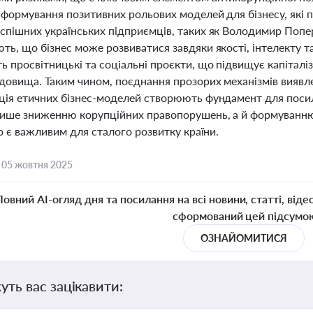
формування позитивних рольових моделей для бізнесу, які пр
спішних українських підприємців, таких як Володимир Попе
ь, що бізнес може розвиватися завдяки якості, інтелекту т
ь просвітницькі та соціальні проєкти, що підвищує капітал
едовища. Таким чином, поєднання прозорих механізмів виявле
ція етичних бізнес-моделей створюють фундамент для посиле
лише зниженню корупційних правопорушень, а й формуванню
що є важливим для сталого розвитку країни.
,
05 жовтня 2025
Повний AI-огляд дня та посилання на всі новини, статті, віде
сформований цей підсумо
ОЗНАЙОМИТИСЯ
уть вас зацікавити: