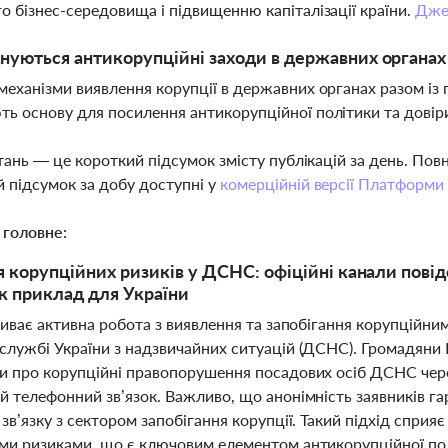
о бізнес-середовища і підвищенню капіталізації країни.
Дже
нуються антикорупційні заходи в державних органах і
механізми виявлення корупції в державних органах разом із
ь основу для посилення антикорупційної політики та довіри
тань — це короткий підсумок змісту публікацій за день. По
 підсумок за добу доступні у
комерційній версії Платформи
 головне:
 корупційних ризиків у ДСНС: офіційні канали повід
як приклад для України
риває активна робота з виявлення та запобігання корупційни
службі України з надзвичайних ситуацій (ДСНС). Громадяни 
и про корупційні правопорушення посадових осіб ДСНС чере
 телефонний зв’язок. Важливо, що анонімність заявників гар
зв’язку з сектором запобігання корупції. Такий підхід спри
ми ризиками, що є ключовим елементом антикорупційної пол