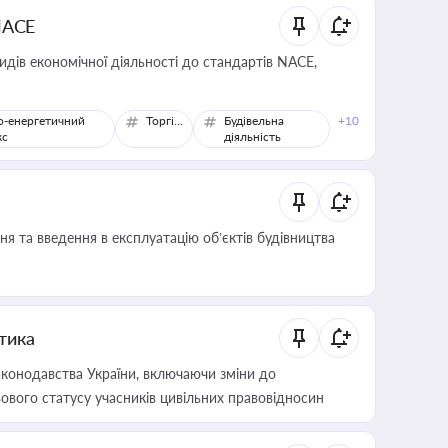
NACE
идів економічної діяльності до стандартів NACE,
о-енергетичний
Торгівля
Будівельна
+10
кс
діяльність
я та введення в експлуатацію об’єктів будівництва
итика
конодавства України, включаючи зміни до
ового статусу учасників цивільних правовідносин