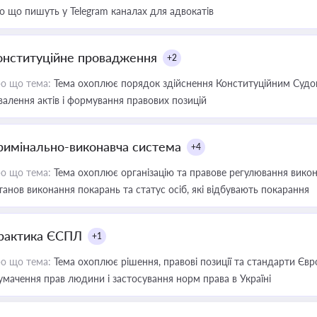
о що пишуть у Telegram каналах для адвокатів
онституційне провадження
+2
о що тема:
Тема охоплює порядок здійснення Конституційним Судом
валення актів і формування правових позицій
римінально-виконавча система
+4
о що тема:
Тема охоплює організацію та правове регулювання викона
танов виконання покарань та статус осіб, які відбувають покарання
рактика ЄСПЛ
+1
о що тема:
Тема охоплює рішення, правові позиції та стандарти Євр
умачення прав людини і застосування норм права в Україні