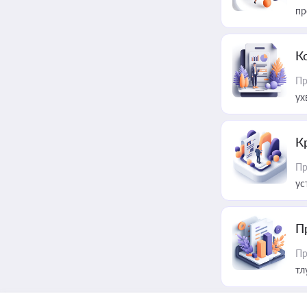
пр
К
Пр
ух
К
Пр
ус
П
Пр
тл