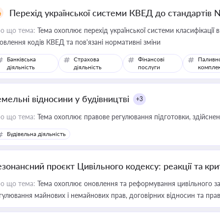
Перехід української системи КВЕД до стандартів 
о що тема:
Тема охоплює перехід української системи класифікації в
овлення кодів КВЕД та пов'язані нормативні зміни
Банківська
Страхова
Фінансові
Паливн
діяльність
діяльність
послуги
компле
емельні відносини у будівництві
+3
о що тема:
Тема охоплює правове регулювання підготовки, здійсненн
Будівельна діяльність
езонансний проєкт Цивільного кодексу: реакції та кр
о що тема:
Тема охоплює оновлення та реформування цивільного за
гулювання майнових і немайнових прав, договірних відносин та прав