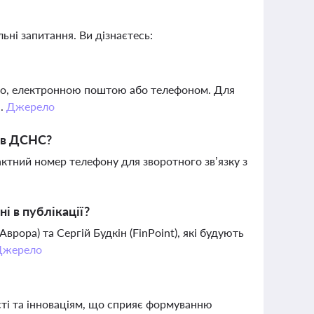
ьні запитання. Ви дізнаєтесь:
о, електронною поштою або телефоном. Для
я.
Джерело
ю в ДСНС?
актний номер телефону для зворотного зв’язку з
і в публікації?
ра) та Сергій Будкін (FinPoint), які будують
Джерело
сті та інноваціям, що сприяє формуванню