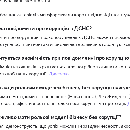
2 публікації за 5 жовтня
ібраних матеріалів ми сформували короткі відповіді на актуал
на повідомити про корупцію в ДСНС?
ити про корупційні правопорушення в ДСНС можна письмов
ступні офіційні контакти, анонімність заявників гарантуєтьс
нтується анонімність при повідомленні про корупці
німність заявників гарантується, але потрібно залишити конт
 запобігання корупції.
Джерело
клади рольових моделей бізнесу без корупції наведен
ми є Володимир Поперешнюк (Нова пошта), Лев Жиденко (Авро
 якості, ефективності та інтелекті без корупції чи протекції.
жливо мати рольові моделі бізнесу без корупції?
елі демонструють, що успіх можливий завдяки чесності, яко