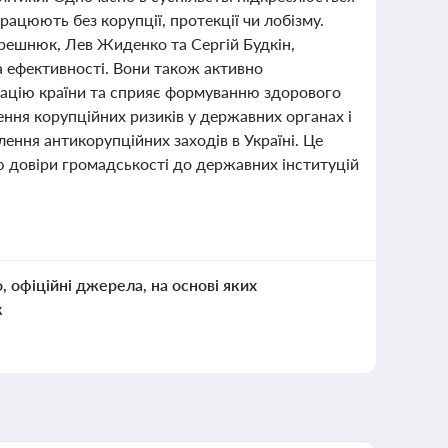
ацюють без корупції, протекції чи лобізму.
решнюк, Лев Жиденко та Сергій Будкін,
а ефективності. Вони також активно
ізацію країни та сприяє формуванню здорового
ння корупційних ризиків у державних органах і
ння антикорупційних заходів в Україні. Це
 довіри громадськості до державних інституцій
о, офіційні джерела, на основі яких
к