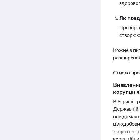
здоровог
Як поєд
Прозорі 
створюют
Кожне з пи
розширений
Стисло про
Виявлення
корупції 
В Україні т
Державній 
повідомлят
цілодобовий
зворотного 
корупційни