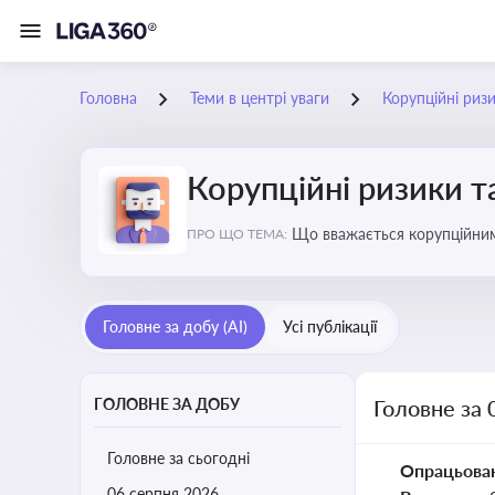
Головна
Теми в центрі уваги
Корупційні риз
Корупційні ризики т
Що вважається корупційними
ПРО ЩО ТЕМА:
Головне за добу (AI)
Усі публікації
ГОЛОВНЕ ЗА ДОБУ
Головне за 
Головне за сьогодні
Опрацьова
06 серпня 2026