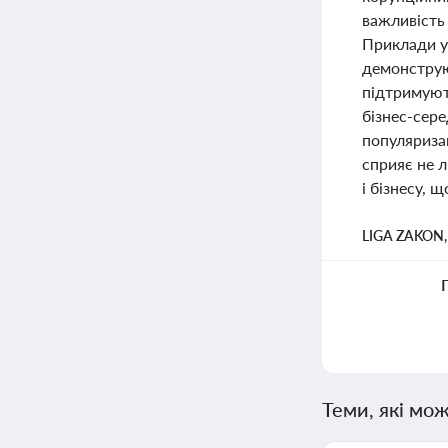
важливість 
Приклади у
демонструют
підтримуют
бізнес-сер
популяриза
сприяє не 
і бізнесу, 
LIGA ZAKON
Теми, які мож