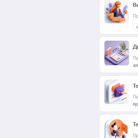
В
Пр
Д
Пр
зо
T
Пр
пр
T
Пр