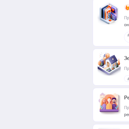
Пр
он
З
Пр
Р
Пр
ре