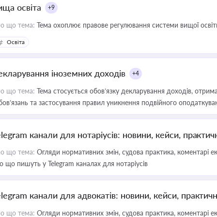
ища освіта
+9
о що тема:
Тема охоплює правове регулювання системи вищої освіти, о
Освіта
екларування іноземних доходів
+4
о що тема:
Тема стосується обов’язку декларування доходів, отрим
бов’язань та застосування правил уникнення подвійного оподаткува
elegram канали для нотаріусів: новини, кейси, практич
о що тема:
Огляди нормативних змін, судова практика, коментарі екс
о що пишуть у Telegram каналах для нотаріусів
elegram канали для адвокатів: новини, кейси, практич
о що тема:
Огляди нормативних змін, судова практика, коментарі екс