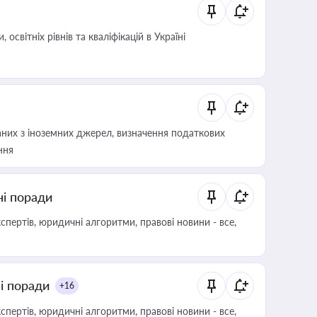
світніх рівнів та кваліфікацій в Україні
аних з іноземних джерел, визначення податкових
ння
ні поради
пертів, юридичні алгоритми, правові новини - все,
ні поради
+16
пертів, юридичні алгоритми, правові новини - все,