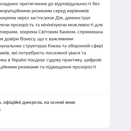
складнює притягнення до відповідальності без
 корупційними ризиками серед керівників
зокрема через застосунок Дія, демонструє
уючи прозорість та мінімізуючи можливості для
тнерами, зокрема Світовим банком, спрямована
я довіри бізнесу, що є важливими
мунальних структурах Києва та оборонній сфері
ків, які потребують посиленої уваги та
ика в Україні поєднує судову практику, цифрові
пційними ризиками та підвищення прозорості
о, офіційні джерела, на основі яких
к