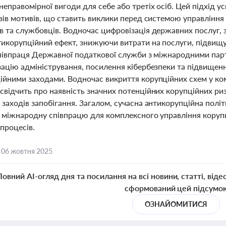
еправомірної вигоди для себе або третіх осіб. Цей підхід у
азів мотивів, що ставить виклики перед системою управління
в та службовців. Водночас цифровізація державних послуг, 
тикорупційний ефект, знижуючи витрати на послуги, підвищ
Співпраця Державної податкової служби з міжнародними пар
зацію адміністрування, посилення кібербезпеки та підвищенн
ійними заходами. Водночас викриття корупційних схем у ко
відчить про наявність значних потенційних корупційних ризи
заходів запобігання. Загалом, сучасна антикорупційна політ
та міжнародну співпрацю для комплексного управління кору
процесів.
,
06 жовтня 2025
Повний AI-огляд дня та посилання на всі новини, статті, віде
сформований цей підсумо
ОЗНАЙОМИТИСЯ