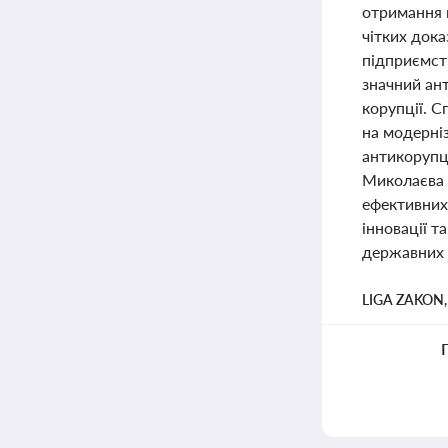
отримання н
чітких док
підприємст
значний ан
корупції. 
на модерні
антикорупц
Миколаєва с
ефективних 
інновації 
державних 
LIGA ZAKON