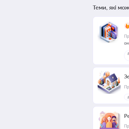
Теми, які мож
Пр
он
З
Пр
Р
Пр