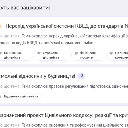
уть вас зацікавити:
Перехід української системи КВЕД до стандартів 
о що тема:
Тема охоплює перехід української системи класифікації в
овлення кодів КВЕД та пов'язані нормативні зміни
Банківська
Страхова
Фінансові
Паливн
діяльність
діяльність
послуги
компле
емельні відносини у будівництві
+3
о що тема:
Тема охоплює правове регулювання підготовки, здійсненн
Будівельна діяльність
езонансний проєкт Цивільного кодексу: реакції та кр
о що тема:
Тема охоплює оновлення та реформування цивільного за