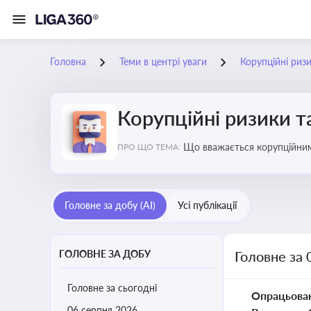
Головна
Теми в центрі уваги
Корупційні риз
Корупційні ризики т
Що вважається корупційними
ПРО ЩО ТЕМА:
Головне за добу (AI)
Усі публікації
ГОЛОВНЕ ЗА ДОБУ
Головне за 
Головне за сьогодні
Опрацьова
06 серпня 2026