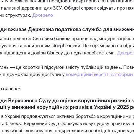
. У Миколаєві колишні посадовці Квартирно-експлуатаційного
і паливної деревини для ЗСУ. Обидві справи свідчать про на
их структурах.
Джерело
оди вживає Державна податкова служба для зниженн
їни спільно зі Світовим банком працює над модернізацією 
рування та посиленням кібербезпеки. Це спрямовано на під
та підвищення довіри бізнесу до податкової системи.
Джере
тань — це короткий підсумок змісту публікацій за день. По
 підсумок за добу доступні у
комерційній версії Платформи
 головне:
оди Верховного Суду до оцінки корупційних ризиків за 
ії у зниженні корупційних ризиків в Україні у 2025 р
і в Україні продовжується активна боротьба з корупційними
та бізнесу. Верховний Суд сформував нову судову практику 
 службові зловживання, підкреслюючи необхідність доведен