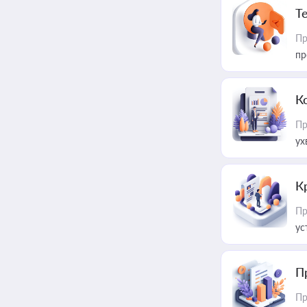
T
Пр
пр
К
Пр
ух
К
Пр
ус
П
Пр