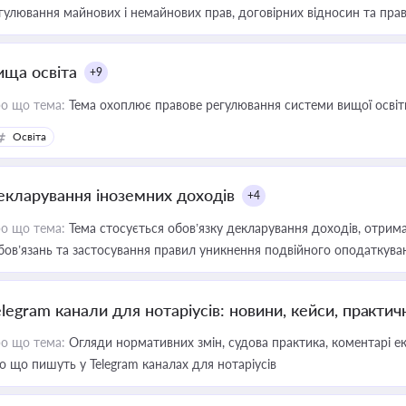
гулювання майнових і немайнових прав, договірних відносин та прав
ища освіта
+9
о що тема:
Тема охоплює правове регулювання системи вищої освіти, о
Освіта
екларування іноземних доходів
+4
о що тема:
Тема стосується обов’язку декларування доходів, отрим
бов’язань та застосування правил уникнення подвійного оподаткува
elegram канали для нотаріусів: новини, кейси, практич
о що тема:
Огляди нормативних змін, судова практика, коментарі екс
о що пишуть у Telegram каналах для нотаріусів