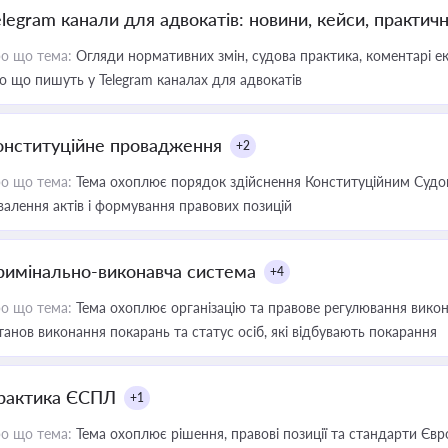
elegram канали для адвокатів: новини, кейси, практич
о що тема:
Огляди нормативних змін, судова практика, коментарі екс
о що пишуть у Telegram каналах для адвокатів
онституційне провадження
+2
о що тема:
Тема охоплює порядок здійснення Конституційним Судом
валення актів і формування правових позицій
римінально-виконавча система
+4
о що тема:
Тема охоплює організацію та правове регулювання викона
танов виконання покарань та статус осіб, які відбувають покарання
рактика ЄСПЛ
+1
о що тема:
Тема охоплює рішення, правові позиції та стандарти Євр