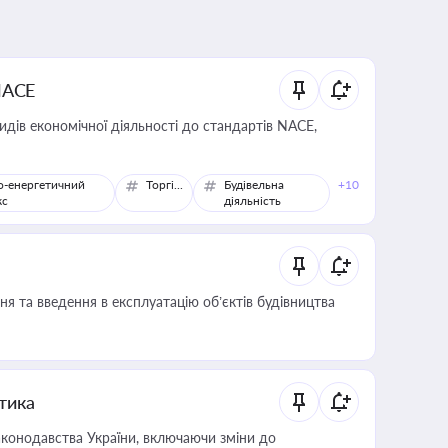
NACE
идів економічної діяльності до стандартів NACE,
о-енергетичний
Торгівля
Будівельна
+10
кс
діяльність
я та введення в експлуатацію об’єктів будівництва
итика
конодавства України, включаючи зміни до