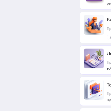
ре
В
Пр
Д
Пр
зо
T
Пр
пр