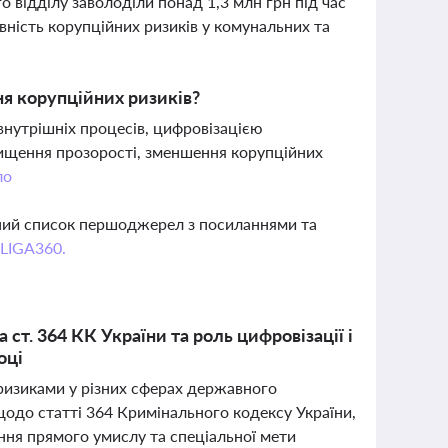
 відділу заволоділи понад 1,3 млн грн під час
явність корупційних ризиків у комунальних та
я корупційних ризиків?
внутрішніх процесів, цифровізацією
вищення прозорості, зменшення корупційних
ло
вний список першоджерел з посиланнями та
 LIGA360.
ст. 364 КК України та роль цифровізації і
оці
 ризиками у різних сферах державного
щодо статті 364 Кримінального кодексу України,
ня прямого умислу та спеціальної мети