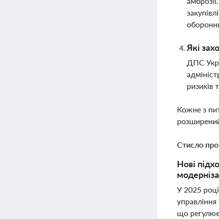
амброзії
закупівл
оборонн
Які зах
ДПС Укра
адмініст
ризиків 
Кожне з пи
розширений
Стисло про
Нові підх
модернізац
У 2025 роц
управління 
що регулює