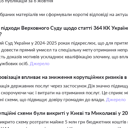
16 публікацій за 6 жовтня
ібраних матеріалів ми сформували короткі відповіді на актуал
і підходи Верховного Суду щодо статті 364 КК Украї
?
й Суд України у 2024-2025 роках підкреслює, що для притяг
 довести прямий умисел та спеціальну мету отримання неправ
сть доказів мотивів ускладнює кваліфікацію злочину, що вп
ужбових осіб.
Джерело
овізація впливає на зниження корупційних ризиків в 
ація державних послуг через застосунок Дія значно підвищ
, скорочуючи час і витрати на отримання послуг. Це сприяє мі
ні схеми, що підвищує довіру громадян до влади.
Джерело
упційні схеми були викриті у Києві та Миколаєві у 20
викрито схему розтрати майже 5 млн грн бюджетних коштів н