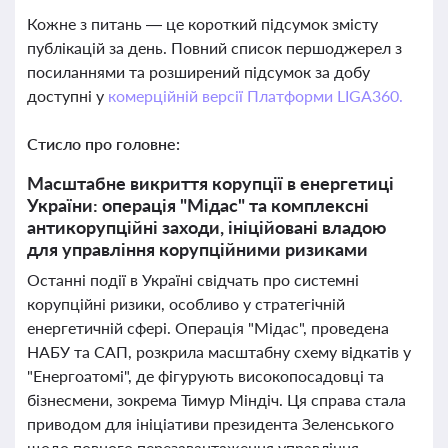
Кожне з питань — це короткий підсумок змісту
публікацій за день. Повний список першоджерел з
посиланнями та розширений підсумок за добу
доступні у
комерційній версії Платформи LIGA360.
Стисло про головне:
Масштабне викриття корупції в енергетиці
України: операція "Мідас" та комплексні
антикорупційні заходи, ініційовані владою
для управління корупційними ризиками
Останні події в Україні свідчать про системні
корупційні ризики, особливо у стратегічній
енергетичній сфері. Операція "Мідас", проведена
НАБУ та САП, розкрила масштабну схему відкатів у
"Енергоатомі", де фігурують високопосадовці та
бізнесмени, зокрема Тимур Міндіч. Ця справа стала
приводом для ініціативи президента Зеленського
щодо повного перезавантаження управління