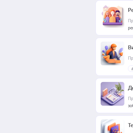
Р
Пр
ре
В
Пр
Д
Пр
зо
T