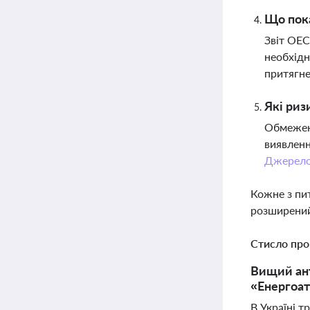
Що пока
Звіт ОЕС
необхідн
притягне
Які риз
Обмеженн
виявленн
Джерел
Кожне з пи
розширений
Стисло про
Вищий ант
«Енергоат
В Україні т