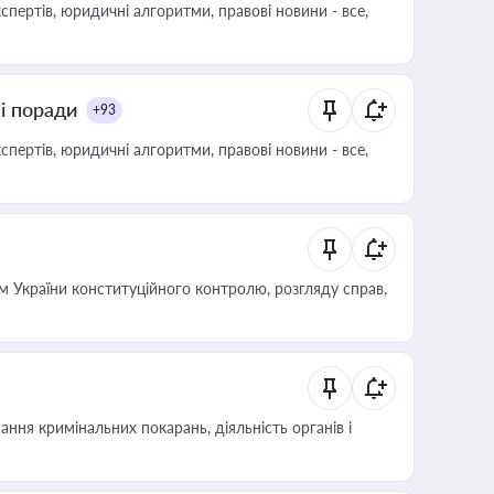
пертів, юридичні алгоритми, правові новини - все,
ні поради
+93
пертів, юридичні алгоритми, правові новини - все,
 України конституційного контролю, розгляду справ,
ння кримінальних покарань, діяльність органів і