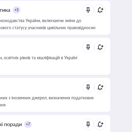
итика
+3
конодавства України, включаючи зміни до
ового статусу учасників цивільних правовідносин
світніх рівнів та кваліфікацій в Україні
аних з іноземних джерел, визначення податкових
ння
ні поради
+7