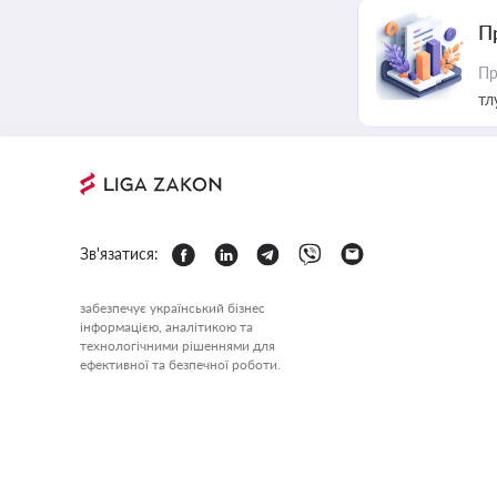
П
Пр
тл
Зв'язатися:
забезпечує український бізнес
інформацією, аналітикою та
технологічними рішеннями для
ефективної та безпечної роботи.