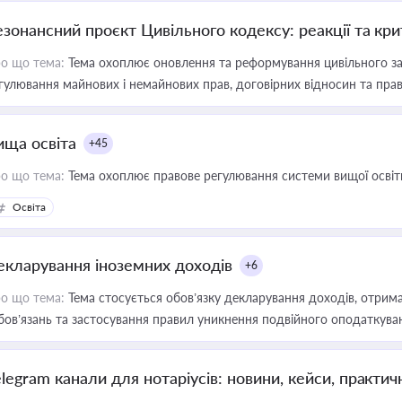
езонансний проєкт Цивільного кодексу: реакції та кр
о що тема:
Тема охоплює оновлення та реформування цивільного за
гулювання майнових і немайнових прав, договірних відносин та прав
ища освіта
+45
о що тема:
Тема охоплює правове регулювання системи вищої освіти, о
Освіта
екларування іноземних доходів
+6
о що тема:
Тема стосується обов’язку декларування доходів, отрим
бов’язань та застосування правил уникнення подвійного оподаткува
elegram канали для нотаріусів: новини, кейси, практич