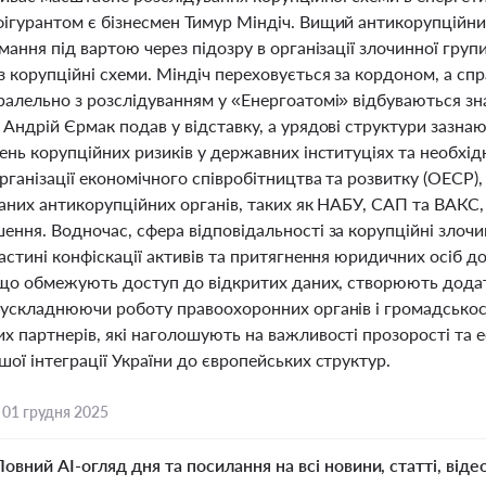
ігурантом є бізнесмен Тимур Міндіч. Вищий антикорупційний
мання під вартою через підозру в організації злочинної гру
 корупційні схеми. Міндіч переховується за кордоном, а сп
алельно з розслідуванням у «Енергоатомі» відбуваються зна
Андрій Єрмак подав у відставку, а урядові структури зазнаю
ень корупційних ризиків у державних інституціях та необхід
ганізації економічного співробітництва та розвитку (ОЕСР)
аних антикорупційних органів, таких як НАБУ, САП та ВАКС,
ення. Водночас, сфера відповідальності за корупційні зло
астині конфіскації активів та притягнення юридичних осіб до
, що обмежують доступ до відкритих даних, створюють додат
 ускладнюючи роботу правоохоронних органів і громадськост
х партнерів, які наголошують на важливості прозорості та
ої інтеграції України до європейських структур.
,
01 грудня 2025
Повний AI-огляд дня та посилання на всі новини, статті, віде