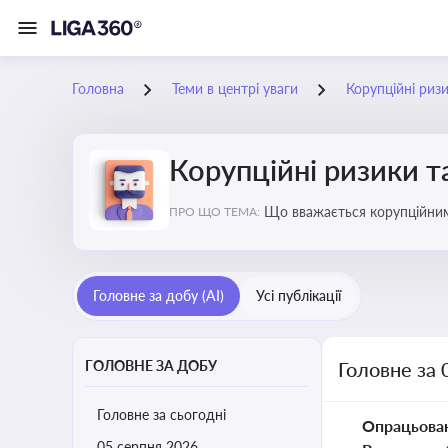
Головна
Теми в центрі уваги
Корупційні риз
Корупційні ризики т
Що вважається корупційними
ПРО ЩО ТЕМА:
Головне за добу (AI)
Усі публікації
ГОЛОВНЕ ЗА ДОБУ
Головне за 
Головне за сьогодні
Опрацьова
05 серпня 2026