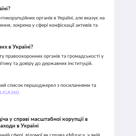
їні?
тикорупційних органів в Україні, але вказує на
ня, зокрема у сфері конфіскації активів та
их в Україні?
у правоохоронних органів та громадськості у
тику та довіру до державних інституцій.
вний список першоджерел з посиланнями та
 LIGA360.
ча у справі масштабної корупції в
аходи в Україні
ній сфері, відомої як справа «Мідас», у якій