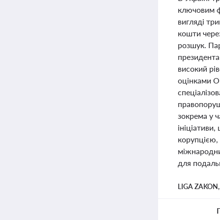
ключовим ф
вигляді три
кошти через
розшук. Пар
президента 
високий рів
оцінками Ор
спеціалізов
правопоруш
зокрема у ч
ініціативи
корупцією,
міжнародни
для подальш
LIGA ZAKON