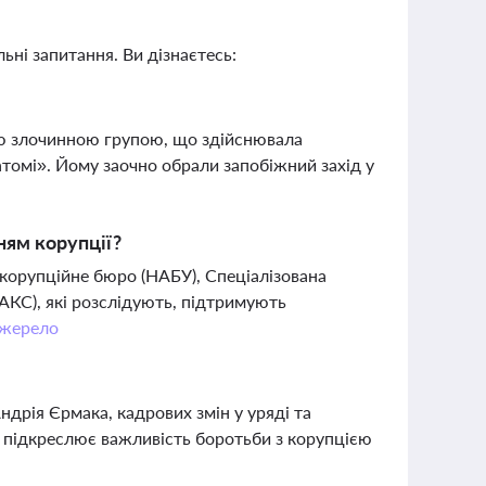
ьні запитання. Ви дізнаєтесь:
ою злочинною групою, що здійснювала
атомі». Йому заочно обрали запобіжний захід у
ням корупції?
корупційне бюро (НАБУ), Спеціалізована
АКС), які розслідують, підтримують
жерело
дрія Єрмака, кадрових змін у уряді та
о підкреслює важливість боротьби з корупцією