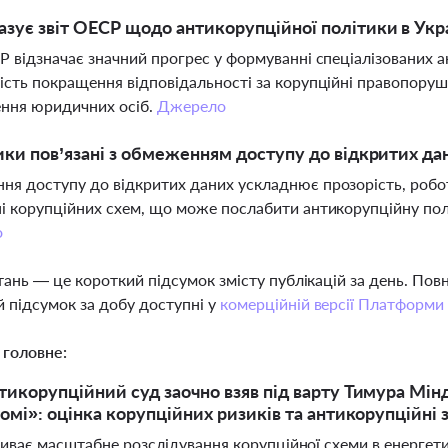
зує звіт ОЕСР щодо антикорупційної політики в Укра
Р відзначає значний прогрес у формуванні спеціалізованих ан
ість покращення відповідальності за корупційні правопорушен
ння юридичних осіб.
Джерело
ики пов’язані з обмеженням доступу до відкритих дан
я доступу до відкритих даних ускладнює прозорість, робот
і корупційних схем, що може послабити антикорупційну полі
о
тань — це короткий підсумок змісту публікацій за день. По
 підсумок за добу доступні у
комерційній версії Платформи
 головне:
икорупційний суд заочно взяв під варту Тимура Мінді
омі»: оцінка корупційних ризиків та антикорупційні з
риває масштабне розслідування корупційної схеми в енергетич