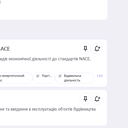
к
NACE
идів економічної діяльності до стандартів NACE,
о-енергетичний
Торгівля
Будівельна
+10
кс
діяльність
я та введення в експлуатацію об’єктів будівництва