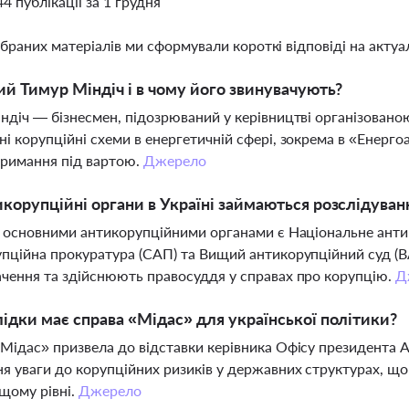
44 публікації за 1 грудня
ібраних матеріалів ми сформували короткі відповіді на актуал
ий Тимур Міндіч і в чому його звинувачують?
ндіч — бізнесмен, підозрюваний у керівництві організован
і корупційні схеми в енергетичній сфері, зокрема в «Енерго
тримання під вартою.
Джерело
икорупційні органи в Україні займаються розслідуван
і основними антикорупційними органами є Національне анти
пційна прокуратура (САП) та Вищий антикорупційний суд (В
чення та здійснюють правосуддя у справах про корупцію.
Д
лідки має справа «Мідас» для української політики?
Мідас» призвела до відставки керівника Офісу президента Ан
я уваги до корупційних ризиків у державних структурах, щ
щому рівні.
Джерело