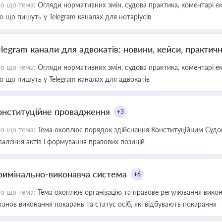
о що тема:
Огляди нормативних змін, судова практика, коментарі екс
о що пишуть у Telegram каналах для нотаріусів
elegram канали для адвокатів: новини, кейси, практич
о що тема:
Огляди нормативних змін, судова практика, коментарі екс
о що пишуть у Telegram каналах для адвокатів
онституційне провадження
+3
о що тема:
Тема охоплює порядок здійснення Конституційним Судом
валення актів і формування правових позицій
римінально-виконавча система
+6
о що тема:
Тема охоплює організацію та правове регулювання викона
танов виконання покарань та статус осіб, які відбувають покарання