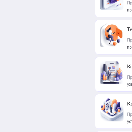
Пр
пр
T
Пр
пр
К
Пр
ух
К
Пр
ус