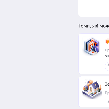
Теми, які мож
Пр
он
З
Пр