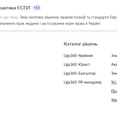
рактика ЄСПЛ
+13
о що тема:
Тема охоплює рішення, правові позиції та стандарти Євр
умачення прав людини і застосування норм права в Україні
Каталог рішень
Liga360: Керівник
Зн
Liga360: Юрист
Ак
Liga360: Бухгалтер
Тем
Liga360: PR-менеджер
Усі
Пол
Умо