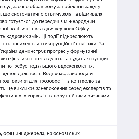
 суд заочно обрав йому запобіжний захід у
пи, що систематично отримувала та відмивала
рава готується до передачі в міжнародний
чні політичні наслідки: керівник Офісу
ть кадрових змін. Ці події підкреслюють
ність посилення антикорупційної політики. За
, Україна демонструє прогрес у формуванні
 які ефективно розслідують та судять корупційні
чини потребує подальшого вдосконалення,
 відповідальності. Водночас, законодавчі
кові ризики для прозорості та контролю за
і. Це викликає занепокоєння серед експертів та
 ефективного управління корупційними ризиками
о, офіційні джерела, на основі яких