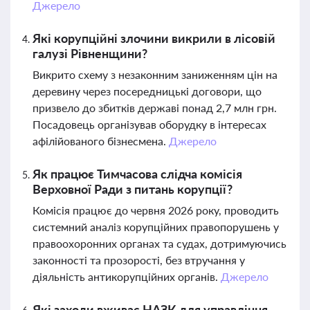
Джерело
Які корупційні злочини викрили в лісовій
галузі Рівненщини?
Викрито схему з незаконним заниженням цін на
деревину через посередницькі договори, що
призвело до збитків державі понад 2,7 млн грн.
Посадовець організував оборудку в інтересах
афілійованого бізнесмена.
Джерело
Як працює Тимчасова слідча комісія
Верховної Ради з питань корупції?
Комісія працює до червня 2026 року, проводить
системний аналіз корупційних правопорушень у
правоохоронних органах та судах, дотримуючись
законності та прозорості, без втручання у
діяльність антикорупційних органів.
Джерело
Які заходи вживає НАЗК для управління