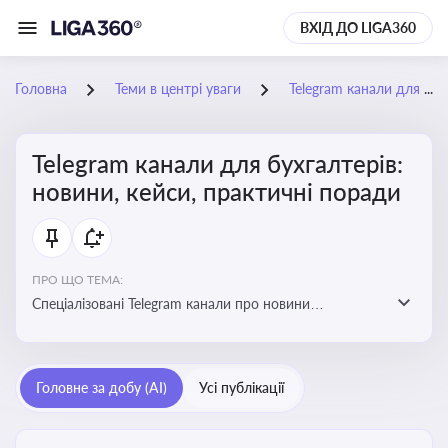
ВХІД ДО LIGA360
Головна
Теми в центрі уваги
Telegram канали для бухгалтерів: новини, кейси, практичні поради
Telegram канали для бухгалтерів:
новини, кейси, практичні поради
ПРО ЩО ТЕМА:
Спеціалізовані Telegram канали про новини
податкового та фінансового законодавства, зміни у
звітності, практичні поради, зразки документів і
корисні лайфхаки для ведення бухгалтерії
Головне за добу (AI)
Усі публікації