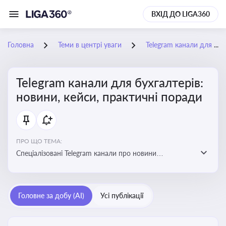
ВХІД ДО LIGA360
Головна
Теми в центрі уваги
Telegram канали для бухгалтерів: новини, кейси, практичні поради
Telegram канали для бухгалтерів:
новини, кейси, практичні поради
ПРО ЩО ТЕМА:
Спеціалізовані Telegram канали про новини
податкового та фінансового законодавства, зміни у
звітності, практичні поради, зразки документів і
корисні лайфхаки для ведення бухгалтерії
Головне за добу (AI)
Усі публікації