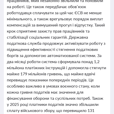
працівників, яких незаконно звільнили та поновили
на роботі. Це також передбачає обов’язок
роботодавця сплачувати за цей час ЄСВ не менше
мінімального, а також врегульовує порядок виплат
компенсацій за вимушений прогул і відпустку. Такий
крок сприятиме захисту прав працівників та
стабілізації соціальних гарантій. Державна
податкова служба продовжує активізувати роботу з
підвищення ефективності стягнення податкових
боргів за допомогою автоматизованої системи. За
два місяці роботи система сформувала понад 1,2
мільйона платіжних інструкцій і допомогла стягнути
майже 179 мільйонів гривень, що майже вдвічі
перевищує показники попередніх періодів. Це
особливо важливо в умовах воєнного стану, коли
кожна гривня податків має значення для
фінансування оборони та суспільних потреб. Також
у 2025 році платники податків значно збільшили
сплату військового збору, що перевищило 131