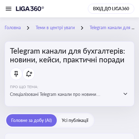
ВХІД ДО LIGA360
Головна
Теми в центрі уваги
Telegram канали для бухгалтерів: новини, кейси, практичні поради
Telegram канали для бухгалтерів:
новини, кейси, практичні поради
ПРО ЩО ТЕМА:
Спеціалізовані Telegram канали про новини
податкового та фінансового законодавства, зміни у
звітності, практичні поради, зразки документів і
корисні лайфхаки для ведення бухгалтерії
Головне за добу (AI)
Усі публікації