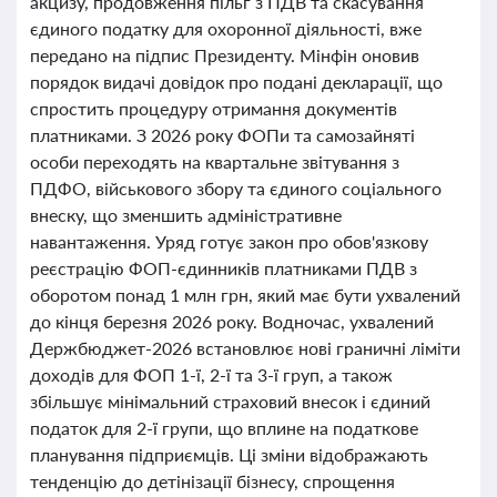
акцизу, продовження пільг з ПДВ та скасування
єдиного податку для охоронної діяльності, вже
передано на підпис Президенту. Мінфін оновив
порядок видачі довідок про подані декларації, що
спростить процедуру отримання документів
платниками. З 2026 року ФОПи та самозайняті
особи переходять на квартальне звітування з
ПДФО, військового збору та єдиного соціального
внеску, що зменшить адміністративне
навантаження. Уряд готує закон про обов'язкову
реєстрацію ФОП-єдинників платниками ПДВ з
оборотом понад 1 млн грн, який має бути ухвалений
до кінця березня 2026 року. Водночас, ухвалений
Держбюджет-2026 встановлює нові граничні ліміти
доходів для ФОП 1-ї, 2-ї та 3-ї груп, а також
збільшує мінімальний страховий внесок і єдиний
податок для 2-ї групи, що вплине на податкове
планування підприємців. Ці зміни відображають
тенденцію до детінізації бізнесу, спрощення