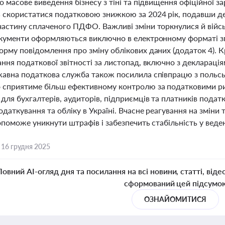
о масове виведення бізнесу з тіні та підвищення офіційної 
 скористатися податковою знижкою за 2024 рік, подавши де
астину сплаченого ПДФО. Важливі зміни торкнулися й військ
окументи оформляються виключно в електронному форматі 
рму повідомлення про зміну облікових даних (додаток 4). К
ання податкової звітності за листопад, включно з декларац
жавна податкова служба також посилила співпрацю з польс
 сприятиме більш ефективному контролю за податковими ри
ля бухгалтерів, аудиторів, підприємців та платників подат
даткування та обліку в Україні. Вчасне реагування на зміни
опоможе уникнути штрафів і забезпечить стабільність у веден
,
16 грудня 2025
Повний AI-огляд дня та посилання на всі новини, статті, віде
сформований цей підсумо
ОЗНАЙОМИТИСЯ