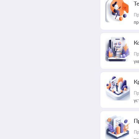
T
Пр
пр
К
Пр
ух
К
Пр
ус
П
Пр