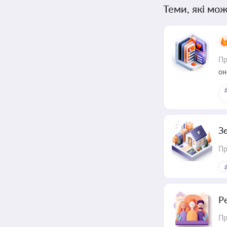
Теми, які мож
Пр
он
З
Пр
Р
Пр