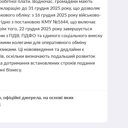
заробітної плати. Водночас, громадяни мають
кларацію до 31 грудня 2025 року, що дозволяє
ового обліку: з 16 грудня 2025 року військово-
згідно з постановою КМУ №1644, що включає
рім того, 22 грудня 2025 року завершується
іями з ПДВ, ПДФО та єдиного соціального внеску
ькими колегами для оперативного обміну
зиками. Ці нововведення та дедлайни є
ків, оскільки визначають подальший розвиток
 та дотримання встановлених строків подання
ні бізнесу.
о, офіційні джерела, на основі яких
к