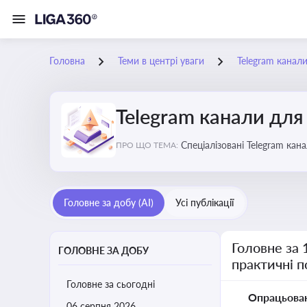
Головна
Теми в центрі уваги
Telegram канали
Telegram канали для 
Спеціалізовані Telegram кан
ПРО ЩО ТЕМА:
корисні лайфхаки для веден
Головне за добу (AI)
Усі публікації
Головне за 
ГОЛОВНЕ ЗА ДОБУ
практичні 
Головне за сьогодні
Опрацьова
06 серпня 2026