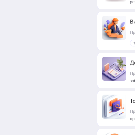
ре
В
Пр
Д
Пр
зо
T
Пр
пр