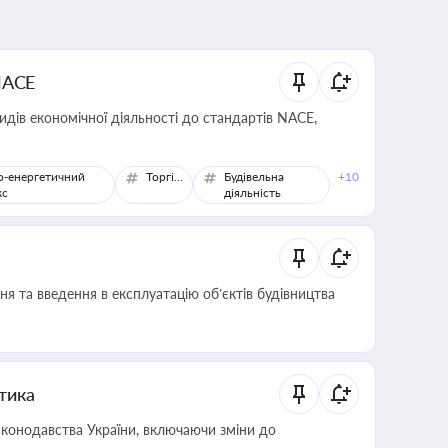
NACE
идів економічної діяльності до стандартів NACE,
о-енергетичний
Торгівля
Будівельна
+10
кс
діяльність
я та введення в експлуатацію об’єктів будівництва
итика
конодавства України, включаючи зміни до