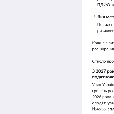
ПДФО та 
Яка мет
Посиленн
ризикови
Кожне з пи
розширений
Стисло про
З 2027 ро
податково
Уряд Україн
гривень реє
2026 року,
оподаткуван
№4536, спл