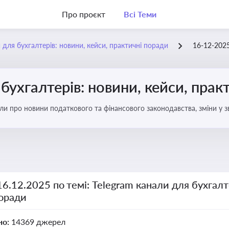
Про проєкт
Всі Теми
 для бухгалтерів: новини, кейси, практичні поради
16-12-202
бухгалтерів: новини, кейси, прак
али про новини податкового та фінансового законодавства, зміни у зв
ня бухгалтерії
16.12.2025 по темі: Telegram канали для бухгалт
поради
но:
14369 джерел