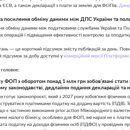
ЄСВ, а також декларації з плати за землю для ФОПів.
Дже
а посилення обміну даними між ДПС України та пол
я обміну даними між податковими службами України та По
х операцій і підвищення ефективності контролю за оподат
тань — це короткий підсумок змісту публікацій за день. По
 підсумок за добу доступні у
комерційній версії Платформи
 головне:
ку ФОП з оборотом понад 1 млн грн зобов'язані стат
му законодавстві, дедлайни подання декларацій та н
и готує законопроєкт, який з 2027 року зобов'яже фізичних
струватися платниками податку на додану вартість (ПДВ). Те
 що є частиною виконання prior action Міжнародного валютн
ня малого бізнесу, особливо для ФОП, які наразі не є плат
ата податку на доходи фізичних осіб (ПДФО) у провідних пр