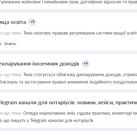
гулювання майнових і немайнових прав, договірних відносин та прав
ища освіта
+9
о що тема:
Тема охоплює правове регулювання системи вищої освіти, о
Освіта
екларування іноземних доходів
+4
о що тема:
Тема стосується обов’язку декларування доходів, отрим
бов’язань та застосування правил уникнення подвійного оподаткува
elegram канали для нотаріусів: новини, кейси, практич
о що тема:
Огляди нормативних змін, судова практика, коментарі екс
о що пишуть у Telegram каналах для нотаріусів