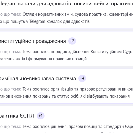
elegram канали для адвокатів: новини, кейси, практич
о що тема:
Огляди нормативних змін, судова практика, коментарі екс
о що пишуть у Telegram каналах для адвокатів
онституційне провадження
+2
о що тема:
Тема охоплює порядок здійснення Конституційним Судом
валення актів і формування правових позицій
римінально-виконавча система
+4
о що тема:
Тема охоплює організацію та правове регулювання викона
танов виконання покарань та статус осіб, які відбувають покарання
рактика ЄСПЛ
+1
о що тема:
Тема охоплює рішення, правові позиції та стандарти Євр