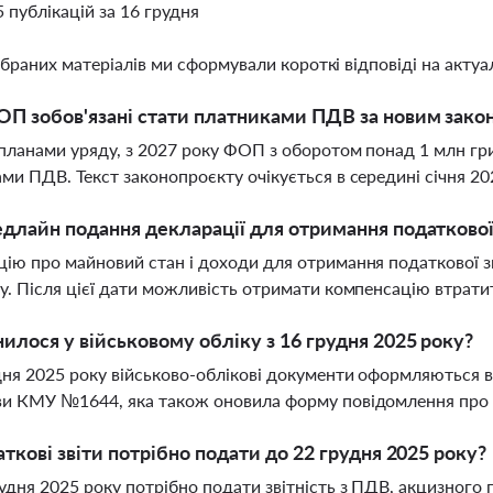
5 публікацій за 16 грудня
ібраних матеріалів ми сформували короткі відповіді на актуал
П зобов'язані стати платниками ПДВ за новим зако
 планами уряду, з 2027 року ФОП з оборотом понад 1 млн гр
ми ПДВ. Текст законопроєкту очікується в середині січня 20
длайн подання декларації для отримання податкової
ію про майновий стан і доходи для отримання податкової з
у. Після цієї дати можливість отримати компенсацію втрати
илося у військовому обліку з 16 грудня 2025 року?
дня 2025 року військово-облікові документи оформляються 
и КМУ №1644, яка також оновила форму повідомлення про 
аткові звіти потрібно подати до 22 грудня 2025 року?
удня 2025 року потрібно подати звітність з ПДВ, акцизного п