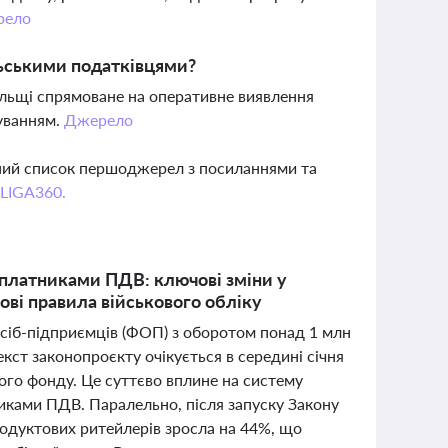
рело
ьськими податківцями?
льщі спрямоване на оперативне виявлення
куванням.
Джерело
вний список першоджерел з посиланнями та
 LIGA360.
и платниками ПДВ: ключові зміни у
ові правила військового обліку
 осіб-підприємців (ФОП) з оборотом понад 1 млн
кст законопроєкту очікується в середині січня
ого фонду. Це суттєво вплине на систему
никами ПДВ. Паралельно, після запуску Закону
одуктових ритейлерів зросла на 44%, що