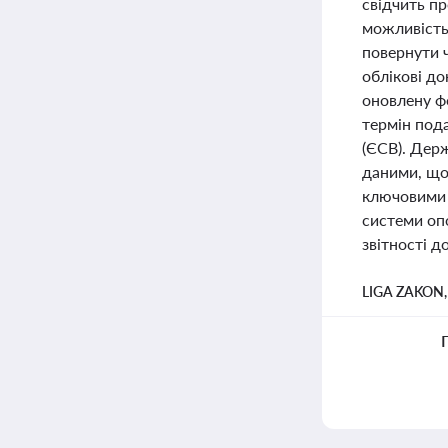
свідчить пр
можливість
повернути ч
облікові д
оновлену фо
термін под
(ЄСВ). Дер
даними, що
ключовими д
системи опо
звітності д
LIGA ZAKON