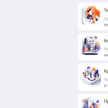
T
Пр
пр
К
Пр
ух
К
Пр
ус
П