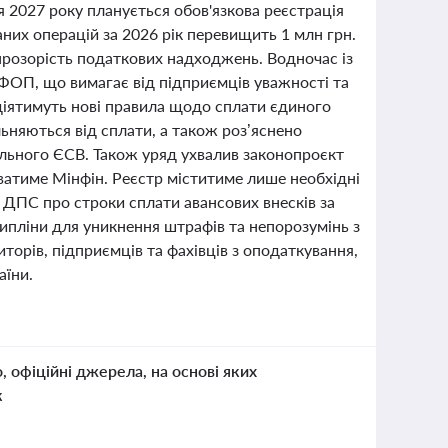
ня 2027 року планується обов'язкова реєстрація
их операцій за 2026 рік перевищить 1 млн грн.
прозорість податкових надходжень. Водночас із
 ФОП, що вимагає від підприємців уважності та
 діятимуть нові правила щодо сплати єдиного
льняються від сплати, а також роз’яснено
ального ЄСВ. Також уряд ухвалив законопроєкт
уватиме Мінфін. Реєстр міститиме лише необхідні
д ДПС про строки сплати авансових внесків за
ипліни для уникнення штрафів та непорозумінь з
торів, підприємців та фахівців з оподаткування,
аїни.
о, офіційні джерела, на основі яких
к