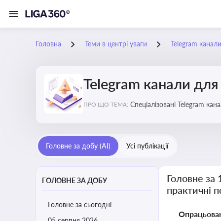
Головна
Теми в центрі уваги
Telegram канали
Telegram канали для 
Спеціалізовані Telegram кан
ПРО ЩО ТЕМА:
корисні лайфхаки для веден
Головне за добу (AI)
Усі публікації
Головне за 
ГОЛОВНЕ ЗА ДОБУ
практичні 
Головне за сьогодні
Опрацьова
05 серпня 2026