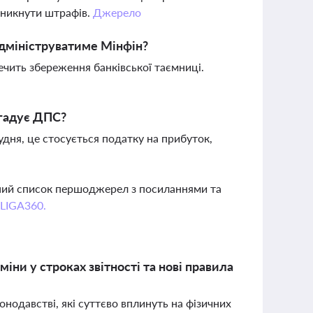
уникнути штрафів.
Джерело
адмініструватиме Мінфін?
ечить збереження банківської таємниці.
агадує ДПС?
удня, це стосується податку на прибуток,
вний список першоджерел з посиланнями та
 LIGA360.
іни у строках звітності та нові правила
нодавстві, які суттєво вплинуть на фізичних