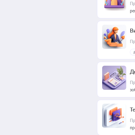
Пр
ре
В
Пр
Д
Пр
зо
T
Пр
пр