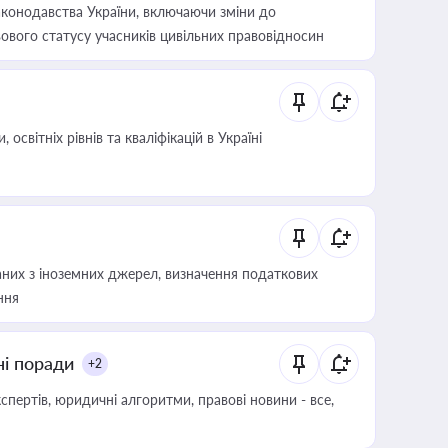
конодавства України, включаючи зміни до
ового статусу учасників цивільних правовідносин
світніх рівнів та кваліфікацій в Україні
аних з іноземних джерел, визначення податкових
ння
ні поради
+2
пертів, юридичні алгоритми, правові новини - все,