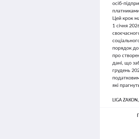
осіб-підпри
платниками
Цей крок м
1 січня 202
своєчасного
соціального
порядок до
про створен
дані, що за
грудень 20
податковими
які прагнут
LIGA ZAKON