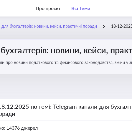
Про проєкт
Всі Теми
 для бухгалтерів: новини, кейси, практичні поради
18-12-202
бухгалтерів: новини, кейси, прак
али про новини податкового та фінансового законодавства, зміни у зв
ня бухгалтерії
18.12.2025 по темі: Telegram канали для бухгалт
поради
но:
14376 джерел