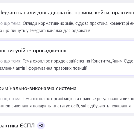
elegram канали для адвокатів: новини, кейси, практич
о що тема:
Огляди нормативних змін, судова практика, коментарі екс
о що пишуть у Telegram каналах для адвокатів
онституційне провадження
о що тема:
Тема охоплює порядок здійснення Конституційним Судом
валення актів і формування правових позицій
римінально-виконавча система
о що тема:
Тема охоплює організацію та правове регулювання викона
танов виконання покарань та статус осіб, які відбувають покарання
рактика ЄСПЛ
+2