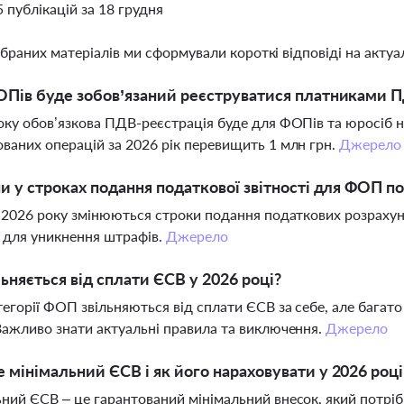
5 публікацій за 18 грудня
ібраних матеріалів ми сформували короткі відповіді на актуал
ОПів буде зобов’язаний реєструватися платниками П
оку обов’язкова ПДВ-реєстрація буде для ФОПів та юросіб н
ваних операцій за 2026 рік перевищить 1 млн грн.
Джерело
ни у строках подання податкової звітності для ФОП п
я 2026 року змінюються строки подання податкових розраху
і для уникнення штрафів.
Джерело
льняється від сплати ЄСВ у 2026 році?
тегорії ФОП звільняються від сплати ЄСВ за себе, але бага
Важливо знати актуальні правила та виключення.
Джерело
 мінімальний ЄСВ і як його нараховувати у 2026 році
ний ЄСВ – це гарантований мінімальний внесок, який потріб