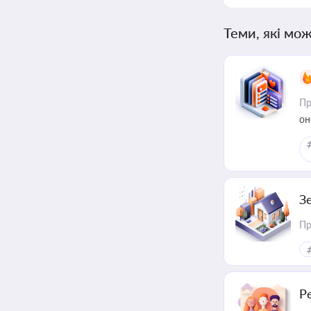
Теми, які мож
Пр
он
З
Пр
Р