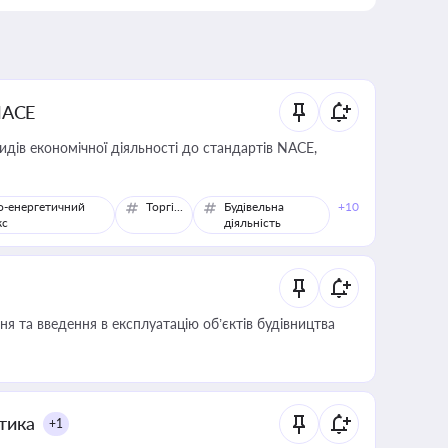
NACE
идів економічної діяльності до стандартів NACE,
о-енергетичний
Торгівля
Будівельна
+10
кс
діяльність
я та введення в експлуатацію об’єктів будівництва
итика
+1