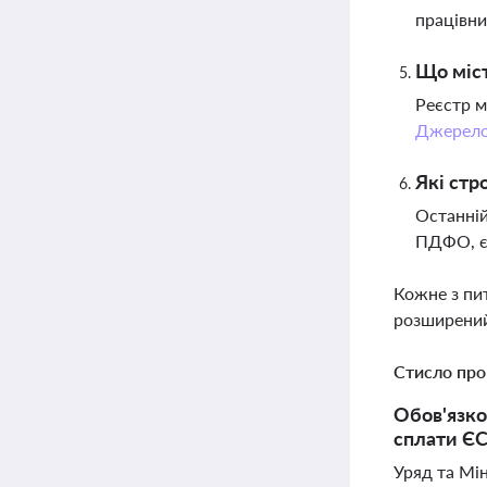
працівни
Що міст
Реєстр м
Джерел
Які стр
Останній
ПДФО, єд
Кожне з пи
розширений
Стисло про
Обов'язко
сплати ЄС
Уряд та Мін