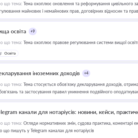
о що тема:
Тема охоплює оновлення та реформування цивільного за
гулювання майнових і немайнових прав, договірних відносин та прав
ища освіта
+9
о що тема:
Тема охоплює правове регулювання системи вищої освіти, о
Освіта
екларування іноземних доходів
+4
о що тема:
Тема стосується обов’язку декларування доходів, отрим
бов’язань та застосування правил уникнення подвійного оподаткува
elegram канали для нотаріусів: новини, кейси, практич
о що тема:
Огляди нормативних змін, судова практика, коментарі екс
о що пишуть у Telegram каналах для нотаріусів