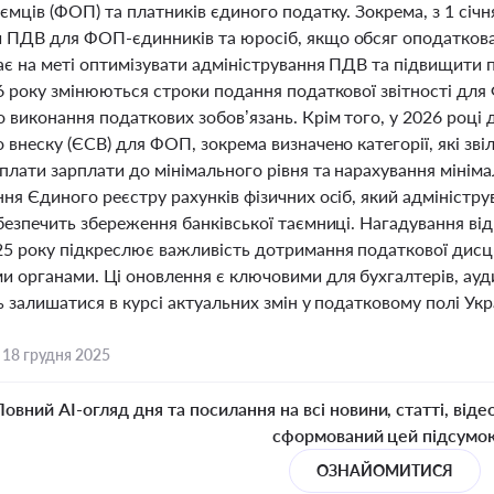
ємців (ФОП) та платників єдиного податку. Зокрема, з 1 січ
 ПДВ для ФОП-єдинників та юросіб, якщо обсяг оподаткован
ає на меті оптимізувати адміністрування ПДВ та підвищити 
6 року змінюються строки подання податкової звітності для
 виконання податкових зобов’язань. Крім того, у 2026 році
 внеску (ЄСВ) для ФОП, зокрема визначено категорії, які зві
плати зарплати до мінімального рівня та нарахування мінім
ня Єдиного реєстру рахунків фізичних осіб, який адміністр
безпечить збереження банківської таємниці. Нагадування ві
25 року підкреслює важливість дотримання податкової дисц
 органами. Ці оновлення є ключовими для бухгалтерів, ауди
ь залишатися в курсі актуальних змін у податковому полі Укр
,
18 грудня 2025
Повний AI-огляд дня та посилання на всі новини, статті, віде
сформований цей підсумо
ОЗНАЙОМИТИСЯ