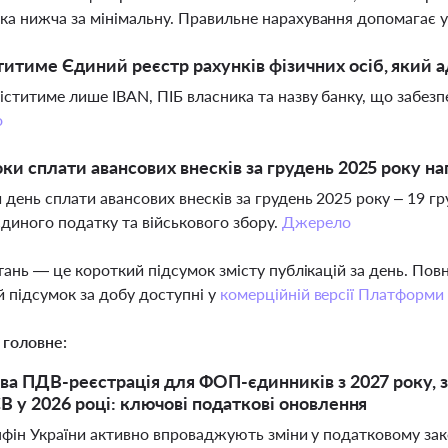
ка нижча за мінімальну. Правильне нарахування допомагає 
итиме Єдиний реєстр рахунків фізичних осіб, який 
іститиме лише IBAN, ПІБ власника та назву банку, що забезп
о
оки сплати авансових внесків за грудень 2025 року н
 день сплати авансових внесків за грудень 2025 року – 19 гр
иного податку та військового збору.
Джерело
тань — це короткий підсумок змісту публікацій за день. По
 підсумок за добу доступні у
комерційній версії Платформи
 головне:
ва ПДВ-реєстрація для ФОП-єдинників з 2027 року, зм
В у 2026 році: ключові податкові оновлення
фін України активно впроваджують зміни у податковому зако