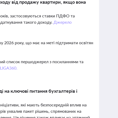
оходу від продажу квартири, якщо вона
років, застосовуються ставки ПДФО та
одаткування такого доходу.
Джерело
у 2026 року, що має на меті підтримати освітян
вний список першоджерел з посиланнями та
 LIGA360.
ді на ключові питання бухгалтерів і
іціативи, які мають безпосередній вплив на
трів ухвалив пакет рішень, спрямованих на
селення. Це рішення також впливає на аптечний