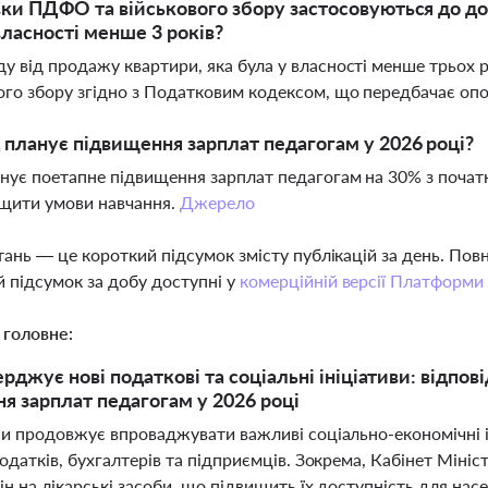
вки ПДФО та військового збору застосовуються до д
власності менше 3 років?
у від продажу квартири, яка була у власності менше трьох 
ого збору згідно з Податковим кодексом, що передбачає оп
 планує підвищення зарплат педагогам у 2026 році?
нує поетапне підвищення зарплат педагогам на 30% з початк
щити умови навчання.
Джерело
тань — це короткий підсумок змісту публікацій за день. По
 підсумок за добу доступні у
комерційній версії Платформи
 головне:
рджує нові податкові та соціальні ініціативи: відпові
я зарплат педагогам у 2026 році
ни продовжує впроваджувати важливі соціально-економічні ін
одатків, бухгалтерів та підприємців. Зокрема, Кабінет Мініс
н на лікарські засоби, що підвищить їх доступність для на