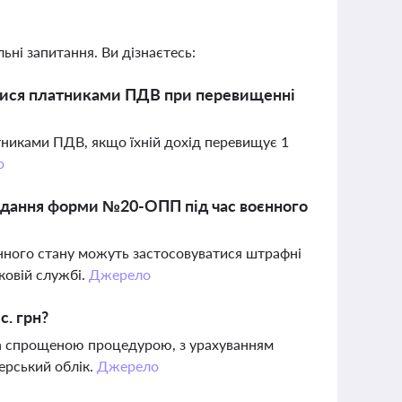
ьні запитання. Ви дізнаєтесь:
атися платниками ПДВ при перевищенні
атниками ПДВ, якщо їхній дохід перевищує 1
о
подання форми №20-ОПП під час воєнного
нного стану можуть застосовуватися штрафні
тковій службі.
Джерело
с. грн?
 за спрощеною процедурою, з урахуванням
ерський облік.
Джерело