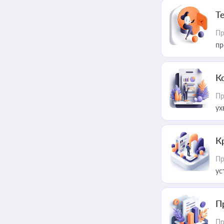
T
Пр
пр
К
Пр
ух
К
Пр
ус
П
Пр