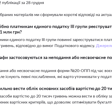
2 публікації за 28 грудня
ібраних матеріалів ми сформували короткі відповіді на актуал
ібно платникам єдиного податку III групи реєструв
1 млн грн?
тники єдиного податку III групи повинні зареєструватися пл
гривень, відповідно до вимог Податкового кодексу.
Джерел
афи застосовуються за неподання або несвоєчасне 
ання або несвоєчасне подання форми №20-ОПП під час воє
 але існують певні послаблення, які варто уточнювати у пода
ильно вести облік основних засобів вартістю до 20 ти
засоби вартістю до 20 тисяч гривень можна вести в обліку
ених вартісних критеріїв, що дозволяє оптимізувати бухгалт