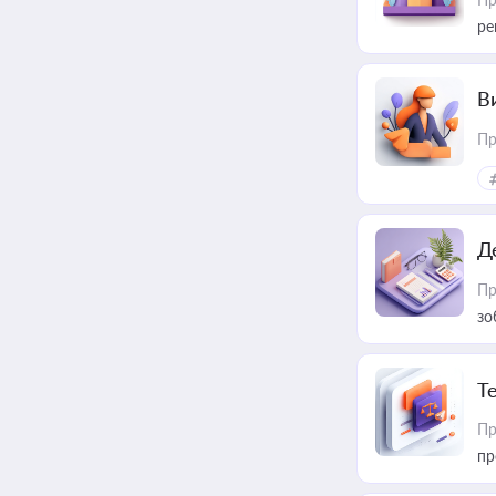
ре
В
Пр
Д
Пр
зо
T
Пр
пр