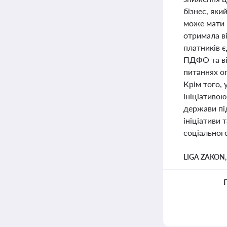
бізнес, як
може мати п
отримала в
платників є
ПДФО та ві
питаннях оп
Крім того,
ініціативою
держави під
ініціативи 
соціального
LIGA ZAKON