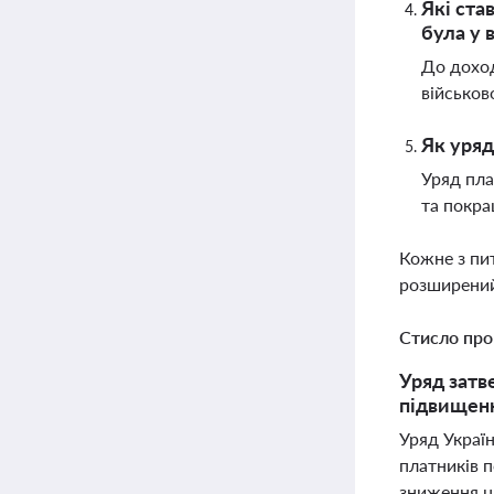
Які ста
була у 
До доход
військов
Як уряд
Уряд пла
та покра
Кожне з пи
розширений
Стисло про
Уряд затве
підвищенн
Уряд Украї
платників п
зниження ці