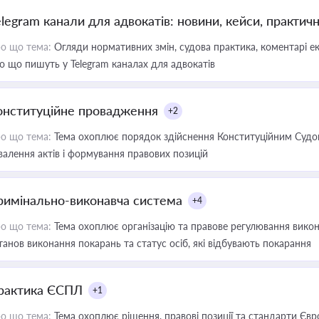
elegram канали для адвокатів: новини, кейси, практич
о що тема:
Огляди нормативних змін, судова практика, коментарі екс
о що пишуть у Telegram каналах для адвокатів
онституційне провадження
+2
о що тема:
Тема охоплює порядок здійснення Конституційним Судом
валення актів і формування правових позицій
римінально-виконавча система
+4
о що тема:
Тема охоплює організацію та правове регулювання викона
танов виконання покарань та статус осіб, які відбувають покарання
рактика ЄСПЛ
+1
о що тема:
Тема охоплює рішення, правові позиції та стандарти Євр