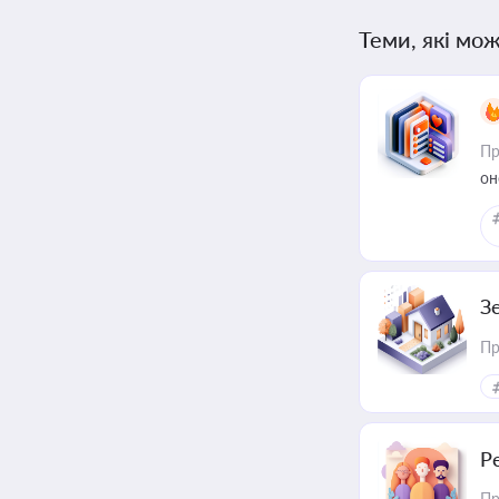
Теми, які мож
Пр
он
З
Пр
Р
Пр