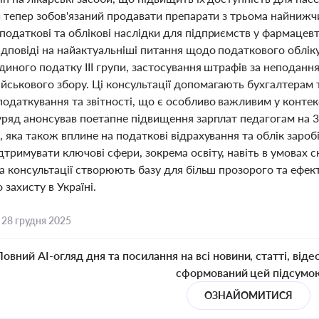
ий тепер зобов'язаний продавати препарати з трьома найниж
одаткові та облікові наслідки для підприємств у фармацевт
ідповіді на найактуальніші питання щодо податкового облік
диного податку III групи, застосування штрафів за неподання
йськового збору. Ці консультації допомагають бухгалтерам 
одаткування та звітності, що є особливо важливим у контек
 уряд анонсував поетапне підвищення зарплат педагогам на 
, яка також вплине на податкові відрахування та облік заробі
тримувати ключові сфери, зокрема освіту, навіть в умовах ск
та консультації створюють базу для більш прозорого та ефе
 захисту в Україні.
,
28 грудня 2025
Повний AI-огляд дня та посилання на всі новини, статті, віде
сформований цей підсумо
ОЗНАЙОМИТИСЯ