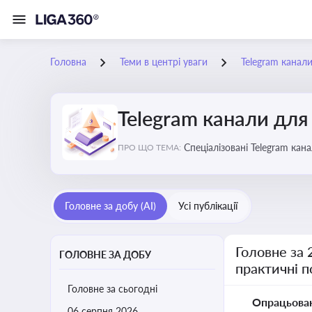
Головна
Теми в центрі уваги
Telegram канали
Telegram канали для 
Спеціалізовані Telegram кан
ПРО ЩО ТЕМА:
корисні лайфхаки для веден
Головне за добу (AI)
Усі публікації
Головне за 
ГОЛОВНЕ ЗА ДОБУ
практичні 
Головне за сьогодні
Опрацьова
06 серпня 2026