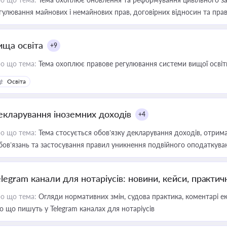
гулювання майнових і немайнових прав, договірних відносин та прав
ища освіта
+9
о що тема:
Тема охоплює правове регулювання системи вищої освіти, о
Освіта
екларування іноземних доходів
+4
о що тема:
Тема стосується обов’язку декларування доходів, отрим
бов’язань та застосування правил уникнення подвійного оподаткува
elegram канали для нотаріусів: новини, кейси, практич
о що тема:
Огляди нормативних змін, судова практика, коментарі екс
о що пишуть у Telegram каналах для нотаріусів