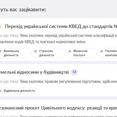
уть вас зацікавити:
Перехід української системи КВЕД до стандартів 
о що тема:
Тема охоплює перехід української системи класифікації в
овлення кодів КВЕД та пов'язані нормативні зміни
Банківська
Страхова
Фінансові
Паливн
діяльність
діяльність
послуги
компле
емельні відносини у будівництві
+3
о що тема:
Тема охоплює правове регулювання підготовки, здійсненн
Будівельна діяльність
езонансний проєкт Цивільного кодексу: реакції та кр
о що тема:
Тема охоплює оновлення та реформування цивільного за