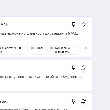
NACE
идів економічної діяльності до стандартів NACE,
о-енергетичний
Торгівля
Будівельна
+10
кс
діяльність
я та введення в експлуатацію об’єктів будівництва
итика
конодавства України, включаючи зміни до