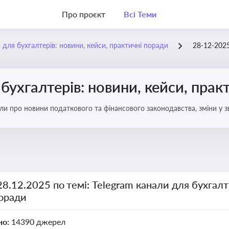
Про проєкт
Всі Теми
 для бухгалтерів: новини, кейси, практичні поради
28-12-202
бухгалтерів: новини, кейси, прак
али про новини податкового та фінансового законодавства, зміни у зв
ня бухгалтерії
28.12.2025 по темі: Telegram канали для бухгалт
поради
но:
14390 джерел