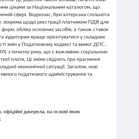
чими цінами за Національним каталогом, що
ичній сфері. Водночас, бухгалтерська спільнота
у, зокрема щодо реєстрації платником ПДВ для
 форм, обліку основних засобів, а також ставок
та аудиторам краще орієнтуватися у складних
сті змін у Податковому кодексі та вимог ДПС.
30% з початку року, що є важливою соціальною
тної плати. Ці зміни свідчать про прагнення
ладної економічної ситуації. Загалом, нові
ктивного податкового адміністрування та
о, офіційні джерела, на основі яких
к