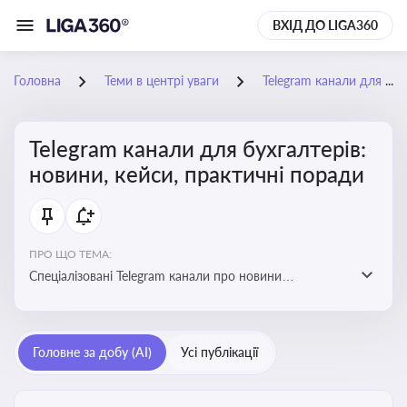
ВХІД ДО LIGA360
Головна
Теми в центрі уваги
Telegram канали для бухгалтерів: новини, кейси, практичні поради
Telegram канали для бухгалтерів:
новини, кейси, практичні поради
ПРО ЩО ТЕМА:
Спеціалізовані Telegram канали про новини
податкового та фінансового законодавства, зміни у
звітності, практичні поради, зразки документів і
корисні лайфхаки для ведення бухгалтерії
Головне за добу (AI)
Усі публікації