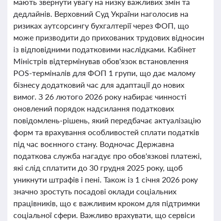
мають звернути увагу на низку важливих змін та
дедлайнів. Верховний Суд України наголосив на
ризиках аутсорсингу бухгалтерії через ФОП, що
може призводити до прихованих трудових відносин
із відповідними податковими наслідками. Кабінет
Міністрів відтермінував обов'язок встановлення
POS-терміналів для ФОП 1 групи, що дає малому
бізнесу додатковий час для адаптації до нових
вимог. З 26 лютого 2026 року набирає чинності
оновлений порядок надсилання податкових
повідомлень-рішень, який передбачає актуалізацію
форм та врахування особливостей сплати податків
під час воєнного стану. Водночас Державна
податкова служба нагадує про обов'язкові платежі,
які слід сплатити до 30 грудня 2025 року, щоб
уникнути штрафів і пені. Також із 1 січня 2026 року
значно зростуть посадові оклади соціальних
працівників, що є важливим кроком для підтримки
соціальної сфери. Важливо врахувати, що сервіси