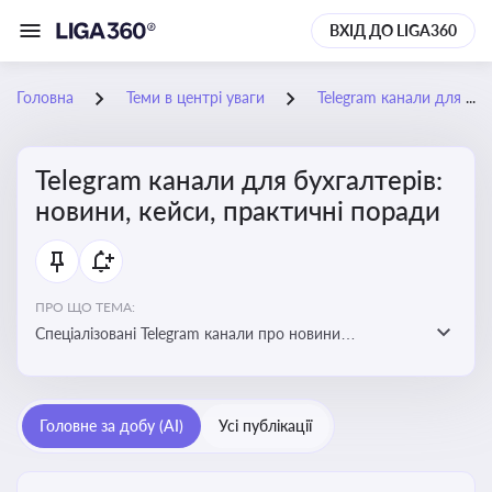
ВХІД ДО LIGA360
Головна
Теми в центрі уваги
Telegram канали для бухгалтерів: новини, кейси, практичні поради
Telegram канали для бухгалтерів:
новини, кейси, практичні поради
ПРО ЩО ТЕМА:
Спеціалізовані Telegram канали про новини
податкового та фінансового законодавства, зміни у
звітності, практичні поради, зразки документів і
корисні лайфхаки для ведення бухгалтерії
Головне за добу (AI)
Усі публікації