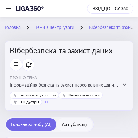
ВХІД ДО LIGA360
Головна
Теми в центрі уваги
Кібербезпека та захист даних
Кібербезпека та захист даних
ПРО ЩО ТЕМА:
Інформаційна безпека та захист персональних даних
на підприємстві
Банківська діяльність
Фінансові послуги
IT-індустрія
+1
Головне за добу (AI)
Усі публікації