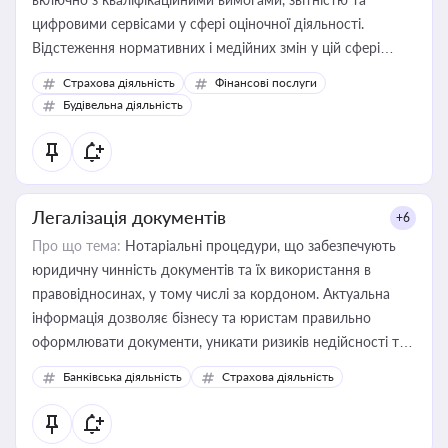
цифровими сервісами у сфері оціночної діяльності.
Відстеження нормативних і медійних змін у цій сфері
корисне для власника бізнесу, керівника, юриста або
Страхова діяльність
Фінансові послуги
бухгалтера під час оподаткування, приватизації, оренди
Будівельна діяльність
державного майна, корпоративних угод і перевірки
статусу суб'єктів оціночної діяльності
Легалізація документів
+6
Про що тема:
Нотаріальні процедури, що забезпечують
юридичну чинність документів та їх використання в
правовідносинах, у тому числі за кордоном. Актуальна
інформація дозволяє бізнесу та юристам правильно
оформлювати документи, уникати ризиків недійсності та
забезпечувати їх належне прийняття органами влади та
Банківська діяльність
Страхова діяльність
контрагентами