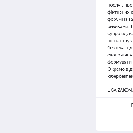
послуг, про
фіктивних 
форумі із з
ризиками. 
супровід, к
інфраструкт
безпека пі
економічну 
формувати к
Окремо відз
кібербезпек
LIGA ZAKON