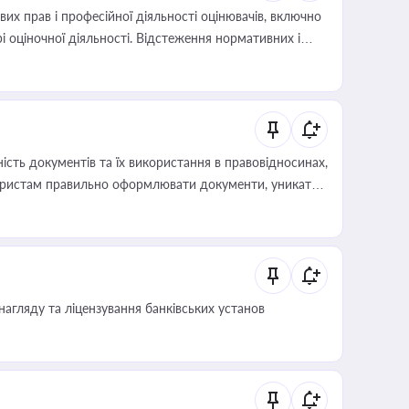
х прав і професійної діяльності оцінювачів, включно
і оціночної діяльності. Відстеження нормативних і
иста або бухгалтера під час оподаткування,
 статусу суб'єктів оціночної діяльності
сть документів та їх використання в правовідносинах,
а юристам правильно оформлювати документи, уникати
влади та контрагентами
нагляду та ліцензування банківських установ