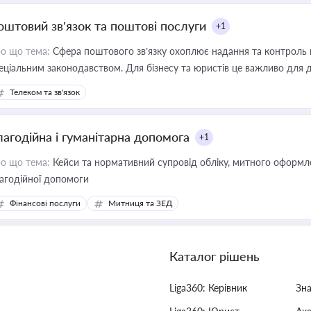
оштовий зв’язок та поштові послуги
+1
о що тема:
Сфера поштового зв’язку охоплює надання та контроль 
еціальним законодавством. Для бізнесу та юристів це важливо для д
єстрах і забезпечення прав споживачів.
Телеком та зв'язок
лагодійна і гуманітарна допомога
+1
о що тема:
Кейси та нормативний супровід обліку, митного оформлен
агодійної допомоги
Фінансові послуги
Митниця та ЗЕД
Каталог рішень
Liga360: Керівник
Зн