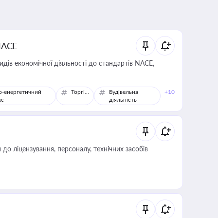
NACE
идів економічної діяльності до стандартів NACE,
о-енергетичний
Торгівля
Будівельна
+10
кс
діяльність
о ліцензування, персоналу, технічних засобів