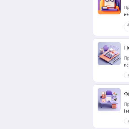
Пр
не
П
Пр
пе
Ф
Пр
і 