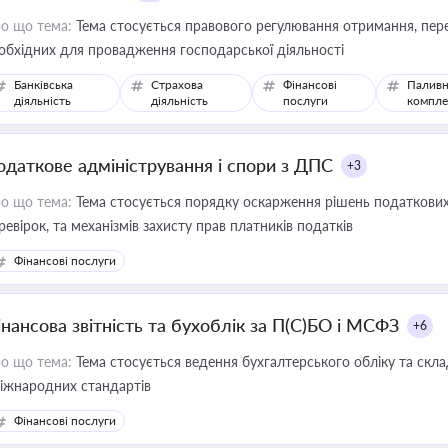
о що тема:
Тема стосується правового регулювання отримання, пере
обхідних для провадження господарської діяльності
Банківська
Страхова
Фінансові
Паливн
діяльність
діяльність
послуги
компле
одаткове адміністрування і спори з ДПС
+3
о що тема:
Тема стосується порядку оскарження рішень податкових
ревірок, та механізмів захисту прав платників податків
Фінансові послуги
інансова звітність та бухоблік за П(С)БО і МСФЗ
+6
о що тема:
Тема стосується ведення бухгалтерського обліку та скла
міжнародних стандартів
Фінансові послуги