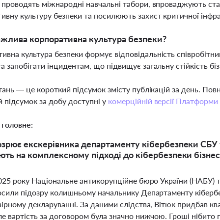
і проводять міжнародні навчальні табори, впроваджують ст
ивну культуру безпеки та посилюють захист критичної інфр
жлива корпоративна культура безпеки?
ивна культура безпеки формує відповідальність співробітник
та запобігати інцидентам, що підвищує загальну стійкість бі
тань — це короткий підсумок змісту публікацій за день. По
 підсумок за добу доступні у
комерційній версії Платформи
 головне:
зрює екскерівника департаменту кібербезпеки СБУ у 
ть на комплексному підході до кібербезпеки бізнес
2025 року Національне антикорупційне бюро України (НАБУ) 
осили підозру колишньому начальнику Департаменту кібербез
ірному декларуванні. За даними слідства, Вітюк придбав ква
ле вартість за договором була значно нижчою. Гроші нібито