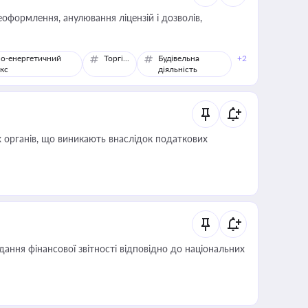
оформлення, анулювання ліцензій і дозволів,
о-енергетичний
Торгівля
Будівельна
+2
кс
діяльність
 органів, що виникають внаслідок податкових
дання фінансової звітності відповідно до національних