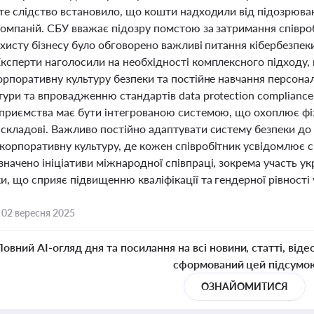
те слідство встановило, що кошти надходили від підозрюван
компаній. СБУ вважає підозру помстою за затримання співр
ахисту бізнесу було обговорено важливі питання кібербезпек
Експерти наголосили на необхідності комплексного підходу,
орпоративну культуру безпеки та постійне навчання персона
ури та впровадженню стандартів data protection compliance
дприємства має бути інтегрованою системою, що охоплює фізи
складові. Важливо постійно адаптувати систему безпеки до н
орпоративну культуру, де кожен співробітник усвідомлює св
начено ініціативи міжнародної співпраці, зокрема участь у
и, що сприяє підвищенню кваліфікації та гендерної рівності у
,
02 вересня 2025
Повний AI-огляд дня та посилання на всі новини, статті, віде
сформований цей підсумо
ОЗНАЙОМИТИСЯ