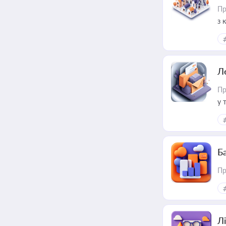
Пр
з 
ме
пр
Л
Пр
у 
ри
Ба
Пр
Лі