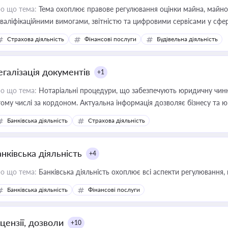
о що тема:
Тема охоплює правове регулювання оцінки майна, майнови
кваліфікаційними вимогами, звітністю та цифровими сервісами у сфер
дійних змін у цій сфері корисне для власника бізнесу, керівника, юр
Страхова діяльність
Фінансові послуги
Будівельна діяльність
иватизації, оренди державного майна, корпоративних угод і перевірки
егалізація документів
+1
о що тема:
Нотаріальні процедури, що забезпечують юридичну чинні
тому числі за кордоном. Актуальна інформація дозволяє бізнесу т
зиків недійсності та забезпечувати їх належне прийняття органами 
Банківська діяльність
Страхова діяльність
нківська діяльність
+4
о що тема:
Банківська діяльність охоплює всі аспекти регулювання, 
Банківська діяльність
Фінансові послуги
цензії, дозволи
+10