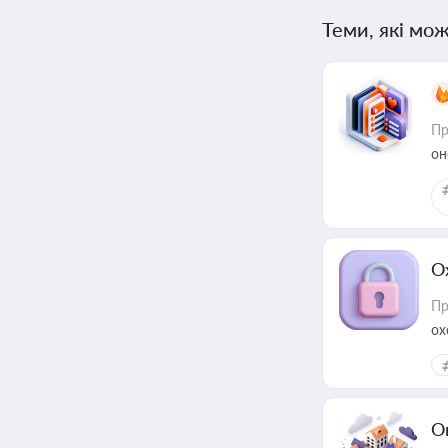
Теми, які мож
Пр
он
О
Пр
ох
О