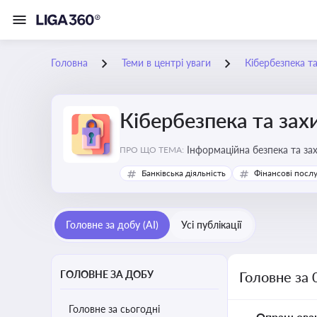
Головна
Теми в центрі уваги
Кібербезпека т
Кібербезпека та зах
Інформаційна безпека та за
ПРО ЩО ТЕМА:
Банківська діяльність
Фінансові посл
Головне за добу (AI)
Усі публікації
ГОЛОВНЕ ЗА ДОБУ
Головне за 
Головне за сьогодні
Опрацьова