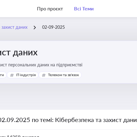
Про проєкт
Всі Теми
а захист даних
02-09-2025
ист даних
хист персональних даних на підприємстві
уги
IT-індустрія
Телеком та зв'язок
02.09.2025 по темі: Кібербезпека та захист дан
но:
14259 джерел