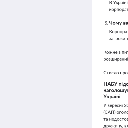
В Україн
корпорат
Чому ва
Корпорат
загрози 
Кожне з пи
розширений
Стисло про
НАБУ підо
наголошую
Україні
У вересні 
(САП) огол
та недостов
дружину, а