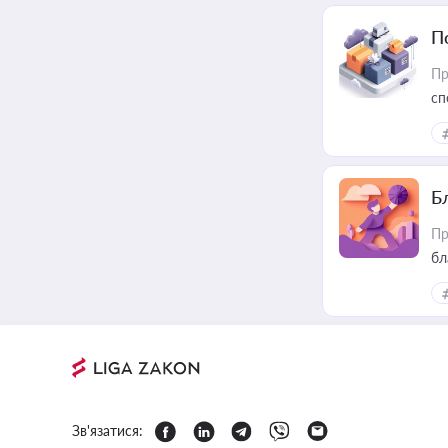
П
Пр
сп
ре
Б
Пр
бл
Зв'язатися: