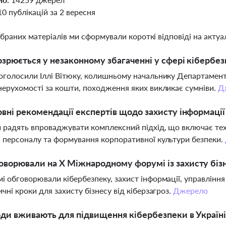
10 публікацій за 2 вересня
ібраних матеріалів ми сформували короткі відповіді на актуал
озрюється у незаконному збагаченні у сфері кібербез
оголосили Іллі Вітюку, колишньому начальнику Департаменту
нерухомості за кошти, походження яких викликає сумніви.
Д
овні рекомендації експертів щодо захисту інформації
 радять впроваджувати комплексний підхід, що включає техн
 персоналу та формування корпоративної культури безпеки.
ворювали на X Міжнародному форумі із захисту біз
і обговорювали кібербезпеку, захист інформації, управління
ичні кроки для захисту бізнесу від кіберзагроз.
Джерело
оди вживають для підвищення кібербезпеки в Україні