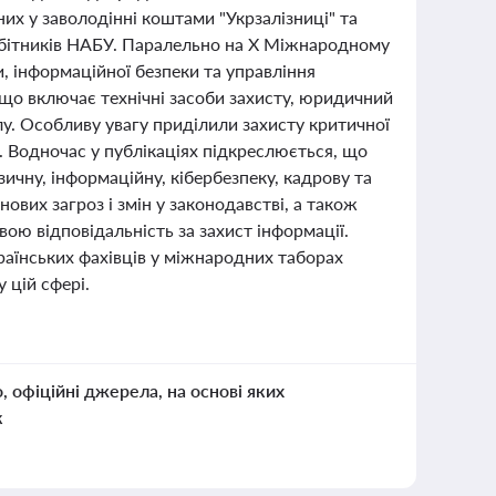
их у заволодінні коштами "Укрзалізниці" та
обітників НАБУ. Паралельно на X Міжнародному
и, інформаційної безпеки та управління
 що включає технічні засоби захисту, юридичний
лу. Особливу увагу приділили захисту критичної
. Водночас у публікаціях підкреслюється, що
чну, інформаційну, кібербезпеку, кадрову та
ових загроз і змін у законодавстві, а також
ою відповідальність за захист інформації.
країнських фахівців у міжнародних таборах
 цій сфері.
о, офіційні джерела, на основі яких
к