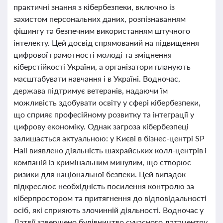
практичні знання з кібербезпеки, включно із
захистом персональних даних, розпізнаванням
фішингу та безпечним використанням штучного
інтелекту. Цей досвід спрямований на підвищення
цифрової грамотності молоді та зміцнення
кіберстійкості України, а організатори планують
масштабувати навчання і в Україні. Водночас,
держава підтримує ветеранів, надаючи їм
можливість здобувати освіту у сфері кібербезпеки,
що сприяє професійному розвитку та інтеграції у
цифрову економіку. Однак загроза кібербезпеці
залишається актуальною: у Києві в бізнес-центрі SP
Hall виявлено діяльність шахрайських колл-центрів і
компаній із кримінальним минулим, що створює
ризики для національної безпеки. Цей випадок
підкреслює необхідність посилення контролю за
кіберпростором та притягнення до відповідальності
осіб, які сприяють злочинній діяльності. Водночас у
Латвії завершено будівництво сучасного датацентру