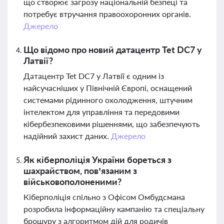
що створює загрозу національній безпеці та
потребує втручання правоохоронних органів.
Джерело
Що відомо про новий датацентр Tet DC7 у
Латвії?
Датацентр Tet DC7 у Латвії є одним із
найсучасніших у Північній Європі, оснащений
системами рідинного охолодження, штучним
інтелектом для управління та передовими
кібербезпековими рішеннями, що забезпечують
надійний захист даних.
Джерело
Як кіберполіція України бореться з
шахрайством, пов’язаним з
військовополоненими?
Кіберполіція спільно з Офісом Омбудсмана
розробила інформаційну кампанію та спеціальну
брошуру з алгоритмом дій для родичів