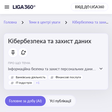
ВХІД ДО LIGA360
Головна
Теми в центрі уваги
Кібербезпека та захист даних
Кібербезпека та захист даних
ПРО ЩО ТЕМА:
Інформаційна безпека та захист персональних даних
на підприємстві
Банківська діяльність
Фінансові послуги
IT-індустрія
+1
Головне за добу (AI)
Усі публікації