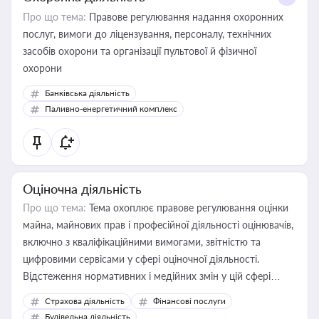
Про що тема:
Правове регулювання надання охоронних
послуг, вимоги до ліцензування, персоналу, технічних
засобів охорони та організації пультової й фізичної
охорони
Банківська діяльність
Паливно-енергетичний комплекс
Оціночна діяльність
Про що тема:
Тема охоплює правове регулювання оцінки
майна, майнових прав і професійної діяльності оцінювачів,
включно з кваліфікаційними вимогами, звітністю та
цифровими сервісами у сфері оціночної діяльності.
Відстеження нормативних і медійних змін у цій сфері
корисне для власника бізнесу, керівника, юриста або
Страхова діяльність
Фінансові послуги
бухгалтера під час оподаткування, приватизації, оренди
Будівельна діяльність