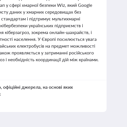
п у сфері хмарної безпеки Wiz, який Google
хисту даних у хмарних середовищах без
 стандартам і підтримує мультихмарні
ібербезпеки українських підприємств і
я кіберзагроз, зокрема онлайн-шахрайств, і
ності населення. У Європі посилюється увага
тайських електробусів на предмет можливості
акож проявляється у затриманні російського
з і необхідність координації дій між країнами.
о, офіційні джерела, на основі яких
к