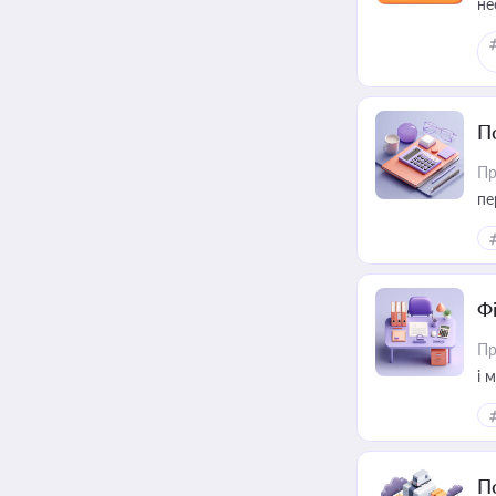
не
П
Пр
пе
Ф
Пр
і 
П