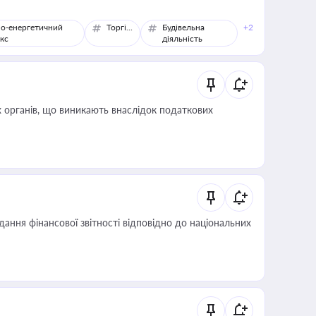
о-енергетичний
Торгівля
Будівельна
+2
кс
діяльність
 органів, що виникають внаслідок податкових
дання фінансової звітності відповідно до національних