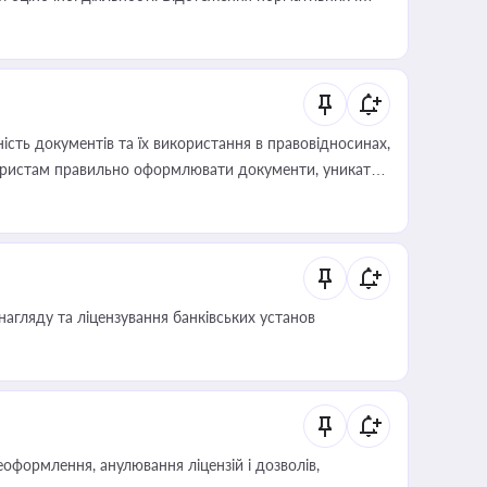
иста або бухгалтера під час оподаткування,
 статусу суб'єктів оціночної діяльності
сть документів та їх використання в правовідносинах,
а юристам правильно оформлювати документи, уникати
влади та контрагентами
нагляду та ліцензування банківських установ
оформлення, анулювання ліцензій і дозволів,