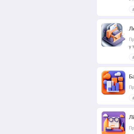
ме
пр
Л
Пр
у 
ри
Ба
Пр
Лі
Пр