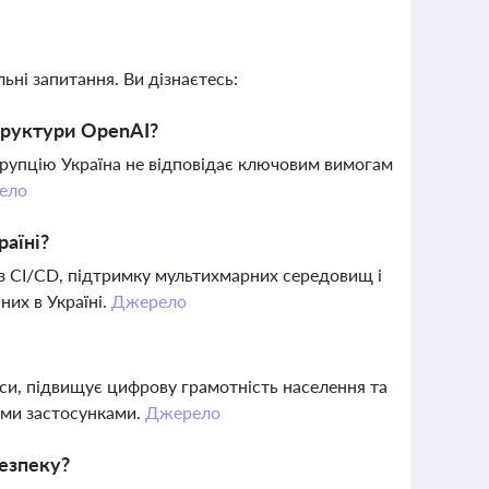
ьні запитання. Ви дізнаєтесь:
труктури OpenAI?
 корупцію Україна не відповідає ключовим вимогам
ело
раїні?
ю з CI/CD, підтримку мультихмарних середовищ і
их в Україні.
Джерело
си, підвищує цифрову грамотність населення та
ими застосунками.
Джерело
безпеку?