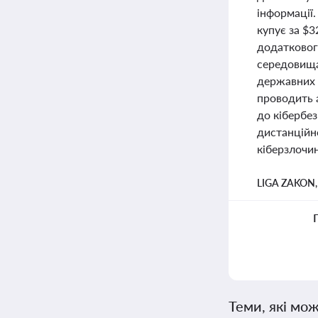
інформації.
купує за $
додатковог
середовища
державних с
проводить 
до кібербе
дистанційн
кіберзлочин
LIGA ZAKON
Теми, які мож