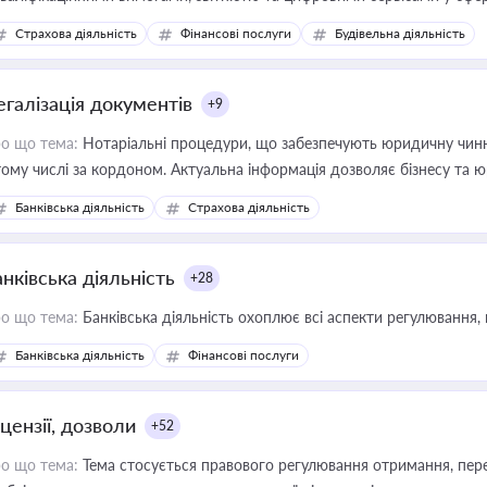
дійних змін у цій сфері корисне для власника бізнесу, керівника, юр
Страхова діяльність
Фінансові послуги
Будівельна діяльність
иватизації, оренди державного майна, корпоративних угод і перевірки
егалізація документів
+9
о що тема:
Нотаріальні процедури, що забезпечують юридичну чинні
тому числі за кордоном. Актуальна інформація дозволяє бізнесу т
зиків недійсності та забезпечувати їх належне прийняття органами 
Банківська діяльність
Страхова діяльність
нківська діяльність
+28
о що тема:
Банківська діяльність охоплює всі аспекти регулювання, 
Банківська діяльність
Фінансові послуги
цензії, дозволи
+52
о що тема:
Тема стосується правового регулювання отримання, пере