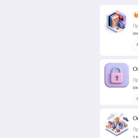
Пр
он
О
Пр
ох
О
Пр
з 