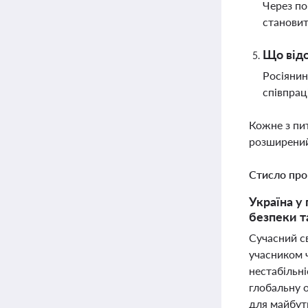
Через по
становит
Що відо
Росіянин
співпрац
Кожне з пи
розширений
Стисло про
Україна у
безпеки т
Сучасний св
учасником ч
нестабільні
глобальну 
для майбутн