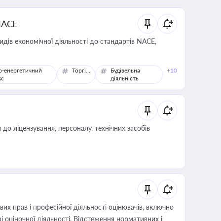
NACE
идів економічної діяльності до стандартів NACE,
о-енергетичний
Торгівля
Будівельна
+10
кс
діяльність
о ліцензування, персоналу, технічних засобів
х прав і професійної діяльності оцінювачів, включно
і оціночної діяльності. Відстеження нормативних і