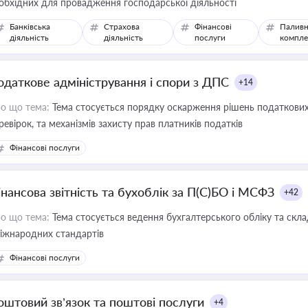
обхідних для провадження господарської діяльності
Банківська
Страхова
Фінансові
Паливн
діяльність
діяльність
послуги
компле
одаткове адміністрування і спори з ДПС
+14
о що тема:
Тема стосується порядку оскарження рішень податкових
ревірок, та механізмів захисту прав платників податків
Фінансові послуги
інансова звітність та бухоблік за П(С)БО і МСФЗ
+42
о що тема:
Тема стосується ведення бухгалтерського обліку та скла
міжнародних стандартів
Фінансові послуги
оштовий зв’язок та поштові послуги
+4