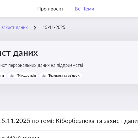
Про проєкт
Всі Теми
а захист даних
15-11-2025
ист даних
хист персональних даних на підприємстві
уги
IT-індустрія
Телеком та зв'язок
15.11.2025 по темі: Кібербезпека та захист дан
но:
14349 джерел