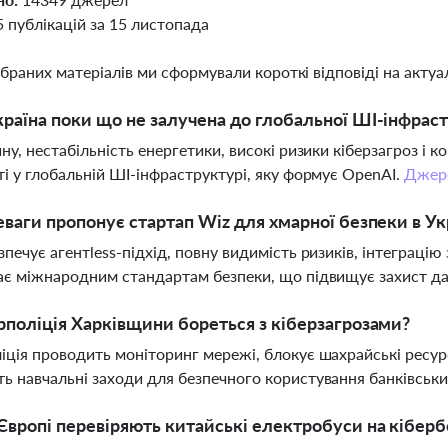
5 публікацій за 15 листопада
ібраних матеріалів ми сформували короткі відповіді на актуал
раїна поки що не залучена до глобальної ШІ-інфрас
йну, нестабільність енергетики, високі ризики кіберзагроз і
ті у глобальній ШІ-інфраструктурі, яку формує OpenAI.
Джер
еваги пропонує стартап Wiz для хмарної безпеки в Ук
зпечує агентless-підхід, повну видимість ризиків, інтеграці
ає міжнародним стандартам безпеки, що підвищує захист дан
рполіція Харківщини бореться з кіберзагрозами?
іція проводить моніторинг мережі, блокує шахрайські ресур
ь навчальні заходи для безпечного користування банківськ
Європі перевіряють китайські електробуси на кібер