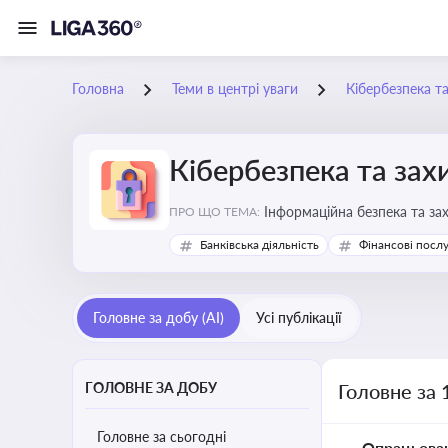
Головна
Теми в центрі уваги
Кібербезпека т
Кібербезпека та зах
Інформаційна безпека та за
ПРО ЩО ТЕМА:
Банківська діяльність
Фінансові посл
Головне за добу (AI)
Усі публікації
ГОЛОВНЕ ЗА ДОБУ
Головне за 
Головне за сьогодні
Опрацьова