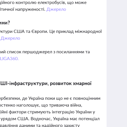
ційного контролю електробусів, що може
літичної напруженості.
Джерело
ини?
труктури США та Європи. Це приклад міжнародної
.
Джерело
вний список першоджерел з посиланнями та
 LIGA360.
ві ШІ-інфраструктури, розвиток хмарної
ербезпеки, де Україна поки що не є повноцінним
Костенко наголошує, що триваюча війна,
ційні фактори стримують інтеграцію України у
з урядом США. Водночас, Україна має потенціал
правління даними та надійного захисту