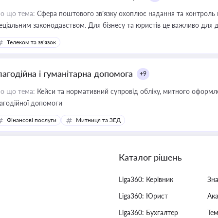
о що тема:
Сфера поштового зв’язку охоплює надання та контроль 
еціальним законодавством. Для бізнесу та юристів це важливо для д
єстрах і забезпечення прав споживачів.
Телеком та зв'язок
лагодійна і гуманітарна допомога
+9
о що тема:
Кейси та нормативний супровід обліку, митного оформлен
агодійної допомоги
Фінансові послуги
Митниця та ЗЕД
Каталог рішень
Liga360: Керівник
Зн
Liga360: Юрист
Ак
Liga360: Бухгалтер
Тем