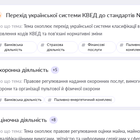
Перехід української системи КВЕД до стандартів 
о що тема:
Тема охоплює перехід української системи класифікації в
овлення кодів КВЕД та пов'язані нормативні зміни
Банківська
Страхова
Фінансові
Паливн
діяльність
діяльність
послуги
компле
хоронна діяльність
+5
о що тема:
Правове регулювання надання охоронних послуг, вимоги д
орони та організації пультової й фізичної охорони
Банківська діяльність
Паливно-енергетичний комплекс
ціночна діяльність
+8
о що тема:
Тема охоплює правове регулювання оцінки майна, майнови
кваліфікаційними вимогами, звітністю та цифровими сервісами у сфер