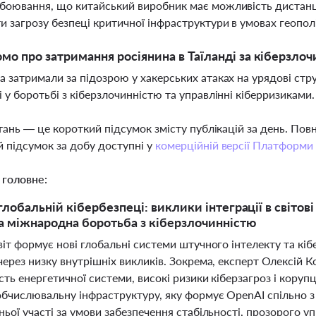
боювання, що китайський виробник має можливість дистан
и загрозу безпеці критичної інфраструктури в умовах геопо
мо про затримання росіянина в Таїланді за кіберзлоч
а затримали за підозрою у хакерських атаках на урядові с
і у боротьбі з кіберзлочинністю та управлінні кіберризиками
тань — це короткий підсумок змісту публікацій за день. По
 підсумок за добу доступні у
комерційній версії Платформи
 головне:
 глобальній кібербезпеці: виклики інтеграції в світо
а міжнародна боротьба з кіберзлочинністю
іт формує нові глобальні системи штучного інтелекту та кіб
ерез низку внутрішніх викликів. Зокрема, експерт Олексій 
сть енергетичної системи, високі ризики кіберзагроз і коруп
обчислювальну інфраструктуру, яку формує OpenAI спільно 
ьої участі за умови забезпечення стабільності, прозорого у