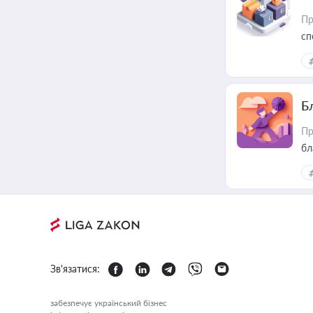
Пр
сп
ре
Б
Пр
бл
Зв'язатися:
забезпечує український бізнес