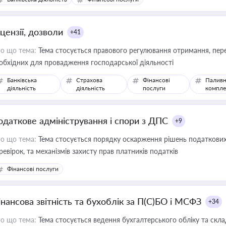
цензії, дозволи
+41
о що тема:
Тема стосується правового регулювання отримання, пере
обхідних для провадження господарської діяльності
Банківська
Страхова
Фінансові
Паливн
діяльність
діяльність
послуги
компле
одаткове адміністрування і спори з ДПС
+9
о що тема:
Тема стосується порядку оскарження рішень податкових
ревірок, та механізмів захисту прав платників податків
Фінансові послуги
інансова звітність та бухоблік за П(С)БО і МСФЗ
+34
о що тема:
Тема стосується ведення бухгалтерського обліку та скла