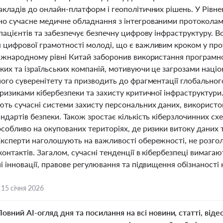
акладів до онлайн-платформ і геополітичних рішень. У Рів
о сучасне медичне обладнання з інтегрованими протоколами
пацієнтів та забезпечує безпечну цифрову інфраструктуру. В
 цифрової грамотності молоді, що є важливим кроком у прот
міжнародному рівні Китай заборонив використання програмно
их та ізраїльських компаній, мотивуючи це загрозами націон
ого суверенітету та призводить до фрагментації глобальног
ризиками кібербезпеки та захисту критичної інфраструктури.
ть сучасні системи захисту персональних даних, використо
андартів безпеки. Також зростає кількість кіберзлочинних с
особливо на окупованих територіях, де ризики витоку даних
Експерти наголошують на важливості обережності, не розго
контактів. Загалом, сучасні тенденції в кібербезпеці вимаг
і інновації, правове регулювання та підвищення обізнаності 
,
15 січня 2026
Повний AI-огляд дня та посилання на всі новини, статті, віде