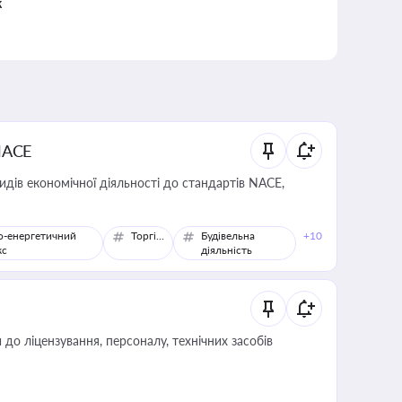
к
NACE
идів економічної діяльності до стандартів NACE,
о-енергетичний
Торгівля
Будівельна
+10
кс
діяльність
о ліцензування, персоналу, технічних засобів