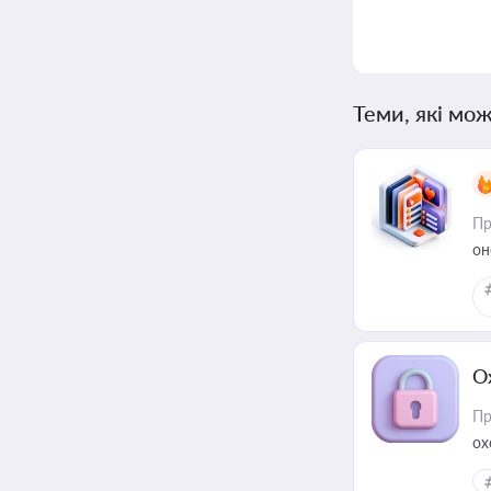
Теми, які мож
Пр
он
О
Пр
ох