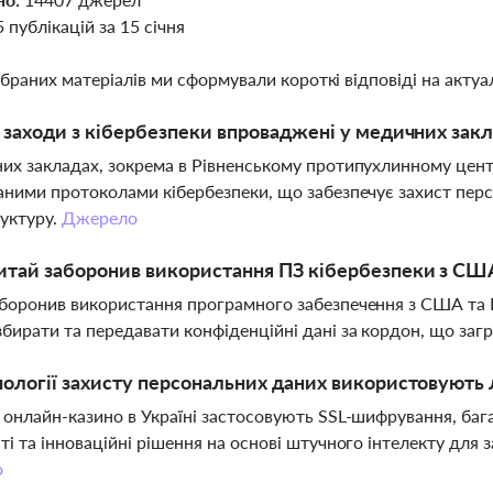
5 публікацій за 15 січня
ібраних матеріалів ми сформували короткі відповіді на актуал
і заходи з кібербезпеки впроваджені у медичних зак
их закладах, зокрема в Рівненському протипухлинному цент
аними протоколами кібербезпеки, що забезпечує захист перс
уктуру.
Джерело
тай заборонив використання ПЗ кібербезпеки з США
боронив використання програмного забезпечення з США та 
бирати та передавати конфіденційні дані за кордон, що заг
нології захисту персональних даних використовують 
 онлайн-казино в Україні застосовують SSL-шифрування, баг
ті та інноваційні рішення на основі штучного інтелекту для 
о