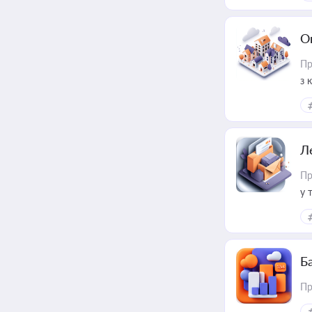
О
Пр
з 
ме
пр
Л
Пр
у 
ри
Ба
Пр