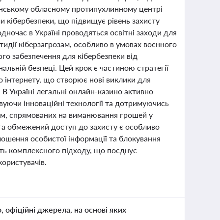
ненському обласному протипухлинному центрі
 кібербезпеки, що підвищує рівень захисту
одночас в Україні проводяться освітні заходи для
идії кіберзагрозам, особливо в умовах воєнного
го забезпечення для кібербезпеки від
альній безпеці. Цей крок є частиною стратегії
о інтернету, що створює нові виклики для
 В Україні легальні онлайн-казино активно
вуючи інноваційні технології та дотримуючись
хем, спрямованих на виманювання грошей у
 та обмежений доступ до захисту є особливо
лошення особистої інформації та блокування
ають комплексного підходу, що поєднує
користувачів.
о, офіційні джерела, на основі яких