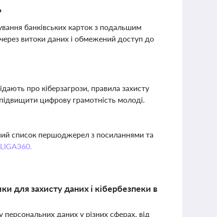
?
ування банківських карток з подальшим
через витоки даних і обмежений доступ до
ідають про кіберзагрози, правила захисту
є підвищити цифрову грамотність молоді.
вний список першоджерел з посиланнями та
 LIGA360.
ки для захисту даних і кібербезпеки в
у персональних даних у різних сферах, від