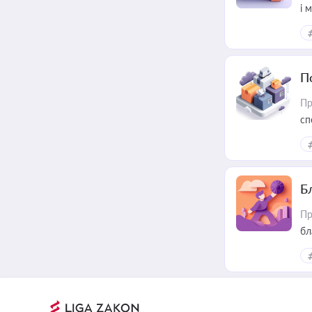
і 
П
Пр
сп
ре
Б
Пр
бл