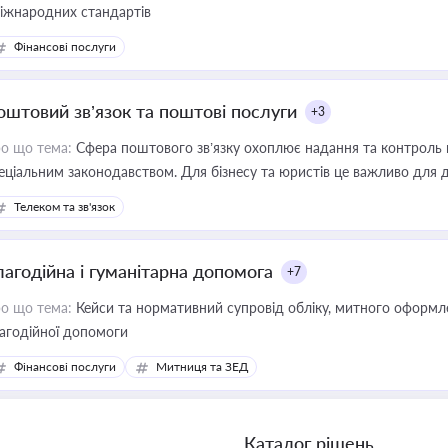
міжнародних стандартів
Фінансові послуги
оштовий зв’язок та поштові послуги
+3
о що тема:
Сфера поштового зв’язку охоплює надання та контроль 
еціальним законодавством. Для бізнесу та юристів це важливо для д
єстрах і забезпечення прав споживачів.
Телеком та зв'язок
лагодійна і гуманітарна допомога
+7
о що тема:
Кейси та нормативний супровід обліку, митного оформлен
агодійної допомоги
Фінансові послуги
Митниця та ЗЕД
Каталог рішень