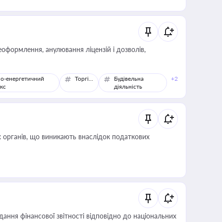
оформлення, анулювання ліцензій і дозволів,
о-енергетичний
Торгівля
Будівельна
+2
кс
діяльність
 органів, що виникають внаслідок податкових
дання фінансової звітності відповідно до національних