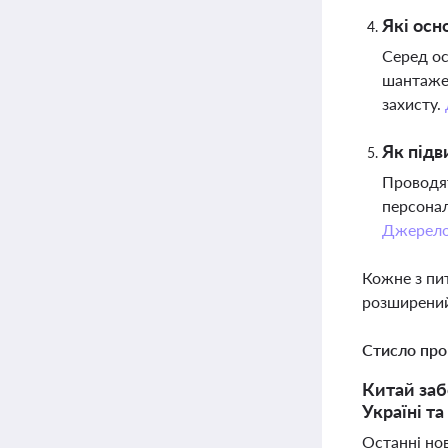
Які осн
Серед ос
шантажем
захисту.
Як підв
Проводят
персонал
Джерел
Кожне з пи
розширений
Стисло про
Китай заб
Україні та 
Останні нов