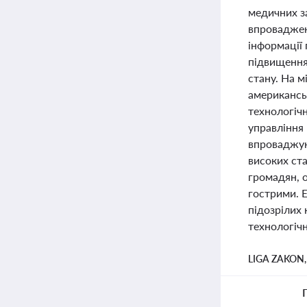
медичних з
впроваджен
інформації 
підвищення
стану. На 
американськ
технологічн
управління 
впроваджую
високих ст
громадян, 
гострими. 
підозрілих 
технологічн
LIGA ZAKON