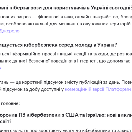
овні кіберзагрози для користувачів в Україні сьогодні
новних загроз — фішингові атаки, онлайн-шахрайство, блок
, особливо актуальні для мешканців окупованих територій 
Джерело
ищується кібербезпека серед молоді в Україні?
ься інформаційно-просвітницькі лекції та заходи, де розпов
ьних даних і безпечної поведінки в інтернеті, що допомага
о
тань — це короткий підсумок змісту публікацій за день. По
 підсумок за добу доступні у
комерційній версії Платформи
 головне:
оронив ПЗ кібербезпеки з США та Ізраїлю: нові викли
світі
ини свідчать про зростаючу увагу до кібербезпеки та захист