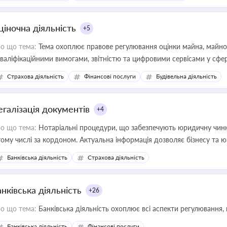
ціночна діяльність
+5
о що тема:
Тема охоплює правове регулювання оцінки майна, майнови
кваліфікаційними вимогами, звітністю та цифровими сервісами у сфер
дійних змін у цій сфері корисне для власника бізнесу, керівника, юр
Страхова діяльність
Фінансові послуги
Будівельна діяльність
иватизації, оренди державного майна, корпоративних угод і перевірки
егалізація документів
+4
о що тема:
Нотаріальні процедури, що забезпечують юридичну чинні
тому числі за кордоном. Актуальна інформація дозволяє бізнесу т
зиків недійсності та забезпечувати їх належне прийняття органами 
Банківська діяльність
Страхова діяльність
нківська діяльність
+26
о що тема:
Банківська діяльність охоплює всі аспекти регулювання, 
Банківська діяльність
Фінансові послуги