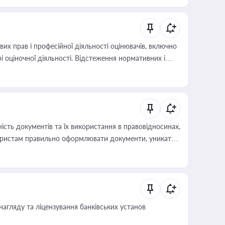
х прав і професійної діяльності оцінювачів, включно
і оціночної діяльності. Відстеження нормативних і
иста або бухгалтера під час оподаткування,
 статусу суб'єктів оціночної діяльності
сть документів та їх використання в правовідносинах,
а юристам правильно оформлювати документи, уникати
влади та контрагентами
нагляду та ліцензування банківських установ