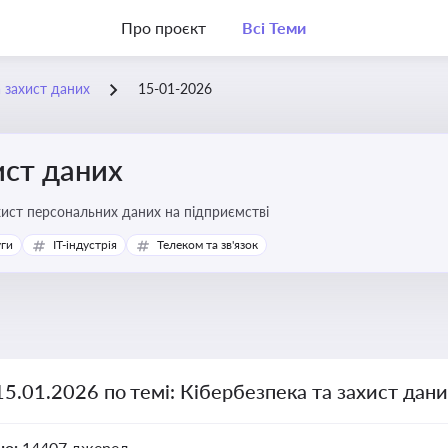
Про проєкт
Всі Теми
а захист даних
15-01-2026
ист даних
хист персональних даних на підприємстві
уги
IT-індустрія
Телеком та зв'язок
15.01.2026 по темі: Кібербезпека та захист дан
но:
14407 джерел