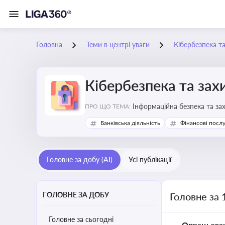
Головна
Теми в центрі уваги
Кібербезпека т
Кібербезпека та зах
Інформаційна безпека та за
ПРО ЩО ТЕМА:
Банківська діяльність
Фінансові посл
Головне за добу (AI)
Усі публікації
ГОЛОВНЕ ЗА ДОБУ
Головне за 
Головне за сьогодні
Опрацьова