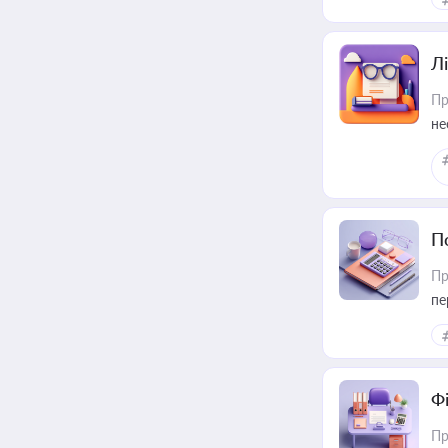
Лі
Пр
не
П
Пр
пе
Ф
Пр