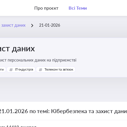
Про проєкт
Всі Теми
а захист даних
21-01-2026
ист даних
хист персональних даних на підприємстві
уги
IT-індустрія
Телеком та зв'язок
21.01.2026 по темі: Кібербезпека та захист дан
но:
14419 джерел