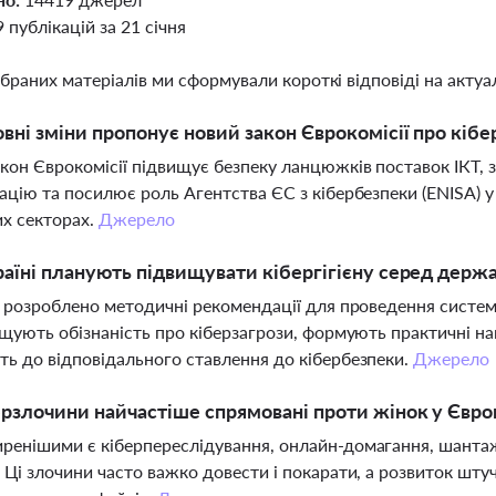
9 публікацій за 21 січня
ібраних матеріалів ми сформували короткі відповіді на актуал
овні зміни пропонує новий закон Єврокомісії про кіб
кон Єврокомісії підвищує безпеку ланцюжків поставок ІКТ, 
ацію та посилює роль Агентства ЄС з кібербезпеки (ENISA) у 
х секторах.
Джерело
раїні планують підвищувати кібергігієну серед держ
і розроблено методичні рекомендації для проведення системат
ищують обізнаність про кіберзагрози, формують практичні н
ь до відповідального ставлення до кібербезпеки.
Джерело
ерзлочини найчастіше спрямовані проти жінок у Євро
енішими є кіберпереслідування, онлайн-домагання, шантаж
 Ці злочини часто важко довести і покарати, а розвиток шт