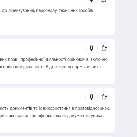
о ліцензування, персоналу, технічних засобів
х прав і професійної діяльності оцінювачів, включно
і оціночної діяльності. Відстеження нормативних і
иста або бухгалтера під час оподаткування,
 статусу суб'єктів оціночної діяльності
сть документів та їх використання в правовідносинах,
а юристам правильно оформлювати документи, уникати
влади та контрагентами