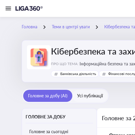
Головна
Теми в центрі уваги
Кібербезпека т
Кібербезпека та зах
Інформаційна безпека та за
ПРО ЩО ТЕМА:
Банківська діяльність
Фінансові посл
Головне за добу (AI)
Усі публікації
ГОЛОВНЕ ЗА ДОБУ
Головне за 
Головне за сьогодні
Опрацьова