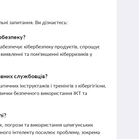
ьні запитання. Ви дізнаєтесь:
ербезпеку?
забезпечує кібербезпеку продуктів, спрощує
виявленні та пом'якшенні кіберризиків у
авних службовців?
ичних інструктажів і тренінгів з кібергігієни,
авички безпечного використання ІКТ та
пі?
, погрози та використання шпигунських
учного інтелекту посилює проблему, зокрема