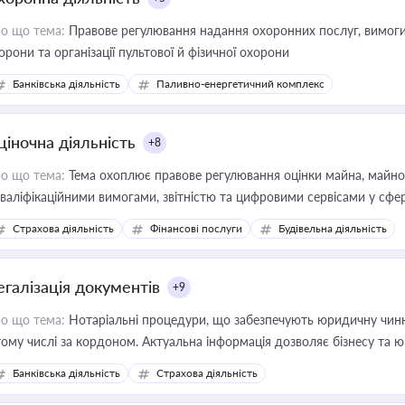
о що тема:
Правове регулювання надання охоронних послуг, вимоги д
орони та організації пультової й фізичної охорони
Банківська діяльність
Паливно-енергетичний комплекс
ціночна діяльність
+8
о що тема:
Тема охоплює правове регулювання оцінки майна, майнови
кваліфікаційними вимогами, звітністю та цифровими сервісами у сфер
дійних змін у цій сфері корисне для власника бізнесу, керівника, юр
Страхова діяльність
Фінансові послуги
Будівельна діяльність
иватизації, оренди державного майна, корпоративних угод і перевірки
егалізація документів
+9
о що тема:
Нотаріальні процедури, що забезпечують юридичну чинні
тому числі за кордоном. Актуальна інформація дозволяє бізнесу т
зиків недійсності та забезпечувати їх належне прийняття органами 
Банківська діяльність
Страхова діяльність