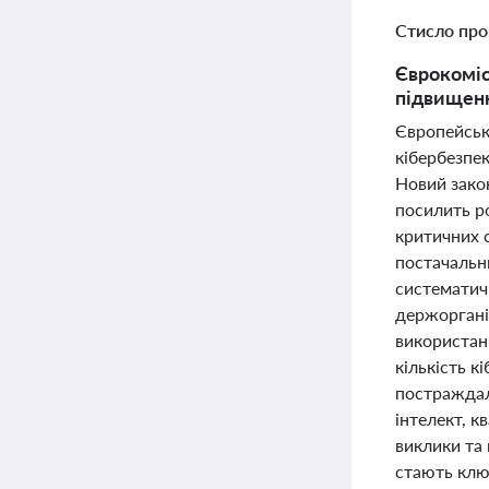
Стисло про
Єврокоміс
підвищенн
Європейська
кібербезпе
Новий зако
посилить ро
критичних с
постачальни
систематичн
держоргані
використанн
кількість 
постраждал
інтелект, к
виклики та 
стають клю