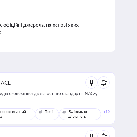
о, офіційні джерела, на основі яких
к
NACE
идів економічної діяльності до стандартів NACE,
о-енергетичний
Торгівля
Будівельна
+10
кс
діяльність