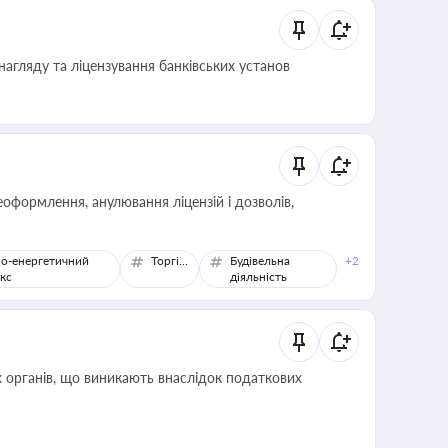
нагляду та ліцензування банківських установ
оформлення, анулювання ліцензій і дозволів,
о-енергетичний
Торгівля
Будівельна
+2
кс
діяльність
 органів, що виникають внаслідок податкових