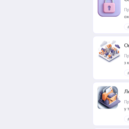
Пр
ох
О
Пр
з 
ме
пр
Л
Пр
у 
ри