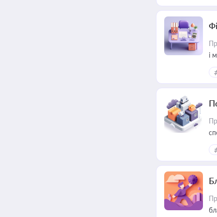
Ф
Пр
і 
П
Пр
сп
ре
Б
Пр
бл