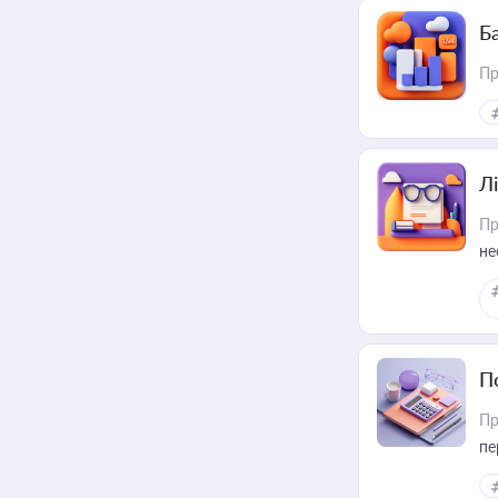
Ба
Пр
Лі
Пр
не
П
Пр
пе