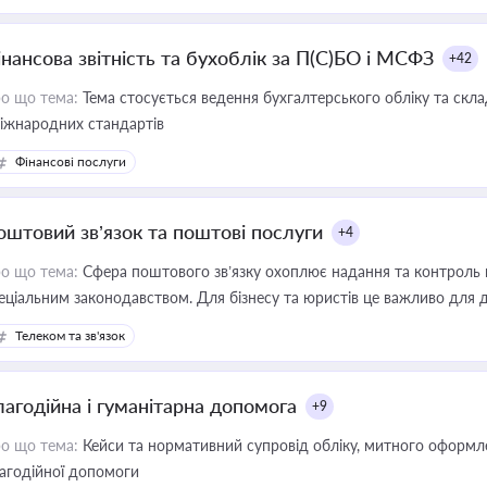
інансова звітність та бухоблік за П(С)БО і МСФЗ
+42
о що тема:
Тема стосується ведення бухгалтерського обліку та скла
міжнародних стандартів
Фінансові послуги
оштовий зв’язок та поштові послуги
+4
о що тема:
Сфера поштового зв’язку охоплює надання та контроль 
еціальним законодавством. Для бізнесу та юристів це важливо для д
єстрах і забезпечення прав споживачів.
Телеком та зв'язок
лагодійна і гуманітарна допомога
+9
о що тема:
Кейси та нормативний супровід обліку, митного оформлен
агодійної допомоги