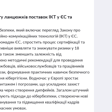
ту ланцюжків поставок ІКТ у ЄС та
рбезпеки, який включає перегляд Закону про
но-комунікаційних технологій (ІКТ) у ЄС.
ромадян ЄС, спростить процес сертифікації та
тивніше виявляти та знижувати ризики у 18
 а також зменшить залежність від
облено методичні рекомендації для проведення
лужбовців, військовослужбовців та працівників
рози, формування практичних навичок безпечного
я кібергігієни. Водночас у Європі зростає
шантажем і погрозами, що ускладнює захист
ма через створення дипфейків. Загалом штучний
рмують підходи до кібербезпеки, створюючи нові
нування та підвищення кваліфікації кадрів
часних умовах.