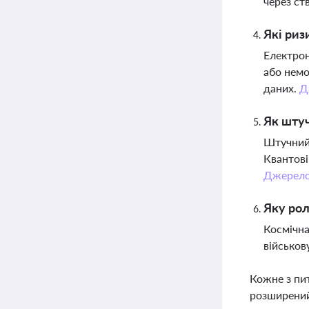
через ст
Які риз
Електрон
або немо
даних.
Д
Як штуч
Штучний 
Квантові
Джерел
Яку рол
Космічна
військов
Кожне з пи
розширений