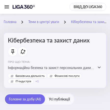
ВХІД ДО LIGA360
Головна
Теми в центрі уваги
Кібербезпека та захист даних
Кібербезпека та захист даних
ПРО ЩО ТЕМА:
Інформаційна безпека та захист персональних даних
на підприємстві
Банківська діяльність
Фінансові послуги
IT-індустрія
+1
Головне за добу (AI)
Усі публікації