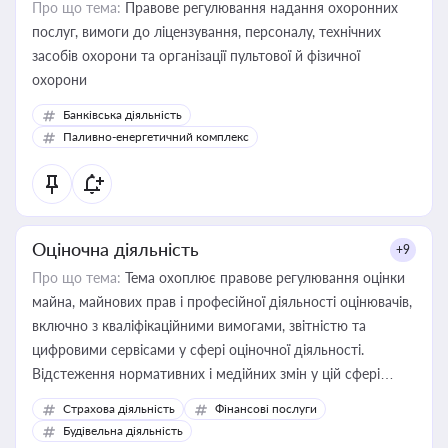
Про що тема:
Правове регулювання надання охоронних
послуг, вимоги до ліцензування, персоналу, технічних
засобів охорони та організації пультової й фізичної
охорони
Банківська діяльність
Паливно-енергетичний комплекс
Оціночна діяльність
+9
Про що тема:
Тема охоплює правове регулювання оцінки
майна, майнових прав і професійної діяльності оцінювачів,
включно з кваліфікаційними вимогами, звітністю та
цифровими сервісами у сфері оціночної діяльності.
Відстеження нормативних і медійних змін у цій сфері
корисне для власника бізнесу, керівника, юриста або
Страхова діяльність
Фінансові послуги
бухгалтера під час оподаткування, приватизації, оренди
Будівельна діяльність
державного майна, корпоративних угод і перевірки