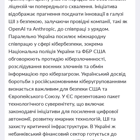
ліцензій чи попереднього схвалення. Ініціатива
відображає прагнення поєднати інновації в галузі
ШІ з безпекою, залучаючи провідні компанії, такі як
OpenAI та Anthropic, до співпраці з урядом.
Паралельно Україна посилює міжнародну
співпрацю у сфері кібербезпеки, зокрема
Національна поліція України та ФБР США
обговорюють протидію кіберзлочинності,
розслідування воєнних злочинів та обмін
інформацією про кіберзагрози. Український досвід
боротьби з російськомовними кіберугрупованнями
визнається важливим для безпеки США та
Європейського Союзу. У ЄС презентовано пакет
технологічного суверенітету, що включає
законодавчі ініціативи для посилення цифрової
автономії, розвитку хмарних технологій, ШІ та
захисту критичної інфраструктури. В Україні ж
небанківський фінансовий сектор готується до