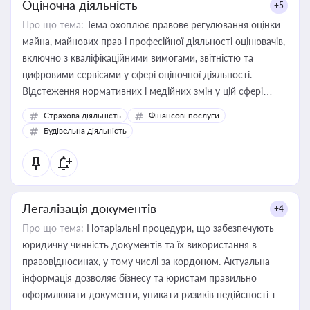
Оціночна діяльність
+5
Про що тема:
Тема охоплює правове регулювання оцінки
майна, майнових прав і професійної діяльності оцінювачів,
включно з кваліфікаційними вимогами, звітністю та
цифровими сервісами у сфері оціночної діяльності.
Відстеження нормативних і медійних змін у цій сфері
корисне для власника бізнесу, керівника, юриста або
Страхова діяльність
Фінансові послуги
бухгалтера під час оподаткування, приватизації, оренди
Будівельна діяльність
державного майна, корпоративних угод і перевірки
статусу суб'єктів оціночної діяльності
Легалізація документів
+4
Про що тема:
Нотаріальні процедури, що забезпечують
юридичну чинність документів та їх використання в
правовідносинах, у тому числі за кордоном. Актуальна
інформація дозволяє бізнесу та юристам правильно
оформлювати документи, уникати ризиків недійсності та