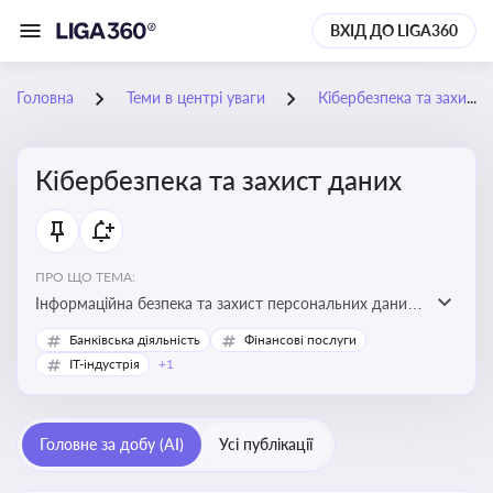
ВХІД ДО LIGA360
Головна
Теми в центрі уваги
Кібербезпека та захист даних
Кібербезпека та захист даних
ПРО ЩО ТЕМА:
Інформаційна безпека та захист персональних даних
на підприємстві
Банківська діяльність
Фінансові послуги
IT-індустрія
+1
Головне за добу (AI)
Усі публікації