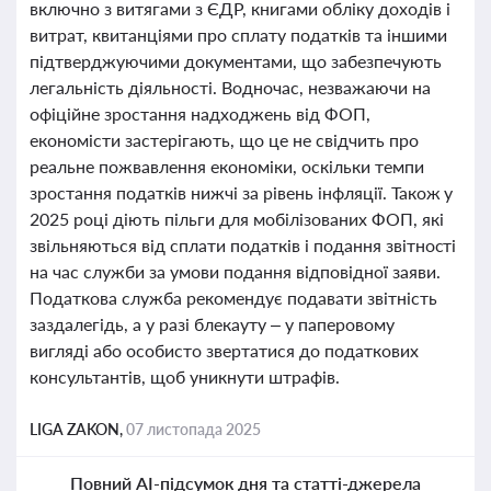
включно з витягами з ЄДР, книгами обліку доходів і
витрат, квитанціями про сплату податків та іншими
підтверджуючими документами, що забезпечують
легальність діяльності. Водночас, незважаючи на
офіційне зростання надходжень від ФОП,
економісти застерігають, що це не свідчить про
реальне пожвавлення економіки, оскільки темпи
зростання податків нижчі за рівень інфляції. Також у
2025 році діють пільги для мобілізованих ФОП, які
звільняються від сплати податків і подання звітності
на час служби за умови подання відповідної заяви.
Податкова служба рекомендує подавати звітність
заздалегідь, а у разі блекауту – у паперовому
вигляді або особисто звертатися до податкових
консультантів, щоб уникнути штрафів.
LIGA ZAKON,
07 листопада 2025
Повний AI-підсумок дня та статті-джерела