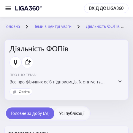
ВХІД ДО LIGA360
Головна
Теми в центрі уваги
Діяльність ФОПів
Діяльність ФОПів
ПРО ЩО ТЕМА:
Все про фізичних осіб-підприємців, їх статус та
діяльність. Зміни в законодавстві, що стосуються
Освіта
роботи ФОПів
Головне за добу (AI)
Усі публікації