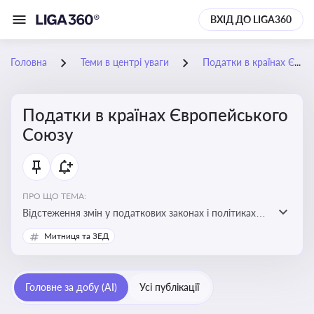
ВХІД ДО LIGA360
Головна
Теми в центрі уваги
Податки в країнах Європейського Союзу
Податки в країнах Європейського
Союзу
ПРО ЩО ТЕМА:
Відстеження змін у податкових законах і політиках
країн ЄС. Моніторинг кейсів, що впливають на бізнес-
Митниця та ЗЕД
процеси та фінансову звітність
Головне за добу (AI)
Усі публікації