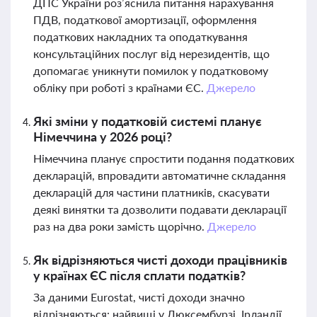
ДПС України роз’яснила питання нарахування
ПДВ, податкової амортизації, оформлення
податкових накладних та оподаткування
консультаційних послуг від нерезидентів, що
допомагає уникнути помилок у податковому
обліку при роботі з країнами ЄС.
Джерело
Які зміни у податковій системі планує
Німеччина у 2026 році?
Німеччина планує спростити подання податкових
декларацій, впровадити автоматичне складання
декларацій для частини платників, скасувати
деякі винятки та дозволити подавати декларації
раз на два роки замість щорічно.
Джерело
Як відрізняються чисті доходи працівників
у країнах ЄС після сплати податків?
За даними Eurostat, чисті доходи значно
відрізняються: найвищі у Люксембурзі, Ірландії,