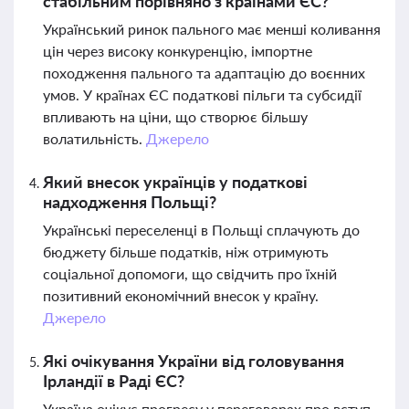
стабільним порівняно з країнами ЄС?
Український ринок пального має менші коливання
цін через високу конкуренцію, імпортне
походження пального та адаптацію до воєнних
умов. У країнах ЄС податкові пільги та субсидії
впливають на ціни, що створює більшу
волатильність.
Джерело
Який внесок українців у податкові
надходження Польщі?
Українські переселенці в Польщі сплачують до
бюджету більше податків, ніж отримують
соціальної допомоги, що свідчить про їхній
позитивний економічний внесок у країну.
Джерело
Які очікування України від головування
Ірландії в Раді ЄС?
Україна очікує прогресу у переговорах про вступ