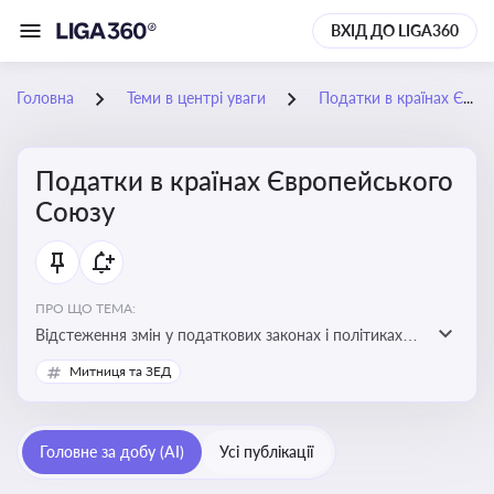
ВХІД ДО LIGA360
Головна
Теми в центрі уваги
Податки в країнах Європейського Союзу
Податки в країнах Європейського
Союзу
ПРО ЩО ТЕМА:
Відстеження змін у податкових законах і політиках
країн ЄС. Моніторинг кейсів, що впливають на бізнес-
Митниця та ЗЕД
процеси та фінансову звітність
Головне за добу (AI)
Усі публікації