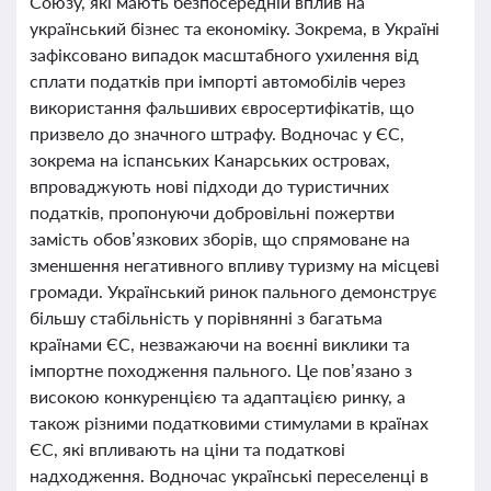
Союзу, які мають безпосередній вплив на
український бізнес та економіку. Зокрема, в Україні
зафіксовано випадок масштабного ухилення від
сплати податків при імпорті автомобілів через
використання фальшивих євросертифікатів, що
призвело до значного штрафу. Водночас у ЄС,
зокрема на іспанських Канарських островах,
впроваджують нові підходи до туристичних
податків, пропонуючи добровільні пожертви
замість обов’язкових зборів, що спрямоване на
зменшення негативного впливу туризму на місцеві
громади. Український ринок пального демонструє
більшу стабільність у порівнянні з багатьма
країнами ЄС, незважаючи на воєнні виклики та
імпортне походження пального. Це пов’язано з
високою конкуренцією та адаптацією ринку, а
також різними податковими стимулами в країнах
ЄС, які впливають на ціни та податкові
надходження. Водночас українські переселенці в