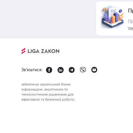
П
Пр
тл
Зв'язатися:
забезпечує український бізнес
інформацією, аналітикою та
технологічними рішеннями для
ефективної та безпечної роботи.