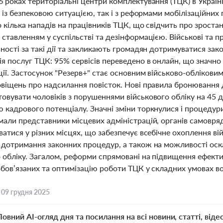
 роках територіальні центри комплектування (ТЦК) в Україн
к із безпековою ситуацією, так і з реформами мобілізаційних 
 кілька нападів на працівників ТЦК, що свідчить про зростан
 ставленням у суспільстві та дезінформацією. Військові та 
ності за такі дії та закликають громадян дотримуватися зак
ія послуг ТЦК: 95% сервісів переведено в онлайн, що значн
ції. Застосунок "Резерв+" стає основним військово-облікови
овіщень про надсилання повісток. Нові правила бронюванн
вувати чоловіків з порушеннями військового обліку на 45 д
кадрового потенціалу. Значні зміни торкнулися і процедури
мали представники місцевих адміністрацій, органів самовря
ватися у різних місцях, що забезпечує всебічне охоплення 
 дотримання законних процедур, а також на можливості ос
 обліку. Загалом, реформи спрямовані на підвищення ефектив
обов’язаних та оптимізацію роботи ТЦК у складних умовах во
,
09 грудня 2025
Повний AI-огляд дня та посилання на всі новини, статті, віде