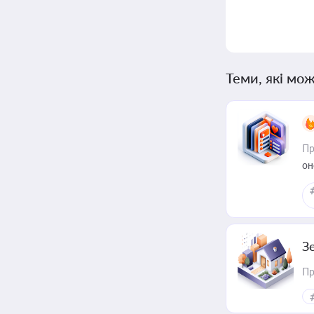
Теми, які мож
Пр
он
З
Пр