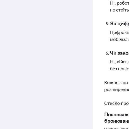
Ні, робо
не стоїт
Як цифр
Цифровіз
мобіліза
Чи зако
Ні, війс
без пові
Кожне з пи
розширений
Стисло про
Повноваже
бронюванн