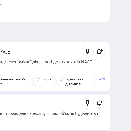
к
NACE
идів економічної діяльності до стандартів NACE,
о-енергетичний
Торгівля
Будівельна
+10
кс
діяльність
я та введення в експлуатацію об’єктів будівництва