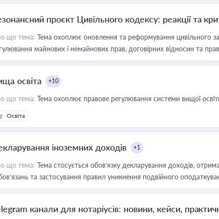
езонансний проєкт Цивільного кодексу: реакції та кр
о що тема:
Тема охоплює оновлення та реформування цивільного за
гулювання майнових і немайнових прав, договірних відносин та прав
ища освіта
+10
о що тема:
Тема охоплює правове регулювання системи вищої освіти, о
Освіта
екларування іноземних доходів
+1
о що тема:
Тема стосується обов’язку декларування доходів, отрим
бов’язань та застосування правил уникнення подвійного оподаткува
elegram канали для нотаріусів: новини, кейси, практич