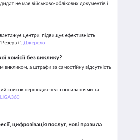
дидат не має військово-облікових документів і
вантажує центри, підвищує ефективність
"Резерв+".
Джерело
ї комісії без виклику?
им викликом, а штрафи за самостійну відсутність
вний список першоджерел з посиланнями та
 LIGA360.
сії, цифровізація послуг, нові правила