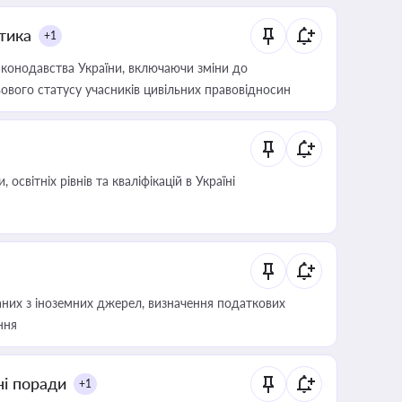
итика
+1
конодавства України, включаючи зміни до
ового статусу учасників цивільних правовідносин
світніх рівнів та кваліфікацій в Україні
аних з іноземних джерел, визначення податкових
ння
ні поради
+1