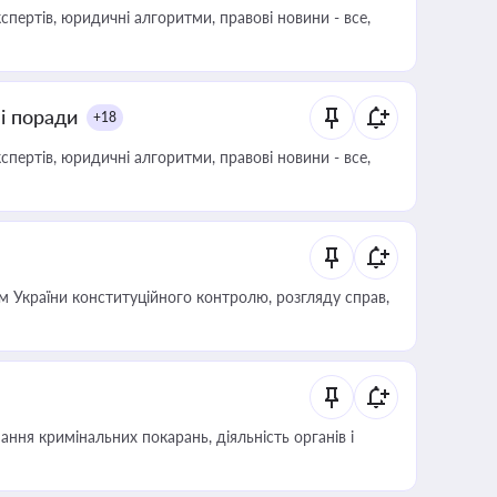
пертів, юридичні алгоритми, правові новини - все,
ні поради
+18
пертів, юридичні алгоритми, правові новини - все,
 України конституційного контролю, розгляду справ,
ння кримінальних покарань, діяльність органів і