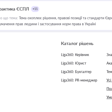
рактика ЄСПЛ
+11
о що тема:
Тема охоплює рішення, правові позиції та стандарти Євр
умачення прав людини і застосування норм права в Україні
Каталог рішень
Liga360: Керівник
Зн
Liga360: Юрист
Ак
Liga360: Бухгалтер
Тем
Liga360: PR-менеджер
Усі
Пол
Умо