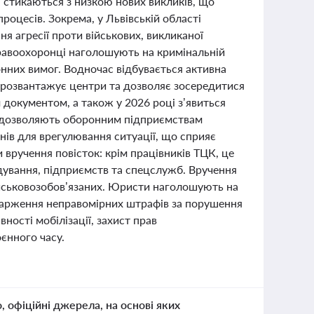
і стикаються з низкою нових викликів, що
процесів. Зокрема, у Львівській області
ня агресії проти військових, викликаної
правоохоронці наголошують на кримінальній
онних вимог. Водночас відбувається активна
о розвантажує центри та дозволяє зосередитися
м документом, а також у 2026 році з’явиться
я дозволяють оборонним підприємствам
нів для врегулювання ситуації, що сприяє
 вручення повісток: крім працівників ТЦК, це
дування, підприємств та спецслужб. Вручення
військовозобов’язаних. Юристи наголошують на
карження неправомірних штрафів за порушення
ності мобілізації, захист прав
єнного часу.
о, офіційні джерела, на основі яких