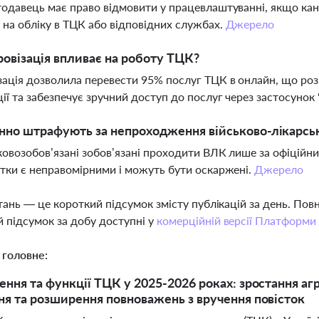
тодавець має право відмовити у працевлаштуванні, якщо кан
ь на обліку в ТЦК або відповідних службах.
Джерело
овізація впливає на роботу ТЦК?
ація дозволила перевести 95% послуг ТЦК в онлайн, що роз
ції та забезпечує зручний доступ до послуг через застосунок 
нно штрафують за непроходження військово-лікарсько
ьковозобов’язані зобов’язані проходити ВЛК лише за офіційн
стки є неправомірними і можуть бути оскаржені.
Джерело
тань — це короткий підсумок змісту публікацій за день. По
 підсумок за добу доступні у
комерційній версії Платформи
 головне:
ння та функції ТЦК у 2025-2026 роках: зростання агре
я та розширення повноважень з вручення повісток