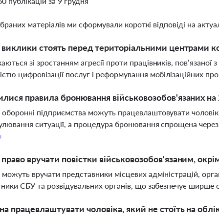
60 публікацій за 9 грудня
ібраних матеріалів ми сформували короткі відповіді на актуал
і виклики стоять перед територіальними центрами к
аються зі зростанням агресії проти працівників, пов’язаної з
істю цифровізації послуг і реформування мобілізаційних пр
илися правила бронювання військовозобов'язаних на 
 оборонні підприємства можуть працевлаштовувати чоловіків
улювання ситуації, а процедура бронювання спрощена через 
о
 право вручати повістки військовозобов'язаним, окрі
 можуть вручати представники місцевих адміністрацій, орга
тники СБУ та розвідувальних органів, що забезпечує ширше 
а працевлаштувати чоловіка, який не стоїть на облі