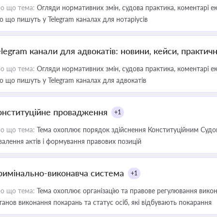
о що тема:
Огляди нормативних змін, судова практика, коментарі екс
о що пишуть у Telegram каналах для нотаріусів
elegram канали для адвокатів: новини, кейси, практич
о що тема:
Огляди нормативних змін, судова практика, коментарі екс
о що пишуть у Telegram каналах для адвокатів
онституційне провадження
+1
о що тема:
Тема охоплює порядок здійснення Конституційним Судом
валення актів і формування правових позицій
римінально-виконавча система
+1
о що тема:
Тема охоплює організацію та правове регулювання викона
танов виконання покарань та статус осіб, які відбувають покарання