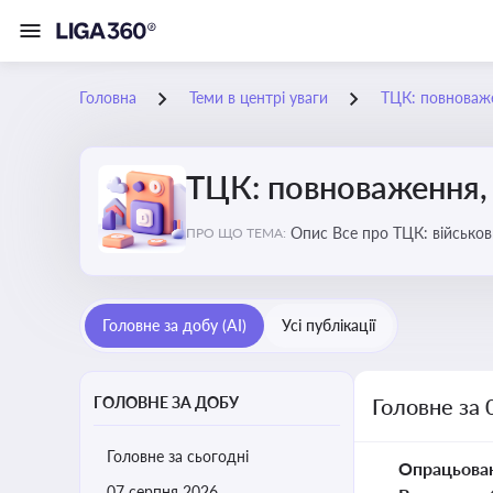
Головна
Теми в центрі уваги
ТЦК: повноваже
ТЦК: повноваження, 
Опис Все про ТЦК: війс
ПРО ЩО ТЕМА:
Головне за добу (AI)
Усі публікації
ГОЛОВНЕ ЗА ДОБУ
Головне за 
Головне за сьогодні
Опрацьова
07 серпня 2026