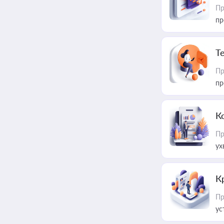
Пр
пр
T
Пр
пр
К
Пр
ух
К
Пр
ус