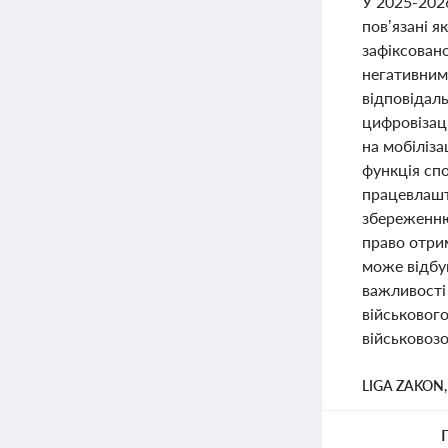
У 2025-2026
пов’язані я
зафіксовано
негативним
відповідаль
цифровізац
на мобіліза
функція сп
працевлашто
збереженню 
право отри
може відбу
важливості
військового
військовоз
LIGA ZAKON