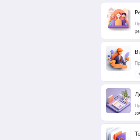
Р
Пр
ре
В
Пр
Д
Пр
зо
T