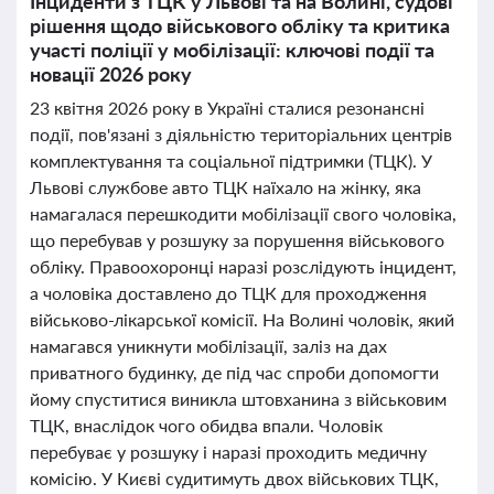
Інциденти з ТЦК у Львові та на Волині, судові
рішення щодо військового обліку та критика
участі поліції у мобілізації: ключові події та
новації 2026 року
23 квітня 2026 року в Україні сталися резонансні
події, пов'язані з діяльністю територіальних центрів
комплектування та соціальної підтримки (ТЦК). У
Львові службове авто ТЦК наїхало на жінку, яка
намагалася перешкодити мобілізації свого чоловіка,
що перебував у розшуку за порушення військового
обліку. Правоохоронці наразі розслідують інцидент,
а чоловіка доставлено до ТЦК для проходження
військово-лікарської комісії. На Волині чоловік, який
намагався уникнути мобілізації, заліз на дах
приватного будинку, де під час спроби допомогти
йому спуститися виникла штовханина з військовим
ТЦК, внаслідок чого обидва впали. Чоловік
перебуває у розшуку і наразі проходить медичну
комісію. У Києві судитимуть двох військових ТЦК,