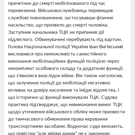
причетних до смерті мобілізованого під час
перевезення. Військовослужбовець перевищив
службові повноваження, застосувавши фізичне
насильство, що призвело до смерті чоловіка.
Заступник начальника ТЦК не припинив дії
підлеглого. Обвинувачені перебувають під вартою.
Голова Національної поліції України Іван Вигівський
висловився про неможливість самостійного
виконання мобілізаційних функцій поліцією через
некомплект особового складу та додаткові функції,
що з'явилися внаслідок війни. Він також наголосив,
що залучення поліції до мобілізації негативно
впливає на довіру населення та імідж відомства, і
що історично ці функції виконували ТЦК. Судова
практика підтверджує, що невиконання вимог ТЦК
щодо уточнення військового обліку може призвести
до тимчасового обмеження права керування
транспортними засобами. Водночас суди визнають,
що повістки "для звірки даних" не є законною