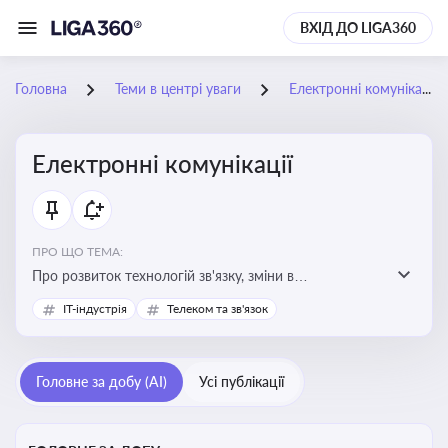
ВХІД ДО LIGA360
Головна
Теми в центрі уваги
Електронні комунікації
Електронні комунікації
ПРО ЩО ТЕМА:
Про розвиток технологій зв'язку, зміни в
законодавстві, регулювання ринку телекомунікацій,
IT-індустрія
Телеком та зв'язок
інновації в сфері мобільних та інтернет-послуг
Головне за добу (AI)
Усі публікації