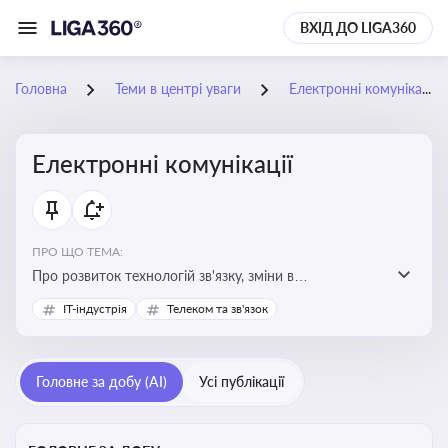
ВХІД ДО LIGA360
Головна
Теми в центрі уваги
Електронні комунікації
Електронні комунікації
ПРО ЩО ТЕМА:
Про розвиток технологій зв'язку, зміни в
законодавстві, регулювання ринку телекомунікацій,
IT-індустрія
Телеком та зв'язок
інновації в сфері мобільних та інтернет-послуг
Головне за добу (AI)
Усі публікації