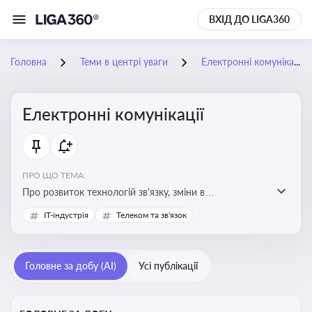
ВХІД ДО LIGA360
Головна
Теми в центрі уваги
Електронні комунікації
Електронні комунікації
ПРО ЩО ТЕМА:
Про розвиток технологій зв'язку, зміни в
законодавстві, регулювання ринку телекомунікацій,
IT-індустрія
Телеком та зв'язок
інновації в сфері мобільних та інтернет-послуг
Головне за добу (AI)
Усі публікації