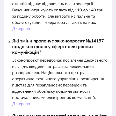
станцій під час відключень електроенергії.
Власники отримують оплату від 110 до 140 грн
за годину роботи, але витрати на пальне та
обслуговування генератора лягають на них.
Джерело
Які зміни пропонує законопроєкт №14197
щодо контролю у сфері електронних
комунікацій?
Законопроєкт передбачає посилення державного
нагляду, введення штрафів за невиконання
розпоряджень Національного центру
оперативно-технічного управління, розширення
підстав для позапланових перевірок та
відновлення обов’язку подання звітності
постачальниками електронних комунікацій.
Джерело
Як зміни у законодавстві вплинуть на якість