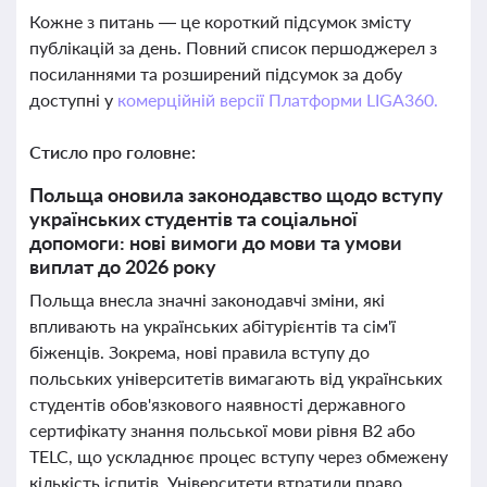
Кожне з питань — це короткий підсумок змісту
публікацій за день. Повний список першоджерел з
посиланнями та розширений підсумок за добу
доступні у
комерційній версії Платформи LIGA360.
Стисло про головне:
Польща оновила законодавство щодо вступу
українських студентів та соціальної
допомоги: нові вимоги до мови та умови
виплат до 2026 року
Польща внесла значні законодавчі зміни, які
впливають на українських абітурієнтів та сім'ї
біженців. Зокрема, нові правила вступу до
польських університетів вимагають від українських
студентів обов'язкового наявності державного
сертифікату знання польської мови рівня B2 або
TELC, що ускладнює процес вступу через обмежену
кількість іспитів. Університети втратили право