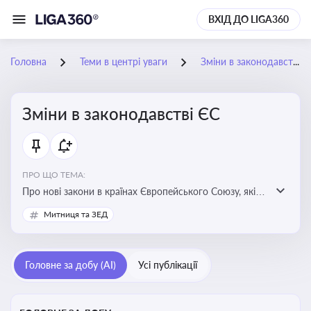
ВХІД ДО LIGA360
Головна
Теми в центрі уваги
Зміни в законодавстві ЄС
Зміни в законодавстві ЄС
ПРО ЩО ТЕМА:
Про нові закони в країнах Європейського Союзу, які
впливають на умови торгівлі, трудової міграції,
Митниця та ЗЕД
інтеграції та перспективу членства України в
Євросоюзі
Головне за добу (AI)
Усі публікації