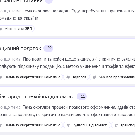
о що тема:
Тема охоплює порядок в’їзду, перебування, працевлаштув
омадянства України
Митниця та ЗЕД
кцизний податок
+39
о що тема:
Про новини та кейси щодо акцизу, які є критично важли
алізують підакцизну продукцію, з метою уникнення штрафів та ефек
Паливно-енергетичний комплекс
Торгівля
Харчова промисловіс
іжнародна технічна допомога
+11
о що тема:
Тема охоплює процеси правового оформлення, адміністр
раїні з-за кордону, і є критично важливою для ефективного використ
фраструктурних проєктів
Паливно-енергетичний комплекс
Будівельна діяльність
Транспо