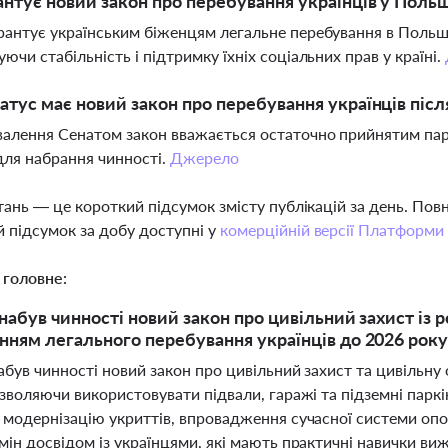
нтує новий закон про перебування українців у Поль
рантує українським біженцям легальне перебування в Польщ
уючи стабільність і підтримку їхніх соціальних прав у країні.
атус має новий закон про перебування українців піс
валення Сенатом закон вважається остаточно прийнятим пар
ля набрання чинності.
Джерело
тань — це короткий підсумок змісту публікацій за день. По
 підсумок за добу доступні у
комерційній версії Платформи
 головне:
набув чинності новий закон про цивільний захист із 
ням легального перебування українців до 2026 рок
абув чинності новий закон про цивільний захист та цивільну
зволяючи використовувати підвали, гаражі та підземні паркі
 модернізацію укриттів, впровадження сучасної системи опо
ін досвідом із українцями, які мають практичні навички ви