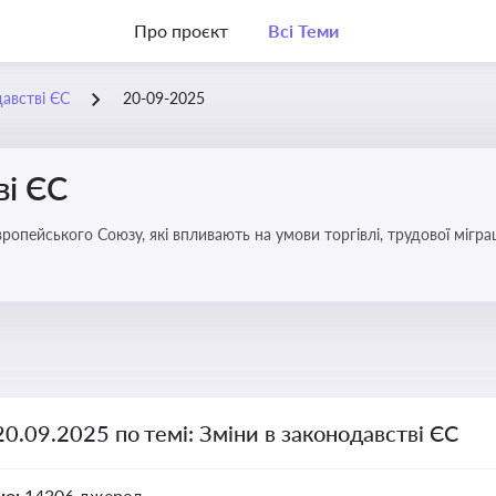
Про проєкт
Всі Теми
давстві ЄС
20-09-2025
ві ЄС
удової міграції, інтеграції та перспективу членства України в
20.09.2025 по темі: Зміни в законодавстві ЄС
но:
14306 джерел