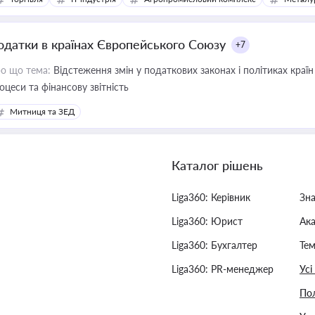
одатки в країнах Європейського Союзу
+7
о що тема:
Відстеження змін у податкових законах і політиках країн
оцеси та фінансову звітність
Митниця та ЗЕД
Каталог рішень
Liga360: Керівник
Зн
Liga360: Юрист
Ак
Liga360: Бухгалтер
Тем
Liga360: PR-менеджер
Усі
Пол