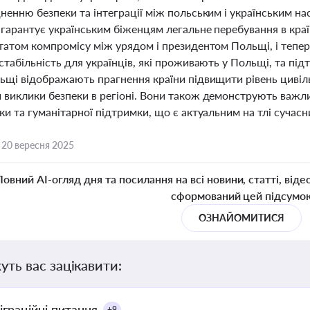
ненню безпеки та інтеграції між польським і українським н
 гарантує українським біженцям легальне перебування в кра
татом компромісу між урядом і президентом Польщі, і тепер
стабільність для українців, які проживають у Польщі, та підт
ьщі відображають прагнення країни підвищити рівень цивільн
 виклики безпеки в регіоні. Вони також демонструють важл
ки та гуманітарної підтримки, що є актуальним на тлі сучасн
,
20 вересня 2025
Повний AI-огляд дня та посилання на всі новини, статті, віде
сформований цей підсумо
ОЗНАЙОМИТИСЯ
уть вас зацікавити:
іграційні питання
+9