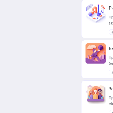
Ри
Пр
ва
Б
Пр
бл
З
Пр
мі