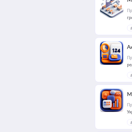
Пр
гр
А
Пр
ре
М
Пр
Ук
ін