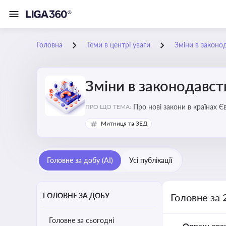
Головна
Теми в центрі уваги
Зміни в законо
Зміни в законодавст
Про нові закони в країнах Європейського Союзу, які впливають на умови торгівлі, тр
ПРО ЩО ТЕМА:
Євросоюзі
Митниця та ЗЕД
Головне за добу (AI)
Усі публікації
ГОЛОВНЕ ЗА ДОБУ
Головне за 
Головне за сьогодні
Опрацьова