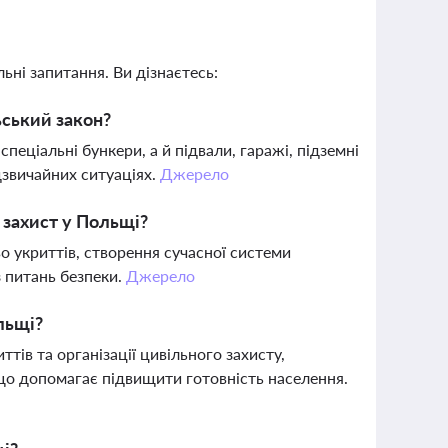
ьні запитання. Ви дізнаєтесь:
ьський закон?
еціальні бункери, а й підвали, гаражі, підземні
дзвичайних ситуаціях.
Джерело
 захист у Польщі?
о укриттів, створення сучасної системи
 питань безпеки.
Джерело
льщі?
ттів та організації цивільного захисту,
 що допомагає підвищити готовність населення.