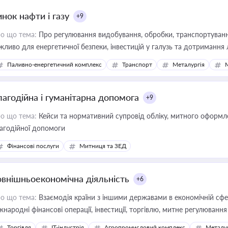
нок нафти і газу
+9
о що тема:
Про регулювання видобування, обробки, транспортування
жливо для енергетичної безпеки, інвестицій у галузь та дотримання 
Паливно-енергетичний комплекс
Транспорт
Металургія
лагодійна і гуманітарна допомога
+9
о що тема:
Кейси та нормативний супровід обліку, митного оформлен
агодійної допомоги
Фінансові послуги
Митниця та ЗЕД
овнішньоекономічна діяльність
+6
о що тема:
Взаємодія країни з іншими державами в економічній сфері
жнародні фінансові операції, інвестиції, торгівлю, митне регулювання
Торгівля
IT-індустрія
Агропромисловий комплекс
Металу