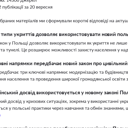
2 публікації за 20 вересня
ібраних матеріалів ми сформували короткі відповіді на актуал
і типи укриттів дозволяє використовувати новий пол
кон у Польщі дозволяє використовувати як укриття не лише сп
 та тунелі. Це розширює можливості захисту населення у на
овні напрямки передбачає новий закон про цивільний
редбачає три ключові напрямки: модернізацію та будівництв
ня населення та проведення широкої громадянської освіти з
їнський досвід використовується у новому законі По
кий досвід у кризових ситуаціях, зокрема у використанні укри
ться у польські практики через навчання та обмін знаннями,
о