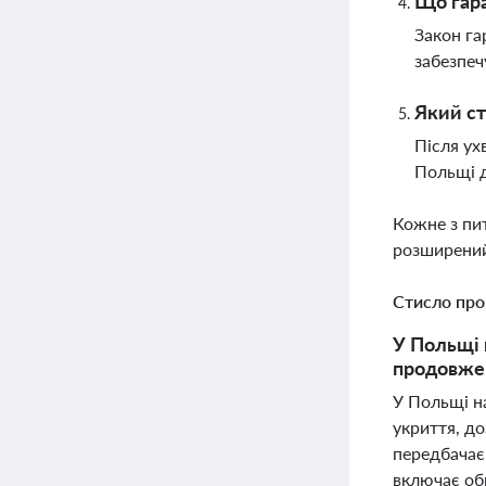
Що гара
Закон га
забезпеч
Який ст
Після ух
Польщі д
Кожне з пи
розширений
Стисло про
У Польщі 
продовжен
У Польщі н
укриття, до
передбачає
включає обм