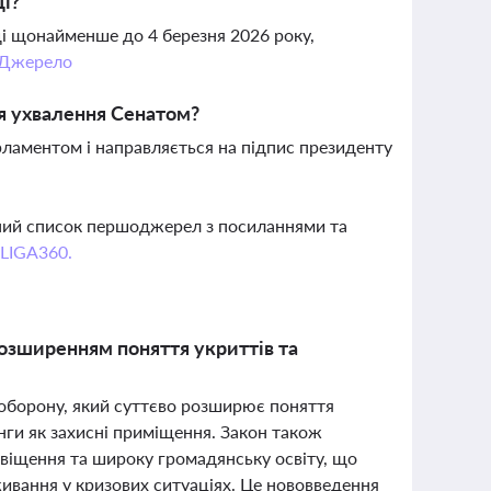
щі?
і щонайменше до 4 березня 2026 року,
Джерело
ля ухвалення Сенатом?
ламентом і направляється на підпис президенту
вний список першоджерел з посиланнями та
 LIGA360.
розширенням поняття укриттів та
у
 оборону, який суттєво розширює поняття
нги як захисні приміщення. Закон також
віщення та широку громадянську освіту, що
живання у кризових ситуаціях. Це нововведення