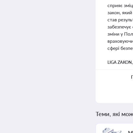
сприяє зміц
закон, який
став резуль
забезпечує 
зміни у Пол
враховуючи
сфері безпе
LIGA ZAKON
Теми, які мож
М