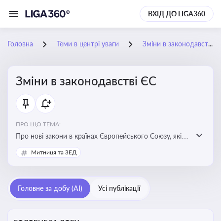
ВХІД ДО LIGA360
Головна
Теми в центрі уваги
Зміни в законодавстві ЄС
Зміни в законодавстві ЄС
ПРО ЩО ТЕМА:
Про нові закони в країнах Європейського Союзу, які
впливають на умови торгівлі, трудової міграції,
Митниця та ЗЕД
інтеграції та перспективу членства України в
Євросоюзі
Головне за добу (AI)
Усі публікації