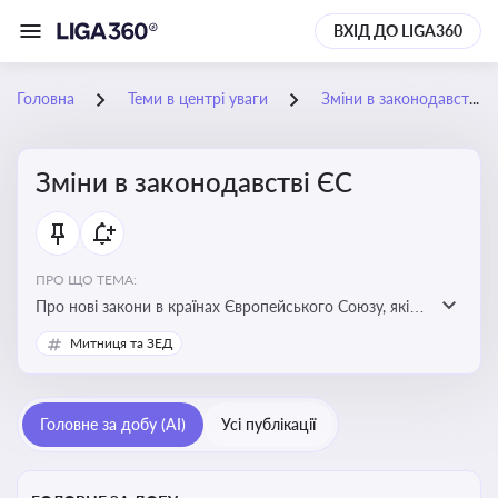
ВХІД ДО LIGA360
Головна
Теми в центрі уваги
Зміни в законодавстві ЄС
Зміни в законодавстві ЄС
ПРО ЩО ТЕМА:
Про нові закони в країнах Європейського Союзу, які
впливають на умови торгівлі, трудової міграції,
Митниця та ЗЕД
інтеграції та перспективу членства України в
Євросоюзі
Головне за добу (AI)
Усі публікації