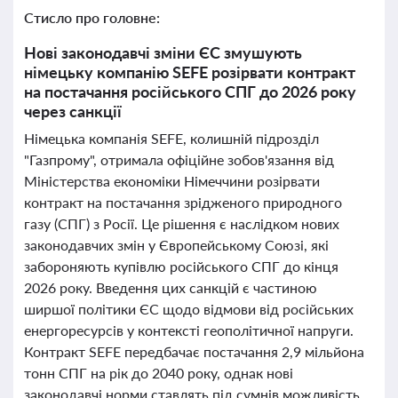
Стисло про головне:
Нові законодавчі зміни ЄС змушують
німецьку компанію SEFE розірвати контракт
на постачання російського СПГ до 2026 року
через санкції
Німецька компанія SEFE, колишній підрозділ
"Газпрому", отримала офіційне зобов'язання від
Міністерства економіки Німеччини розірвати
контракт на постачання зрідженого природного
газу (СПГ) з Росії. Це рішення є наслідком нових
законодавчих змін у Європейському Союзі, які
забороняють купівлю російського СПГ до кінця
2026 року. Введення цих санкцій є частиною
ширшої політики ЄС щодо відмови від російських
енергоресурсів у контексті геополітичної напруги.
Контракт SEFE передбачає постачання 2,9 мільйона
тонн СПГ на рік до 2040 року, однак нові
законодавчі норми ставлять під сумнів можливість