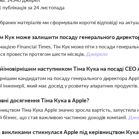
1 публікація за 24 листопада
ібраних матеріалів ми сформували короткі відповіді на актуал
м Кук може залишити посаду генерального директор
мацією Financial Times, Тім Кук може піти з посади генераль
ся провести протягом шести місяців.
Джерело
айімовірнішим наступником Тіма Кука на посаді CEO 
рнішим кандидатом на посаду генерального директора Appl
ї інженерії, який має досвід у розвитку апаратних продуктів
овні досягнення Тіма Кука в Apple?
вництвом Тіма Кука Apple значно зросла вартість, запустила н
й бізнес, що став важливою частиною доходів компанії.
Дже
 викликами стикнулася Apple під керівництвом Кука