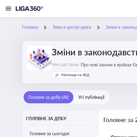
Головна
Теми в центрі уваги
Зміни в законо
Зміни в законодавст
Про нові закони в країнах Європейського Союзу, які впливають на умови торгівлі, тр
ПРО ЩО ТЕМА:
Євросоюзі
Митниця та ЗЕД
Головне за добу (AI)
Усі публікації
ГОЛОВНЕ ЗА ДОБУ
Головне за 
Головне за сьогодні
Опрацьова