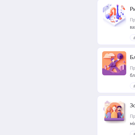
Ри
Пр
ва
Б
Пр
бл
З
Пр
мі