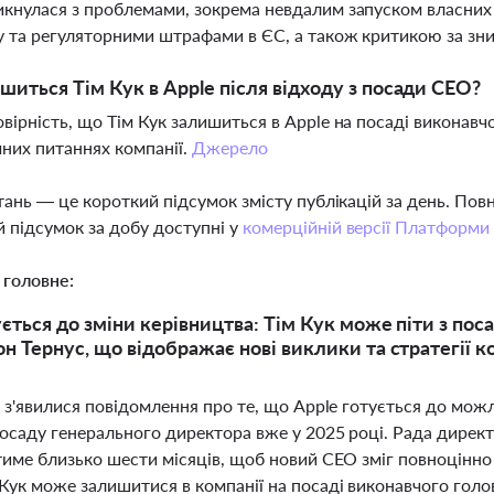
икнулася з проблемами, зокрема невдалим запуском власних
у та регуляторними штрафами в ЄС, а також критикою за зн
шиться Тім Кук в Apple після відходу з посади CEO?
овірність, що Тім Кук залишиться в Apple на посаді виконав
чних питаннях компанії.
Джерело
тань — це короткий підсумок змісту публікацій за день. По
 підсумок за добу доступні у
комерційній версії Платформи
 головне:
ується до зміни керівництва: Тім Кук може піти з пос
н Тернус, що відображає нові виклики та стратегії ко
 з'явилися повідомлення про те, що Apple готується до можл
осаду генерального директора вже у 2025 році. Рада директ
тиме близько шести місяців, щоб новий CEO зміг повноцінн
Кук може залишитися в компанії на посаді виконавчого голо