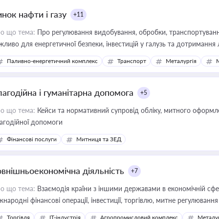
нок нафти і газу
+11
о що тема:
Про регулювання видобування, обробки, транспортування
жливо для енергетичної безпеки, інвестицій у галузь та дотримання 
Паливно-енергетичний комплекс
Транспорт
Металургія
лагодійна і гуманітарна допомога
+5
о що тема:
Кейси та нормативний супровід обліку, митного оформлен
агодійної допомоги
Фінансові послуги
Митниця та ЗЕД
овнішньоекономічна діяльність
+7
о що тема:
Взаємодія країни з іншими державами в економічній сфері
жнародні фінансові операції, інвестиції, торгівлю, митне регулювання
Торгівля
IT-індустрія
Агропромисловий комплекс
Металу