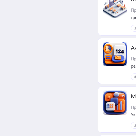
Пр
гр
А
Пр
ре
М
Пр
Ук
ін