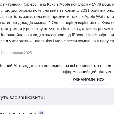
х питаннях. Кар'єра Тіма Кука в Apple почалася у 1998 році, 
, що допомогло компанії вийти з кризи. З 2011 року він оч
ла вартість, запустила нові продукти, такі як Apple Watch, т
астиною доходів компанії. Однак період керівництва Кука с
т, затримки у розвитку штучного інтелекту, а також регуля
 інноваційною та надто залежною від iPhone. Найімовірніш
свід у апаратних інноваціях і може вести компанію у нову ер
,
24 листопада 2025
Повний AI-огляд дня та посилання на всі новини, статті, віде
сформований цей підсумо
ОЗНАЙОМИТИСЯ
уть вас зацікавити:
іграційні питання
+3