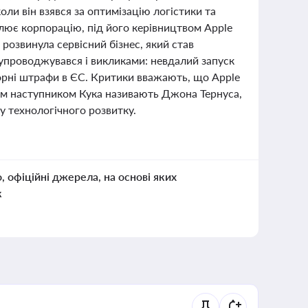
коли він взявся за оптимізацію логістики та
олює корпорацію, під його керівництвом Apple
а розвинула сервісний бізнес, який став
упроводжувався і викликами: невдалий запуск
торні штрафи в ЄС. Критики вважають, що Apple
им наступником Кука називають Джона Тернуса,
у технологічного розвитку.
о, офіційні джерела, на основі яких
к