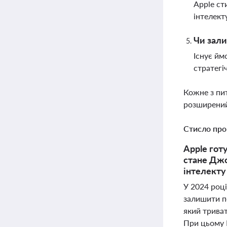
Apple ст
інтелект
Чи зали
Існує йм
стратегі
Кожне з пи
розширений
Стисло про
Apple гот
стане Джо
інтелекту
У 2024 році
залишити п
який трива
При цьому 