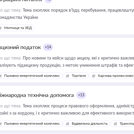
о що тема:
Тема охоплює порядок в’їзду, перебування, працевлаштув
омадянства України
Митниця та ЗЕД
кцизний податок
+14
о що тема:
Про новини та кейси щодо акцизу, які є критично важли
алізують підакцизну продукцію, з метою уникнення штрафів та ефек
Паливно-енергетичний комплекс
Торгівля
Харчова промисловіс
іжнародна технічна допомога
+13
о що тема:
Тема охоплює процеси правового оформлення, адміністр
раїні з-за кордону, і є критично важливою для ефективного використ
фраструктурних проєктів
Паливно-енергетичний комплекс
Будівельна діяльність
Транспо