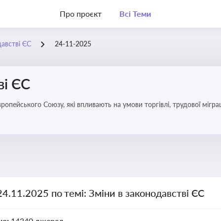
Про проєкт
Всі Теми
давстві ЄС
24-11-2025
ві ЄС
удової міграції, інтеграції та перспективу членства України в
24.11.2025 по темі: Зміни в законодавстві ЄС
но:
14340 джерел