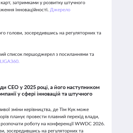
 карт, затримками у розвитку штучного
иження інноваційності.
Джерело
чого голови, зосередившись на регуляторних та
вний список першоджерел з посиланнями та
 LIGA360.
ади CEO у 2025 році, а його наступником
мпанії у сфері інновацій та штучного
ивої зміни керівництва, де Тім Кук може
орів планує провести плавний перехід влади,
о розпочати роботу на конференції WWDC 2026.
ви, зосередившись на регуляторних та