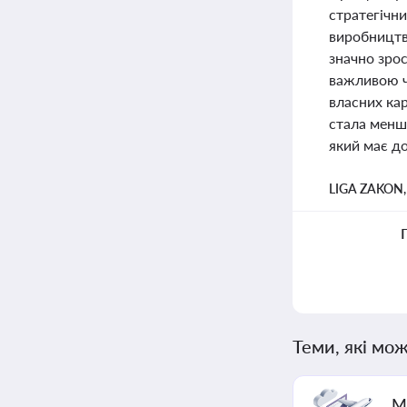
стратегічни
виробництва
значно зрос
важливою ч
власних кар
стала менш
який має до
LIGA ZAKON
Теми, які мож
М