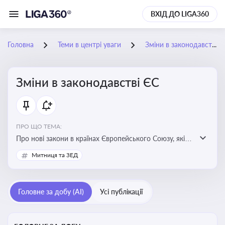
ВХІД ДО LIGA360
Головна
Теми в центрі уваги
Зміни в законодавстві ЄС
Зміни в законодавстві ЄС
ПРО ЩО ТЕМА:
Про нові закони в країнах Європейського Союзу, які
впливають на умови торгівлі, трудової міграції,
Митниця та ЗЕД
інтеграції та перспективу членства України в
Євросоюзі
Головне за добу (AI)
Усі публікації