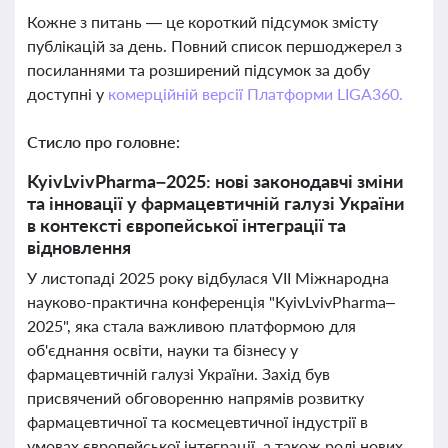
Кожне з питань — це короткий підсумок змісту
публікацій за день. Повний список першоджерел з
посиланнями та розширений підсумок за добу
доступні у
комерційній версії Платформи LIGA360.
Стисло про головне:
KyivLvivPharma–2025: нові законодавчі зміни
та інновації у фармацевтичній галузі України
в контексті європейської інтеграції та
відновлення
У листопаді 2025 року відбулася VII Міжнародна
науково-практична конференція "KyivLvivPharma–
2025", яка стала важливою платформою для
об'єднання освіти, науки та бізнесу у
фармацевтичній галузі України. Захід був
присвячений обговоренню напрямів розвитку
фармацевтичної та космецевтичної індустрії в
умовах європейської інтеграції, а також ролі нових