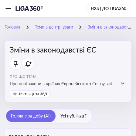
ВХІД ДО LIGA360
Головна
Теми в центрі уваги
Зміни в законодавстві ЄС
Зміни в законодавстві ЄС
ПРО ЩО ТЕМА:
Про нові закони в країнах Європейського Союзу, які
впливають на умови торгівлі, трудової міграції,
Митниця та ЗЕД
інтеграції та перспективу членства України в
Євросоюзі
Головне за добу (AI)
Усі публікації