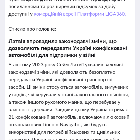
посиланнями та розширений підсумок за добу
доступні у
комерційній версії Платформи LIGA360.
Стисло про головне:
Латвія впровадила законодавчі зміни, що
дозволяють передавати Україні конфісковані
автомобілі для підтримки у війні
У лютому 2023 року Сейм Латвії ухвалив важливі
законодавчі зміни, які дозволяють безоплатно
передавати Україні конфісковані транспортні
засоби. Ці зміни стосуються автомобілів, вилучених
у водіїв, які керували у стані алкогольного сп'яніння,
а також іншого рухомого майна, що перебуває у
власності держави. Завдяки цьому Україна отримає
21 конфіскований автомобіль, включаючи люксовий
позашляховик Lincoln Navigator, які будуть
використані для потреб військових та цивільних
структур. Передача таких транспортних засобів