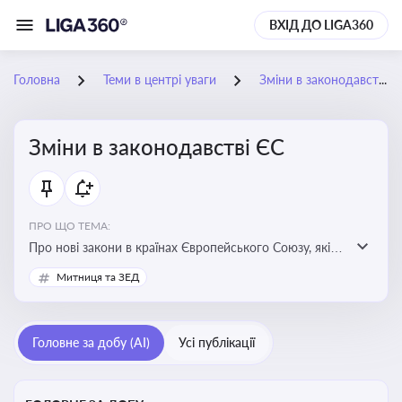
ВХІД ДО LIGA360
Головна
Теми в центрі уваги
Зміни в законодавстві ЄС
Зміни в законодавстві ЄС
ПРО ЩО ТЕМА:
Про нові закони в країнах Європейського Союзу, які
впливають на умови торгівлі, трудової міграції,
Митниця та ЗЕД
інтеграції та перспективу членства України в
Євросоюзі
Головне за добу (AI)
Усі публікації