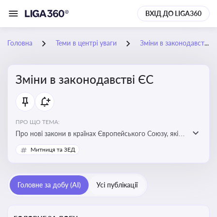
ВХІД ДО LIGA360
Головна
Теми в центрі уваги
Зміни в законодавстві ЄС
Зміни в законодавстві ЄС
ПРО ЩО ТЕМА:
Про нові закони в країнах Європейського Союзу, які
впливають на умови торгівлі, трудової міграції,
Митниця та ЗЕД
інтеграції та перспективу членства України в
Євросоюзі
Головне за добу (AI)
Усі публікації