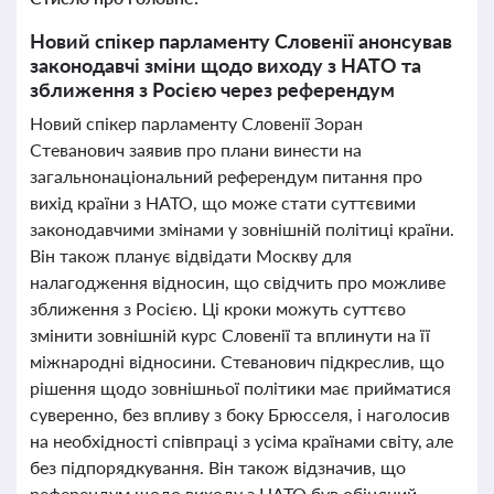
Новий спікер парламенту Словенії анонсував
законодавчі зміни щодо виходу з НАТО та
зближення з Росією через референдум
Новий спікер парламенту Словенії Зоран
Стеванович заявив про плани винести на
загальнонаціональний референдум питання про
вихід країни з НАТО, що може стати суттєвими
законодавчими змінами у зовнішній політиці країни.
Він також планує відвідати Москву для
налагодження відносин, що свідчить про можливе
зближення з Росією. Ці кроки можуть суттєво
змінити зовнішній курс Словенії та вплинути на її
міжнародні відносини. Стеванович підкреслив, що
рішення щодо зовнішньої політики має прийматися
суверенно, без впливу з боку Брюсселя, і наголосив
на необхідності співпраці з усіма країнами світу, але
без підпорядкування. Він також відзначив, що
референдум щодо виходу з НАТО був обіцяний