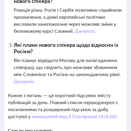
нового спікера?
Реакція різна: Росія і Сербія позитивно сприйняли
призначення, а деякі європейські політики
висловили занепокоєння через можливі зміни у
безпековому курсі Словенії.
Джерело
Які плани нового спікера щодо відносин із
Росією?
Він планує відвідати Москву для налагодження
співпраці, що свідчить про можливе зближення
між Словенією та Росією на законодавчому рівні.
Джерело
Кожне з питань — це короткий підсумок змісту
публікацій за день. Повний список першоджерел з
посиланнями та розширений підсумок за добу
доступні у
комерційній версії Платформи LIGA360.
Стисло про головне: