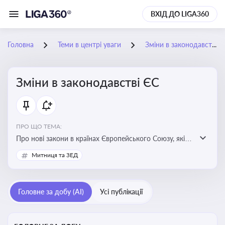
ВХІД ДО LIGA360
Головна
Теми в центрі уваги
Зміни в законодавстві ЄС
Зміни в законодавстві ЄС
ПРО ЩО ТЕМА:
Про нові закони в країнах Європейського Союзу, які
впливають на умови торгівлі, трудової міграції,
Митниця та ЗЕД
інтеграції та перспективу членства України в
Євросоюзі
Головне за добу (AI)
Усі публікації