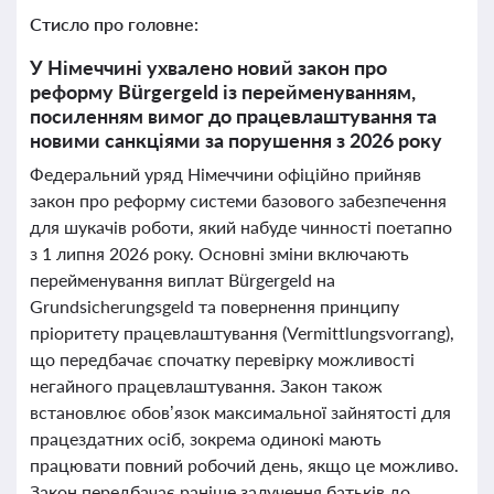
Стисло про головне:
У Німеччині ухвалено новий закон про
реформу Bürgergeld із перейменуванням,
посиленням вимог до працевлаштування та
новими санкціями за порушення з 2026 року
Федеральний уряд Німеччини офіційно прийняв
закон про реформу системи базового забезпечення
для шукачів роботи, який набуде чинності поетапно
з 1 липня 2026 року. Основні зміни включають
перейменування виплат Bürgergeld на
Grundsicherungsgeld та повернення принципу
пріоритету працевлаштування (Vermittlungsvorrang),
що передбачає спочатку перевірку можливості
негайного працевлаштування. Закон також
встановлює обов’язок максимальної зайнятості для
працездатних осіб, зокрема одинокі мають
працювати повний робочий день, якщо це можливо.
Закон передбачає раніше залучення батьків до