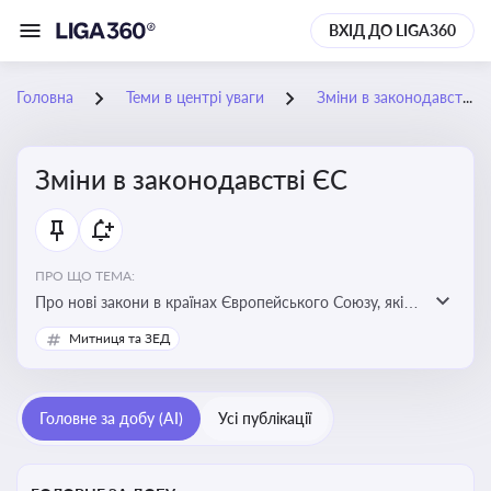
ВХІД ДО LIGA360
Головна
Теми в центрі уваги
Зміни в законодавстві ЄС
Зміни в законодавстві ЄС
ПРО ЩО ТЕМА:
Про нові закони в країнах Європейського Союзу, які
впливають на умови торгівлі, трудової міграції,
Митниця та ЗЕД
інтеграції та перспективу членства України в
Євросоюзі
Головне за добу (AI)
Усі публікації