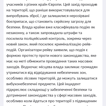
учасників з різних країн Європи. Цей захід проходив
на території, що раніше використовувалася для
випробувань зброї, і де залишилися нерозірвані
боєприпаси, що становить серйозну загрозу для
безпеки. Влада країни вже класифікувала подію як
незаконну, а також запровадила штрафи та
посилила поліцейський контроль, зокрема через
новий закон, який посилює криміналізацію рейв-
подій. Організатори рейву заявили, що подія є
формою протесту проти нового законодавства, яке
має на меті обмежити проведення таких масових
заходів. Водночас місцева влада закликає громадян
утриматися від відвідування небезпечних зон,
особливо лісових територій, де можуть залишатися
вибухонебезпечні предмети. Цей інцидент
підкреслює складнощі у забезпеченні безпеки та
дотриманні законодавства у сфері масових заходів,
особливо коли йдеться про території з підвищеним