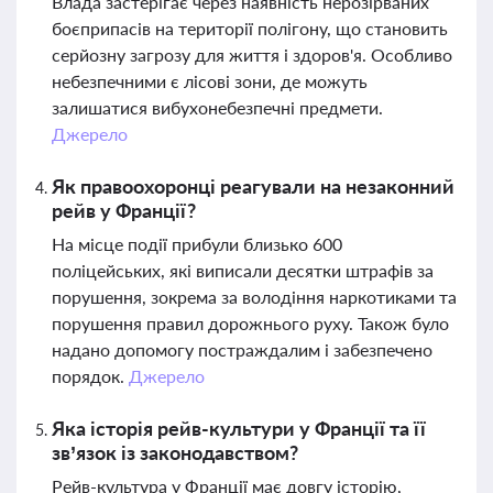
Влада застерігає через наявність нерозірваних
боєприпасів на території полігону, що становить
серйозну загрозу для життя і здоров'я. Особливо
небезпечними є лісові зони, де можуть
залишатися вибухонебезпечні предмети.
Джерело
Як правоохоронці реагували на незаконний
рейв у Франції?
На місце події прибули близько 600
поліцейських, які виписали десятки штрафів за
порушення, зокрема за володіння наркотиками та
порушення правил дорожнього руху. Також було
надано допомогу постраждалим і забезпечено
порядок.
Джерело
Яка історія рейв-культури у Франції та її
зв’язок із законодавством?
Рейв-культура у Франції має довгу історію,