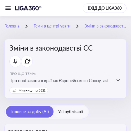
ВХІД ДО LIGA360
Головна
Теми в центрі уваги
Зміни в законодавстві ЄС
Зміни в законодавстві ЄС
ПРО ЩО ТЕМА:
Про нові закони в країнах Європейського Союзу, які
впливають на умови торгівлі, трудової міграції,
Митниця та ЗЕД
інтеграції та перспективу членства України в
Євросоюзі
Головне за добу (AI)
Усі публікації