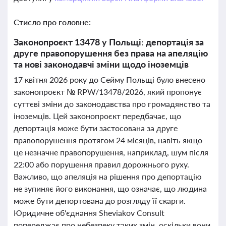
Стисло про головне:
Законопроєкт 13478 у Польщі: депортація за
друге правопорушення без права на апеляцію
та нові законодавчі зміни щодо іноземців
17 квітня 2026 року до Сейму Польщі було внесено
законопроєкт № RPW/13478/2026, який пропонує
суттєві зміни до законодавства про громадянство та
іноземців. Цей законопроєкт передбачає, що
депортація може бути застосована за друге
правопорушення протягом 24 місяців, навіть якщо
це незначне правопорушення, наприклад, шум після
22:00 або порушення правил дорожнього руху.
Важливо, що апеляція на рішення про депортацію
не зупиняє його виконання, що означає, що людина
може бути депортована до розгляду її скарги.
Юридичне об'єднання Sheviakov Consult
попереджає про небезпеку таких змін, оскільки вони