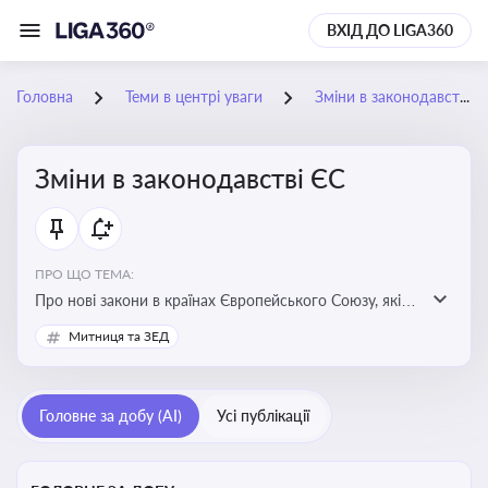
ВХІД ДО LIGA360
Головна
Теми в центрі уваги
Зміни в законодавстві ЄС
Зміни в законодавстві ЄС
ПРО ЩО ТЕМА:
Про нові закони в країнах Європейського Союзу, які
впливають на умови торгівлі, трудової міграції,
Митниця та ЗЕД
інтеграції та перспективу членства України в
Євросоюзі
Головне за добу (AI)
Усі публікації