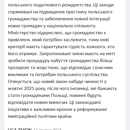
польського податкового резидентства. Ці заходи
спрямовані на підвищення престижу польського
громадянства та забезпечення повної інтеграції
нових громадян у національну спільноту.
Міністерство підкреслює, що громадянство є
привілеєм, який потрібно заслужити, тому нові
критерії мають гарантувати гідність кожного, хто
його отримує. Запропоновані зміни мають на меті
зробити процедуру набуття громадянства більш
прозорою та жорсткою, що відповідає сучасним
викликам та потребам польського суспільства.
Очікується, що новий закон набуде чинності у
жовтні 2025 року, після чого іноземці, які бажають
стати громадянами Польщі, повинні будуть
відповідати новим вимогам. Ці законодавчі
ініціативи є важливим кроком у реформуванні
імміграційної політики країни.
LIGA ZAKON,
11 травня 2026