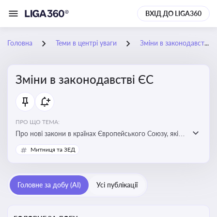
ВХІД ДО LIGA360
Головна
Теми в центрі уваги
Зміни в законодавстві ЄС
Зміни в законодавстві ЄС
ПРО ЩО ТЕМА:
Про нові закони в країнах Європейського Союзу, які
впливають на умови торгівлі, трудової міграції,
Митниця та ЗЕД
інтеграції та перспективу членства України в
Євросоюзі
Головне за добу (AI)
Усі публікації