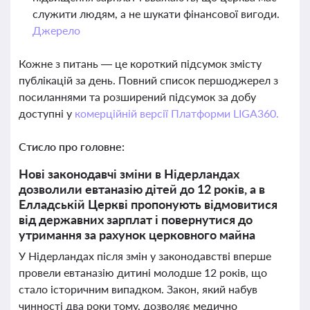
служити людям, а не шукати фінансової вигоди.
Джерело
Кожне з питань — це короткий підсумок змісту
публікацій за день. Повний список першоджерел з
посиланнями та розширений підсумок за добу
доступні у
комерційній версії Платформи LIGA360.
Стисло про головне:
Нові законодавчі зміни в Нідерландах
дозволили евтаназію дітей до 12 років, а в
Елладській Церкві пропонують відмовитися
від державних зарплат і повернутися до
утримання за рахунок церковного майна
У Нідерландах після змін у законодавстві вперше
провели евтаназію дитині молодше 12 років, що
стало історичним випадком. Закон, який набув
чинності два роки тому, дозволяє медично