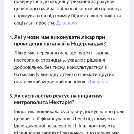
повернутися до моделі утримання за рахунок
церковного майна. Звільнені кошти він пропонує
спрямувати на підтримку бідних священників та
соціальні проєкти.
Джерело
Які умови має виконувати лікар при
проведенні евтаназії в Нідерландах?
Лікар має переконатися, що пацієнт зазнає
нестерпних страждань, ухвалює рішення
добровільно, без тиску, консультуватися з
батьками (у випадку дітей) і отримати другий
незалежний медичний висновок.
Джерело
Як суспільство реагує на ініціативу
митрополита Нектарія?
Ініціатива викликала суспільну дискусію про роль
церкви та її фінансування. Деякі підтримують
ідею духовної незалежності, інші критикують
підвищення зарплат і вважають, що церква має