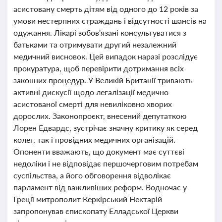
асистовану смерть дітям від одного до 12 років за
умови нестерпних страждань і відсутності шансів на
одужання. Лікарі зобов'язані консультуватися з
батьками та отримувати другий незалежний
медичний висновок. Цей випадок наразі розслідує
прокуратура, щоб перевірити дотримання всіх
законних процедур. У Великій Британії тривають
активні дискусії щодо легалізації медично
асистованої смерті для невиліковно хворих
дорослих. Законопроєкт, внесений депутаткою
Лорен Едвардс, зустрічає значну критику як серед
колег, так і провідних медичних організацій.
Опоненти вважають, що документ має суттєві
недоліки і не відповідає першочерговим потребам
суспільства, а його обговорення відволікає
парламент від важливіших реформ. Водночас у
Греції митрополит Керкірський Нектарій
запропонував єпископату Елладської Церкви