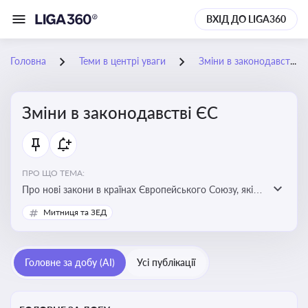
ВХІД ДО LIGA360
Головна
Теми в центрі уваги
Зміни в законодавстві ЄС
Зміни в законодавстві ЄС
ПРО ЩО ТЕМА:
Про нові закони в країнах Європейського Союзу, які
впливають на умови торгівлі, трудової міграції,
Митниця та ЗЕД
інтеграції та перспективу членства України в
Євросоюзі
Головне за добу (AI)
Усі публікації