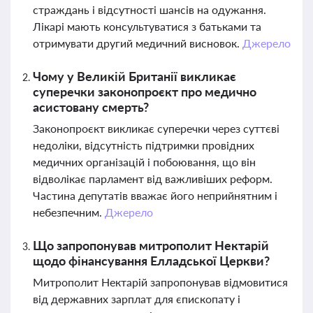
страждань і відсутності шансів на одужання.
Лікарі мають консультуватися з батьками та
отримувати другий медичний висновок.
Джерело
Чому у Великій Британії викликає
суперечки законопроєкт про медично
асистовану смерть?
Законопроєкт викликає суперечки через суттєві
недоліки, відсутність підтримки провідних
медичних організацій і побоювання, що він
відволікає парламент від важливіших реформ.
Частина депутатів вважає його неприйнятним і
небезпечним.
Джерело
Що запропонував митрополит Нектарій
щодо фінансування Елладської Церкви?
Митрополит Нектарій запропонував відмовитися
від державних зарплат для єпископату і