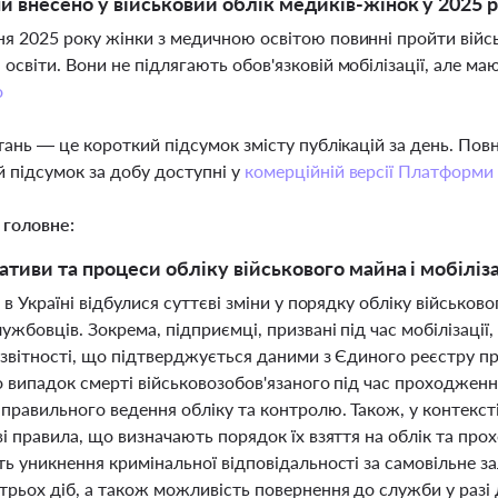
ни внесено у військовий облік медиків-жінок у 2025 р
ня 2025 року жінки з медичною освітою повинні пройти війсь
 освіти. Вони не підлягають обов'язковій мобілізації, але м
о
тань — це короткий підсумок змісту публікацій за день. По
 підсумок за добу доступні у
комерційній версії Платформи
 головне:
тиви та процеси обліку військового майна і мобілізац
 в Україні відбулися суттєві зміни у порядку обліку військов
ужбовців. Зокрема, підприємці, призвані під час мобілізації,
звітності, що підтверджується даними з Єдиного реєстру при
о випадок смерті військовозобов'язаного під час проходжен
правильного ведення обліку та контролю. Також, у контекст
і правила, що визначають порядок їх взяття на облік та про
ть уникнення кримінальної відповідальності за самовільне з
трьох діб, а також можливість повернення до служби у разі