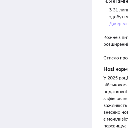
Які змі
З 31 лип
здобуття
Джерел
Кожне з пи
розширений
Стисло про
Нові норма
У 2025 році
військовосл
податкової 
зафіксован
важливість 
внесено нов
є можливіс
перевищує 