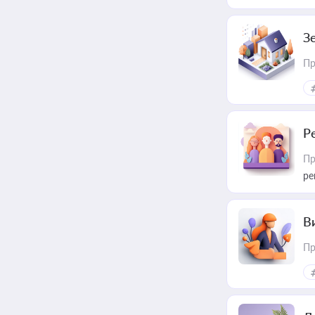
З
Пр
Р
Пр
ре
В
Пр