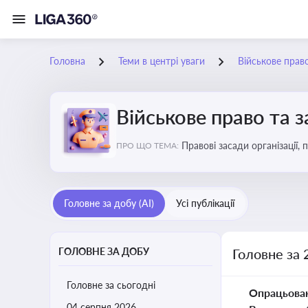
Головна
Теми в центрі уваги
Військове прав
Військове право та 
Правові засади організації,
ПРО ЩО ТЕМА:
військовослужбовців у воєн
Головне за добу (AI)
Усі публікації
ГОЛОВНЕ ЗА ДОБУ
Головне за 
Головне за сьогодні
Опрацьова
04 серпня 2026