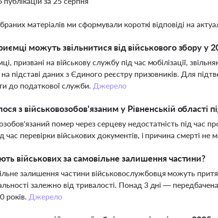
6 публікацій за 25 серпня
ібраних матеріалів ми сформували короткі відповіді на актуал
риємці можуть звільнитися від військового збору у 2
ці, призвані на військову службу під час мобілізації, звільн
і на підставі даних з Єдиного реєстру призовників. Для підт
ти до податкової служби.
Джерело
ося з військовозобов'язаним у Рівненській області пі
озобов'язаний помер через серцеву недостатність під час п
ід час перевірки військових документів, і причина смерті не 
ють військових за самовільне залишення частини?
ільне залишення частини військовослужбовця можуть притя
альності залежно від тривалості. Понад 3 дні — передбачена
10 років.
Джерело