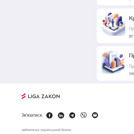
К
Пр
ус
П
Пр
тл
Зв'язатися:
забезпечує український бізнес