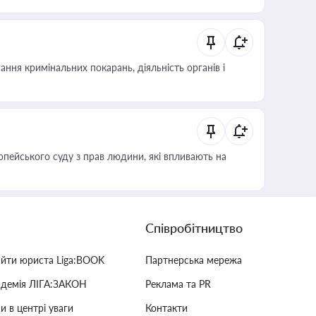
ння кримінальних покарань, діяльність органів і
опейського суду з прав людини, які впливають на
Співробітництво
айти юриста Liga:BOOK
Партнерська мережа
адемія ЛІГА:ЗАКОН
Реклама та PR
и в центрі уваги
Контакти