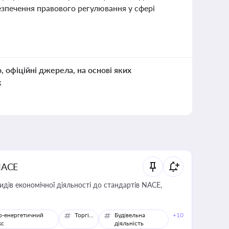
езпечення правового регулювання у сфері
о, офіційні джерела, на основі яких
к
NACE
идів економічної діяльності до стандартів NACE,
о-енергетичний
Торгівля
Будівельна
+10
кс
діяльність