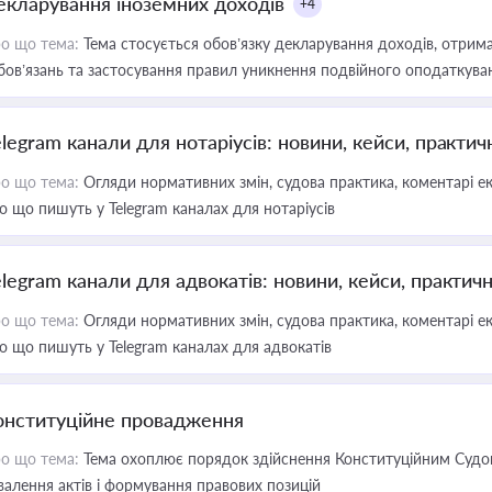
екларування іноземних доходів
+4
о що тема:
Тема стосується обов’язку декларування доходів, отрим
бов’язань та застосування правил уникнення подвійного оподаткува
elegram канали для нотаріусів: новини, кейси, практич
о що тема:
Огляди нормативних змін, судова практика, коментарі екс
о що пишуть у Telegram каналах для нотаріусів
elegram канали для адвокатів: новини, кейси, практич
о що тема:
Огляди нормативних змін, судова практика, коментарі екс
о що пишуть у Telegram каналах для адвокатів
онституційне провадження
о що тема:
Тема охоплює порядок здійснення Конституційним Судом
валення актів і формування правових позицій