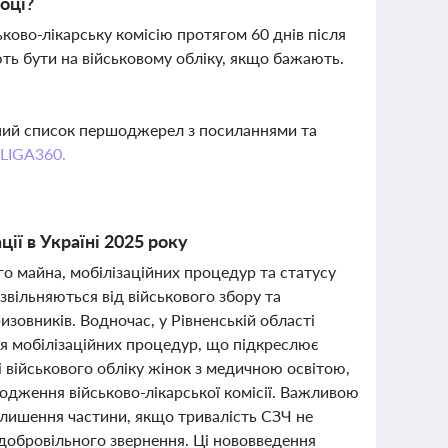
оці?
ково-лікарську комісію протягом 60 днів після
ають бути на військовому обліку, якщо бажають.
вний список першоджерел з посиланнями та
 LIGA360.
ії в Україні 2025 року
ого майна, мобілізаційних процедур та статусу
 звільняються від військового збору та
зовників. Водночас, у Рівненській області
ня мобілізаційних процедур, що підкреслює
і військового обліку жінок з медичною освітою,
ходження військово-лікарської комісії. Важливою
алишення частини, якщо тривалість СЗЧ не
 добровільного звернення. Ці нововведення