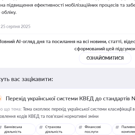
 на підвищення ефективності мобілізаційних процесів та заб
 обліку.
,
25 серпня 2025
Повний AI-огляд дня та посилання на всі новини, статті, віде
сформований цей підсумо
ОЗНАЙОМИТИСЯ
уть вас зацікавити:
Перехід української системи КВЕД до стандартів 
о що тема:
Тема охоплює перехід української системи класифікації в
овлення кодів КВЕД та пов'язані нормативні зміни
Банківська
Страхова
Фінансові
Паливн
діяльність
діяльність
послуги
компле