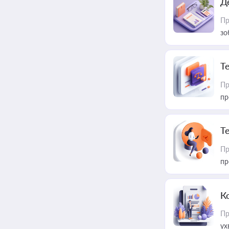
Д
Пр
зо
T
Пр
пр
T
Пр
пр
К
Пр
ух