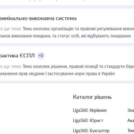
римінально-виконавча система
о що тема:
Тема охоплює організацію та правове регулювання викона
танов виконання покарань та статус осіб, які відбувають покарання
рактика ЄСПЛ
+2
о що тема:
Тема охоплює рішення, правові позиції та стандарти Євр
умачення прав людини і застосування норм права в Україні
Каталог рішень
Liga360: Керівник
Зн
Liga360: Юрист
Ак
Liga360: Бухгалтер
Тем