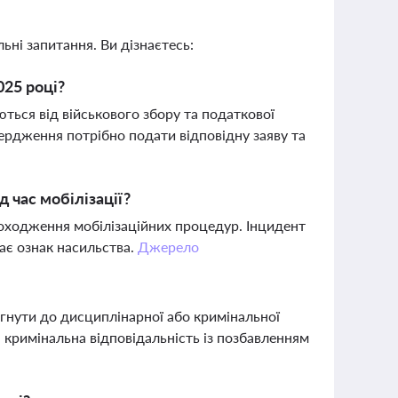
ьні запитання. Ви дізнаєтесь:
025 році?
яються від військового збору та податкової
вердження потрібно подати відповідну заяву та
д час мобілізації?
роходження мобілізаційних процедур. Інцидент
має ознак насильства.
Джерело
гнути до дисциплінарної або кримінальної
 кримінальна відповідальність із позбавленням