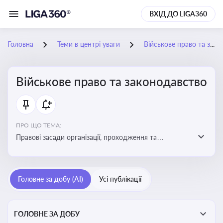
ВХІД ДО LIGA360
Головна
Теми в центрі уваги
Військове право та законодавство
Військове право та законодавство
ПРО ЩО ТЕМА:
Правові засади організації, проходження та
регулювання військової служби. Юридичний супровід
мобілізації, служби та захисту прав
військовослужбовців у воєнний час
Головне за добу (AI)
Усі публікації
ГОЛОВНЕ ЗА ДОБУ