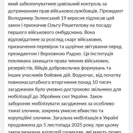
який забезпечуватиме цивільний контроль за
дотриманням прав військовослужбовців. Президент
Володимир Зеленський 19 вересня підписав цей
закон і призначив Ольгу Решетилову на посаду
першого військового омбудсмана. Вона
відповідатиме за розгляд скарг військових,
призначення перевірок та щорічне звітування перед
президентом і Верховною Радою. Ця інституція
покликана захищати права чинних військових,
резервістів, бійців добровольчих формувань та
інших учасників бойових дій. Водночас, від початку
повномасштабного вторгнення понад 10 тисяч
засуджених було умовно-достроково звільнено для
мобілізації до Збройних сил України. Закон
забороняє мобілізувати засуджених за особливо
тяжкі злочини, зокрема умисне вбивство та
корупційні злочини. Загальна мобілізація в Україні
продовжена до 5 листопада 2025 року, при цьому
закон визначає категорії громадян, які мають право