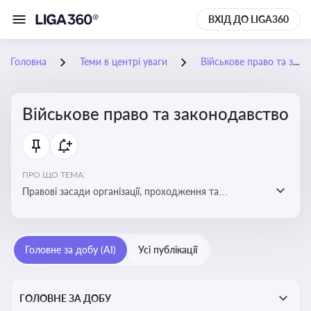
ВХІД ДО LIGA360
Головна
Теми в центрі уваги
Військове право та законодавство
Військове право та законодавство
ПРО ЩО ТЕМА:
Правові засади організації, проходження та
регулювання військової служби. Юридичний супровід
мобілізації, служби та захисту прав
військовослужбовців у воєнний час
Головне за добу (AI)
Усі публікації
ГОЛОВНЕ ЗА ДОБУ