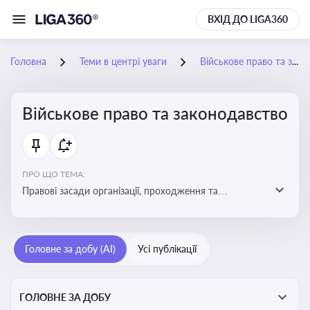
ВХІД ДО LIGA360
Головна
Теми в центрі уваги
Військове право та законодавство
Військове право та законодавство
ПРО ЩО ТЕМА:
Правові засади організації, проходження та
регулювання військової служби. Юридичний супровід
мобілізації, служби та захисту прав
військовослужбовців у воєнний час
Головне за добу (AI)
Усі публікації
ГОЛОВНЕ ЗА ДОБУ